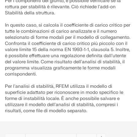
Per i componenti del giunto, è possibile verificare se la
API Documentation
rottura per stabilità è rilevante. Ciò richiede l'add-on
Stabilità della struttura.
Indice
In questo caso, si calcola il coefficiente di carico critico per
Introduzione
tutte le combinazioni di carico analizzate e il numero
Applicazioni
selezionato di forme modali per il modello di collegamento.
Confronta il coefficiente di carico critico più piccolo con il
Oggetti del modello
valore limite 15 della norma EN 1993-1-1, clausola 5. Inoltre,
è possibile effettuare una regolazione definita dall'utente
Abbonamenti e prezzi
del valore limite. Come risultato dell'analisi di stabilità, il
Esempi
programma visualizza graficamente le forme modali
corrispondenti.
Per l'analisi di stabilità, RFEM utilizza il modello di
superficie adattato per riconoscere in modo specifico le
FEM per collegamenti in acciaio
forme di instabilità locale. È anche possibile salvare e
utilizzare il modello dell'analisi di stabilità, compresi i
Progetta e analizza giunti in acciaio utilizzando
risultati, come file di modello separato.
CBFEM, conforme a EN 1993‑1‑8 e AISC 360,
completamente integrato in RFEM 6 per flussi di
lavoro strutturali più veloci e precisi.