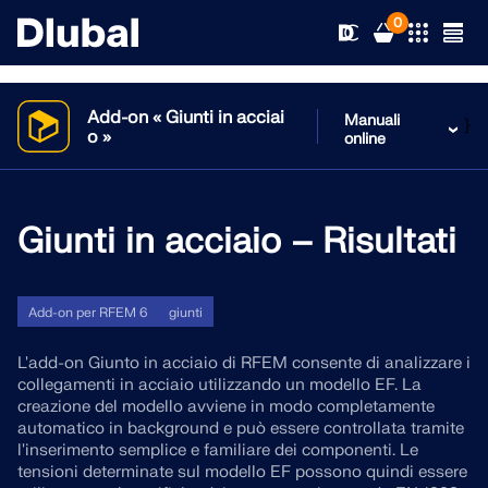
0
Add-on « Giunti in acciai
Manuali
}
o »
online
Soluzioni
Prodotti
Giunti in acciaio – Risultati
Settori
Assistenza tecnica
Aree di applicazione
RFEM 6
Add-on per RFEM 6
giunti
News
Norme
Supporto tecnico
L'add-on Giunto in acciaio di RFEM consente di analizzare i
L’unico software di analisi e progettazione strutturale di
collegamenti in acciaio utilizzando un modello EF. La
cui hai bisogno per i tuoi progetti
creazione del modello avviene in modo completamente
Risorse
Servizi online
Corsi di formazione
News
automatico in background e può essere controllata tramite
l'inserimento semplice e familiare dei componenti. Le
Scopri di più
Education
tensioni determinate sul modello EF possono quindi essere
Servizio
Corsi di formazione
Scarica la versione completa