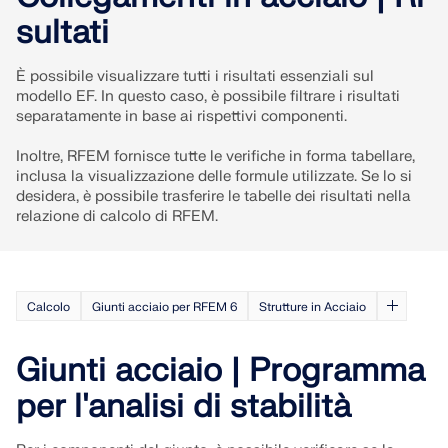
RICEVI ASSISTENZA
SCOPRI LE POSIZIONI APERTE
sultati
COLLEGARSI CON L'ASSISTENZA
OTTIENI LICENZA GRATUITA
RWIND 3
È possibile visualizzare tutti i risultati essenziali sul
modello EF. In questo caso, è possibile filtrare i risultati
Software CFD per la galleria del vento digitale
separatamente in base ai rispettivi componenti.
Inoltre, RFEM fornisce tutte le verifiche in forma tabellare,
Per maggiori informazioni
inclusa la visualizzazione delle formule utilizzate. Se lo si
desidera, è possibile trasferire le tabelle dei risultati nella
relazione di calcolo di RFEM.
API Dlubal
Calcolo
Giunti acciaio per RFEM 6
Strutture in Acciaio
La vostra porta verso la modellazione parametrica e
l'automazione
Giunti acciaio | Programma
per l'analisi di stabilità
Scopri l'API