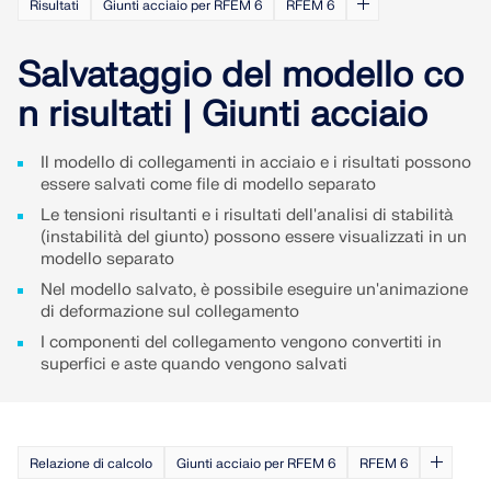
Risultati
Giunti acciaio per RFEM 6
RFEM 6
SCOPRI DI PIÙ
Salvataggio del modello co
n risultati | Giunti acciaio
Il modello di collegamenti in acciaio e i risultati possono
essere salvati come file di modello separato
Le tensioni risultanti e i risultati dell'analisi di stabilità
(instabilità del giunto) possono essere visualizzati in un
modello separato
Nel modello salvato, è possibile eseguire un'animazione
di deformazione sul collegamento
I componenti del collegamento vengono convertiti in
superfici e aste quando vengono salvati
Geo-Zone Tool
Il servizio online Dlubal fornisce mappe delle zone
per la rapida determinazione dei carichi da neve,
delle velocità del vento e dei dati sismici.
Relazione di calcolo
Giunti acciaio per RFEM 6
RFEM 6