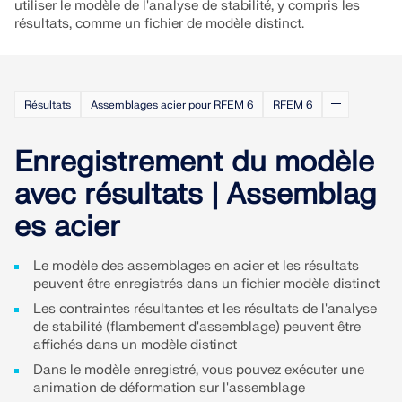
utiliser le modèle de l'analyse de stabilité, y compris les
résultats, comme un fichier de modèle distinct.
EN SAVOIR PLUS
Résultats
Assemblages acier pour RFEM 6
RFEM 6
Enregistrement du modèle
avec résultats | Assemblag
es acier
Le modèle des assemblages en acier et les résultats
peuvent être enregistrés dans un fichier modèle distinct
Les contraintes résultantes et les résultats de l'analyse
Outil de zone géographique
de stabilité (flambement d'assemblage) peuvent être
affichés dans un modèle distinct
Le service en ligne Dlubal fournit des cartes de
Dans le modèle enregistré, vous pouvez exécuter une
zones pour la détermination rapide des charges de
animation de déformation sur l'assemblage
neige, des vitesses de vent et des données