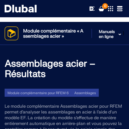
0
Module complémentaire « A
Manuels
}
ssemblages acier »
en ligne
Solutions
Produits
Assemblages acier –
Secteurs d’activités
Résultats
Support technique
Champs d'application
RFEM 6
Actualités
Normes
Support technique
Module complémentaire pour RFEM 6
Assemblages
Le seul logiciel MEF pour tous vos projets
Le module complémentaire Assemblages acier pour RFEM
Ressources
Services en ligne
Formations
Nouveautés
permet d’analyser les assemblages en acier à l’aide d’un
En savoir plus
modèle EF. La création du modèle s’effectue de manière
entièrement automatique en arrière-plan et vous pouvez la
Formation
Service
Formations
Télécharger la version complète