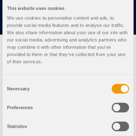
Contacter l’équipe commerciale
This website uses cookies
Nous sommes là pour vous !
We use cookies to personalise content and ads, to
provide social media features and to analyse our traffic.
We also share information about your use of our site with
our social media, advertising and analytics partners who
may combine it with other information that you’ve
provided to them or that they’ve collected from your use
of their services.
Boutique en ligne
Consent
Configurez votre propre package de logiciels et
Necessary
Selection
trouvez les prix en ligne !
Famille de programmes RFEM 6
Preferences
Famille de programmes RSTAB 9
Statistics