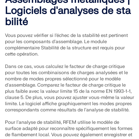
Documentation API
Logiciels d'analyses de sta
Index
bilité
Premiers pas
Applications
Vous pouvez vérifier si l'échec de la stabilité est pertinent
pour les composants d'assemblage. Le module
Objets de modèle
complémentaire Stabilité de la structure est requis pour
Abonnements & prix
cette opération.
Exemples
Dans ce cas, vous calculez le facteur de charge critique
pour toutes les combinaisons de charges analysées et le
nombre de modes propres sélectionné pour le modèle
d'assemblage. Comparez le facteur de charge critique le
plus faible avec la valeur limite 15 de la norme EN 1993-1-1,
Analyse aux éléments finis pour les
clause 5. De plus, vous pouvez ajuster vous-même la valeur
assemblages en acier
limite. Le logiciel affiche graphiquement les modes propres
correspondants comme résultats de l'analyse de stabilité.
Concevez et analysez des connexions en acier en
utilisant le CBFEM, conforme aux normes EN
Pour l'analyse de stabilité, RFEM utilise le modèle de
1993‑1‑8 et AISC 360, entièrement intégré dans
surface adapté pour reconnaître spécifiquement les formes
RFEM 6 pour des flux de travail structurels plus
de flambement local. Vous pouvez également enregistrer et
rapides et plus précis.