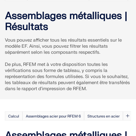
Rejoignez un leader mondial des logiciels
d'ingénierie et faites passer votre carrière à un
RWIND 3
Exemples
Assemblages métalliques |
CONTACTER LE SUPPORT
niveau supérieur.
OBTENIR DE L’ASSISTANCE
OBTENIR UNE VERSION GRATUITE
Résultats
Logiciel CFD pour souffleries numériques
DÉCOUVRIR LES OFFRES D’EMPLOI
Vous pouvez afficher tous les résultats essentiels sur le
En savoir plus
modèle EF. Ainsi, vous pouvez filtrer les résultats
séparément selon les composants respectifs.
De plus, RFEM met à votre disposition toutes les
vérifications sous forme de tableau, y compris la
représentation des formules utilisées. Si vous le souhaitez,
API Dlubal
les tableaux de résultats peuvent également être transférés
dans le rapport d'impression de RFEM.
Votre porte vers la modélisation paramétrique et
l’automatisation
Découvrir l’API
Calcul
Assemblages acier pour RFEM 6
Structures en acier
Assemblages métalliques |