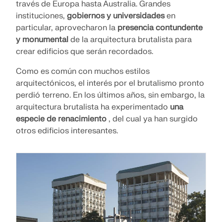
través de Europa hasta Australia. Grandes
SABER MÁS
instituciones,
gobiernos y universidades
en
particular, aprovecharon la
presencia contundente
y monumental
de la arquitectura brutalista para
crear edificios que serán recordados.
Como es común con muchos estilos
arquitectónicos, el interés por el brutalismo pronto
perdió terreno. En los últimos años, sin embargo, la
arquitectura brutalista ha experimentado
una
especie de renacimiento
, del cual ya han surgido
otros edificios interesantes.
Herramienta de Zona Geográfica
El servicio en línea de Dlubal proporciona mapas de
zonas para la determinación rápida de cargas de
nieve, velocidades del viento y datos sísmicos.