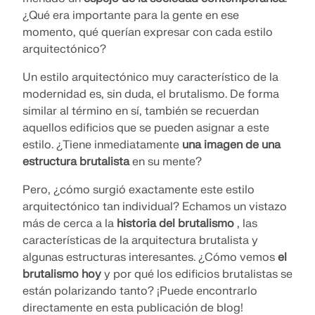
ingeniería. Experimenta la innovación, el crecimiento
¿Qué era importante para la gente en ese
Complementos
VER NUESTROS CLIENTES
y desafíos emocionantes.
momento, qué querían expresar con cada estilo
API de Dlubal
arquitectónico?
INICIAR SESIÓN
Análisis adicionales para RSTAB 9
TUS OPORTUNIDADES DE CARRERA
El nuevo servicio API de Dlubal (gRPC) te
Análisis dinámico
Un estilo arquitectónico muy característico de la
proporciona una interfaz flexible para el software de
CREAR CUENTA
modernidad es, sin duda, el brutalismo. De forma
Soluciones especiales
análisis estructural basado en Python y C#, con
similar al término en sí, también se recuerdan
acceso directo a toda la gama de productos de
Cálculo
Desbloquea el poder de la innovación
Dlubal.
aquellos edificios que se pueden asignar a este
Encuentra respuestas rápidamente
estilo. ¿Tiene inmediatamente
una imagen de una
Descubre herramientas de vanguardia y mejoras
Encuentra respuestas rápidas a preguntas comunes
estructura brutalista
en su mente?
diseñadas para impulsar tu flujo de trabajo de
COMENZAR CON API
sobre Dlubal Software. Busca o filtra cientos de
ingeniería.
Español
preguntas frecuentes para resolver problemas en
Pero, ¿cómo surgió exactamente este estilo
RSECTION 1
poco tiempo.
arquitectónico tan individual? Echamos un vistazo
Espacio libre de Dlubal
Software de análisis de estructuras
EXPLORAR NUEVAS FUNCIONES
más de cerca a la
historia del brutalismo
, las
gratuita para estudiantes
Obtén ayuda experta siempre que la necesites.
Propiedades de secciones transversales definidas por
características de la arquitectura brutalista y
VER FAQ
Disfruta de asistencia gratuita de IA, soporte por
Conozca a los expertos
el usuario
Miles de estudiantes en todo el mundo ya se
algunas estructuras interesantes. ¿Cómo vemos
el
correo electrónico, webinars en vivo y servicios
benefician del software de Dlubal. Disfruta de
brutalismo hoy
y por qué los edificios brutalistas se
Nuestros ingenieros dedicados están aquí para
premium para usuarios del Contrato de Servicio Pro.
acceso gratuito, formación y soporte experto
Más información
están polarizando tanto? ¡Puede encontrarlo
ayudarte con la modelación, el diseño y los desafíos
Encuentra el trabajo de tus sueños
durante tus estudios.
técnicos, en cualquier momento y lugar.
directamente en esta publicación de blog!