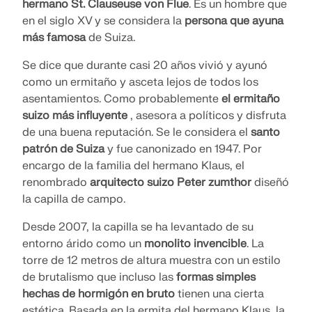
hermano St. Clauseuse von Flue
. Es un hombre que
en el siglo XV y se considera la
persona que ayuna
más famosa
de Suiza.
Se dice que durante casi 20 años vivió y ayunó
como un ermitaño y asceta lejos de todos los
asentamientos. Como probablemente
el ermitaño
suizo más influyente
, asesora a políticos y disfruta
de una buena reputación. Se le considera el
santo
patrón de Suiza
y fue canonizado en 1947. Por
encargo de la familia del hermano Klaus, el
renombrado
arquitecto suizo Peter zumthor
diseñó
la capilla de campo.
Desde 2007, la capilla se ha levantado de su
entorno árido como un
monolito invencible
. La
torre de 12 metros de altura muestra con un estilo
de brutalismo que incluso las
formas simples
hechas de hormigón en bruto
tienen una cierta
estética. Basada en la ermita del hermano Klaus, la