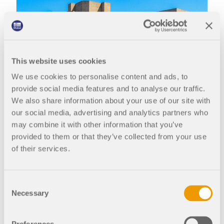
This website uses cookies
We use cookies to personalise content and ads, to
provide social media features and to analyse our traffic.
We also share information about your use of our site with
our social media, advertising and analytics partners who
05
may combine it with other information that you’ve
El Royal National Theater en Londres muestra lo monumental que puede
provided to them or that they’ve collected from your use
of their services.
En el espíritu del brutalismo, el Teatro Nacional
Británico es definitivamente una aparición para ser
Consent
vista. Fue el
proyecto de construcción más grande
Necessary
Selection
de un edificio de teatro
en su tiempo. Además de
un amplio vestíbulo, tiene varios bares, algunas