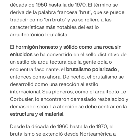
década de
1950 hasta la de 1970
. El término se
Documentación de API
deriva de la palabra francesa "brut", que se puede
Índice
traducir como "en bruto" y ya se refiere a las
características más notables del estilo
Primeros pasos
arquitectónico brutalista.
Aplicaciones
El
hormigón honesto y sólido como una roca sin
Objetos del modelo
enlucidos
se ha convertido en el sello distintivo de
Suscripciones y precios
un estilo de arquitectura que la gente odia o
Ejemplos
encuentra fascinante. el
brutalismo polarizado
,
entonces como ahora. De hecho, el brutalismo se
desarrolló como una reacción al estilo
internacional. Sus pioneros, como el arquitecto Le
AEF para conexiones de acero
Corbusier, lo encontraron demasiado resbaladizo y
demasiado seco. La atención se debe centrar en la
Diseñe y analice las conexiones de acero utilizando
estructura y el material
.
CBFEM, conforme a EN 1993‑1‑8 y AISC 360,
totalmente integrado en RFEM 6 para flujos de
Desde la década de 1960 hasta la de 1970, el
trabajo estructurales más rápidos y precisos.
brutalismo se extendió desde Norteamérica a