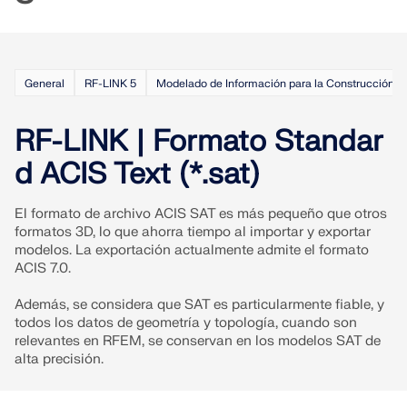
Únete a un líder mundial en software de ingeniería y
OBTENER SOPORTE
lleva tu carrera a nuevos niveles.
OBTENER LICENCIA GRATUITA
CONECTAR CON EL SOPORTE TÉCNICO
RWIND 3
EXPLORE LAS VACANTES DISPONIBLES
General
RF-LINK 5
Modelado de Información para la Construcción (
Software de CFD para túneles de viento digital
RF-LINK | Formato Standar
d ACIS Text (*.sat)
Más información
El formato de archivo ACIS SAT es más pequeño que otros
formatos 3D, lo que ahorra tiempo al importar y exportar
modelos. La exportación actualmente admite el formato
Dlubal API
ACIS 7.0.
Además, se considera que SAT es particularmente fiable, y
Su puerta al modelado paramétrico y la automatización
todos los datos de geometría y topología, cuando son
relevantes en RFEM, se conservan en los modelos SAT de
alta precisión.
Explorar API