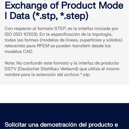
Exchange of Product Mode
SABER MÁS
l Data (*.stp, *.step)
Con respecto al formato STEP, es la interfaz iniciada por
ISO (ISO 10303). En la especificación de la topología,
todas las formas (modelos de líneas, superficies y sólidos)
relevantes para RFEM se pueden transferir desde los
modelos CAD.
Nota: No confundir este formato y la interfaz de producto
DSTV (Deutscher Stahlbau Verband) que utiliza el mismo
nombre para la extensión del archivo *.stp.
Herramienta de Zona Geográfica
El servicio en línea de Dlubal proporciona mapas de
zonas para la determinación rápida de cargas de
nieve, velocidades del viento y datos sísmicos.
Solicitar una demostración del producto e