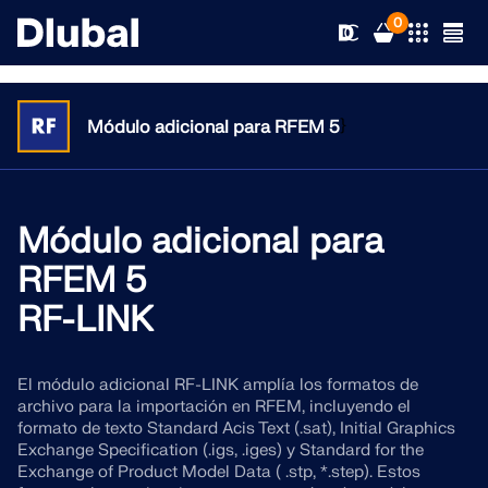
0
}
Módulo adicional para RFEM 5
Soluciones
Productos
Módulo adicional para
Sectores
RFEM 5
Soporte
Áreas de aplicación
RF-LINK
RFEM 6
Novedades
Normas
Soporte
El único software de análisis por elementos finitos que
El módulo adicional RF-LINK amplía los formatos de
necesita para sus proyectos
archivo para la importación en RFEM, incluyendo el
Recursos
Servicios en línea
Formación
Novedades
formato de texto Standard Acis Text (.sat), Initial Graphics
Exchange Specification (.igs, .iges) y Standard for the
Más información
Formación
Exchange of Product Model Data ( .stp, *.step). Estos
Servicio
Formación
Descargar versión completa