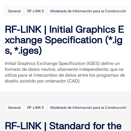
Documentación de API
General
RF-LINK 5
Modelado de Información para la Construcción (
Índice
Primeros pasos
RF-LINK | Initial Graphics E
Aplicaciones
xchange Specification (*.ig
Objetos del modelo
s, *.iges)
Suscripciones y precios
Initial Graphics Exchange Specification (IGES) define un
Ejemplos
formato de datos neutral, altamente independiente, que se
utiliza para el intercambio de datos entre los programas de
diseño asistido por ordenador (CAD).
AEF para conexiones de acero
Diseñe y analice las conexiones de acero utilizando
General
RF-LINK 5
Modelado de Información para la Construcción (
CBFEM, conforme a EN 1993‑1‑8 y AISC 360,
totalmente integrado en RFEM 6 para flujos de
trabajo estructurales más rápidos y precisos.
RF-LINK | Standard for the