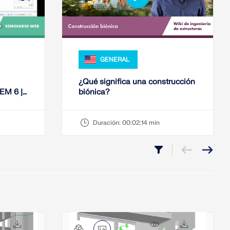
GENERAL
¿Qué significa una construcción
EM 6 |
biónica?
Duración:
00:02:14 min
657x
215x
4081x
282x