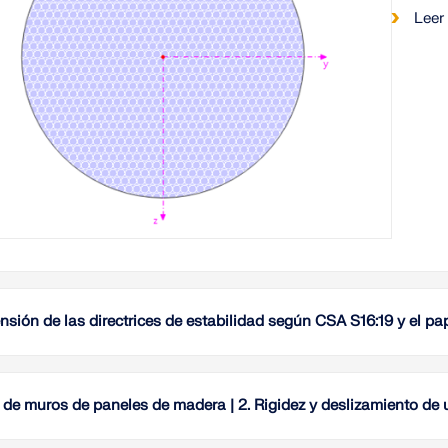
Leer
sión de las directrices de estabilidad según CSA S16:19 y el pap
La esta
refiere
acero C
 de muros de paneles de madera | 2. Rigidez y deslizamiento de
excepci
abordar