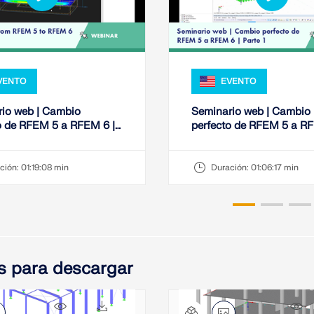
VENTO
EVENTO
io web | Cambio
Seminario web | Cambio
o de RFEM 5 a RFEM 6 |
perfecto de RFEM 5 a RF
Parte 1
ción:
01:19:08 min
Duración:
01:06:17 min
s para descargar
9463x
1380x
2