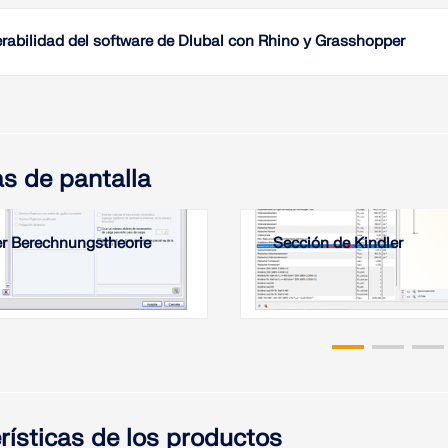
El cálc
Estabil
estructu
el méto
cómo det
erabilidad del software de Dlubal con Rhino y Grasshopper
proporc
"Una bu
Leer
Leer
proverbi
softwar
éstas s
y compl
s de pantalla
ingenie
manera 
r Berechnungstheorie
Sección de Kindler
Leer
rísticas de los productos