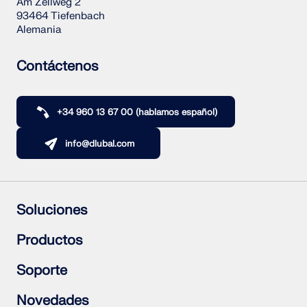
Am Zellweg 2
93464 Tiefenbach
Alemania
Contáctenos
+34 960 13 67 00 (hablamos español)
info@dlubal.com
Soluciones
Estructuras de hormigón armado
Productos
Estructuras de acero
Estructuras de madera
RFEM 6
Soporte
Uniones de acero
RSTAB 9
RSECTION 1
Preguntas frecuentes (FAQ)
Novedades
RWIND 3