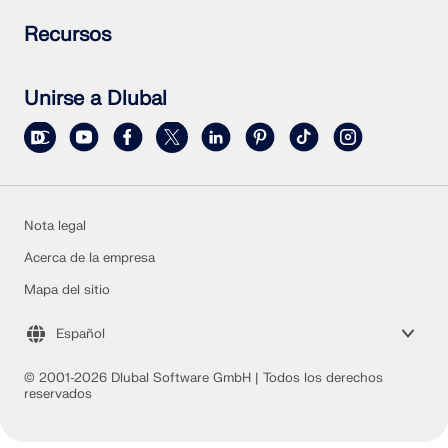
Formular una pregunta particular
Mapas de cargas de nieve, velocidades del viento y
Suscribirse al boletín de noticias
Recursos
cargas sísmicas
Noticias actuales
Contactar con nuestro equipo de ventas
Resumen de eventos
Versión completa de prueba gratis
Cursos de formación en línea
Enviar un proyecto de cliente
Unirse a Dlubal
Proyectos de clientes
Manuales en línea
Nota legal
Acerca de la empresa
Mapa del sitio
Español
© 2001-2026 Dlubal Software GmbH | Todos los derechos
reservados