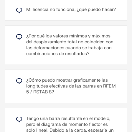
personalizada.
Mi licencia no funciona, ¿qué puedo hacer?
Es posible importar textos adicionales como
Tanto el modelado, las cargas y los resultados se
archivos RTF. La numeración de las páginas
pueden imprimir en serie. RFEM crea varios
también es configurable, permitiendo el uso de
gráficos vistos desde diferentes direcciones para
prefijos, por ejemplo. Además, el informe se puede
¿Por qué los valores mínimos y máximos
especificar. Por ejemplo, es posible imprimir todos
exportar a un archivo RTF o PDF, así como a
del desplazamiento total no coinciden con
los esfuerzos internos en vista isométrica con un
VCmaster.
las deformaciones cuando se trabaja con
simple clic del ratón.
combinaciones de resultados?
Leer más
Leer más
¿Cómo puedo mostrar gráficamente las
longitudes efectivas de las barras en RFEM
5 / RSTAB 8?
Tengo una barra resultante en el modelo,
pero el diagrama de momento flector es
solo lineal. Debido a la carga, esperaría un