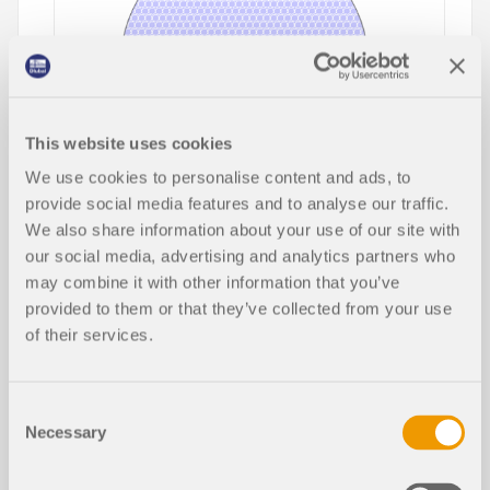
This website uses cookies
We use cookies to personalise content and ads, to
provide social media features and to analyse our traffic.
We also share information about your use of our site with
Este artículo describe y explica la influencia de la
rigidez a flexión de los cables en sus esfuerzos
our social media, advertising and analytics partners who
internos. Además, el texto proporciona información
may combine it with other information that you’ve
sobre cómo se puede reducir esta influencia.
provided to them or that they’ve collected from your use
of their services.
Leer más
Consent
Necessary
Selection
Comprensión de las directrices de es
tabilidad según CSA S16:19 y el pap