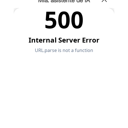
Mia: asistente de IA
Únete a un líder mundial en software de ingeniería y
OBTENER SOPORTE
lleva tu carrera a nuevos niveles.
OBTENER LICENCIA GRATUITA
CONECTAR CON EL SOPORTE TÉCNICO
RWIND 3
EXPLORE LAS VACANTES DISPONIBLES
Software de CFD para túneles de viento digital
Más información
Dlubal API
Su puerta al modelado paramétrico y la automatización
Explorar API