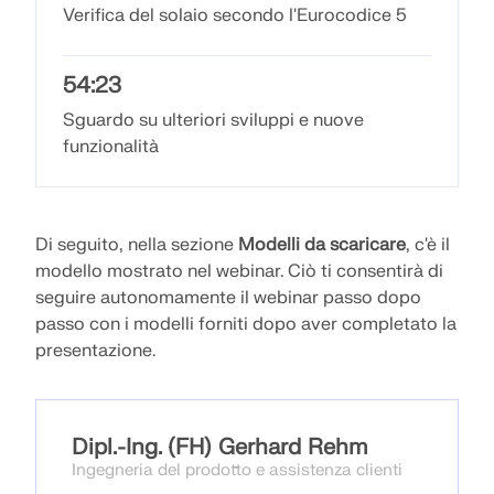
Verifica del solaio secondo l'Eurocodice 5
API Documentation
Indice
54:23
Introduzione
Sguardo su ulteriori sviluppi e nuove
Applicazioni
funzionalità
Oggetti del modello
Abbonamenti e prezzi
Esempi
Di seguito, nella sezione
Modelli da scaricare
, c'è il
modello mostrato nel webinar. Ciò ti consentirà di
seguire autonomamente il webinar passo dopo
passo con i modelli forniti dopo aver completato la
FEM per collegamenti in acciaio
presentazione.
Progetta e analizza giunti in acciaio utilizzando
CBFEM, conforme a EN 1993‑1‑8 e AISC 360,
completamente integrato in RFEM 6 per flussi di
Dipl.-Ing. (FH) Gerhard Rehm
lavoro strutturali più veloci e precisi.
Ingegneria del prodotto e assistenza clienti