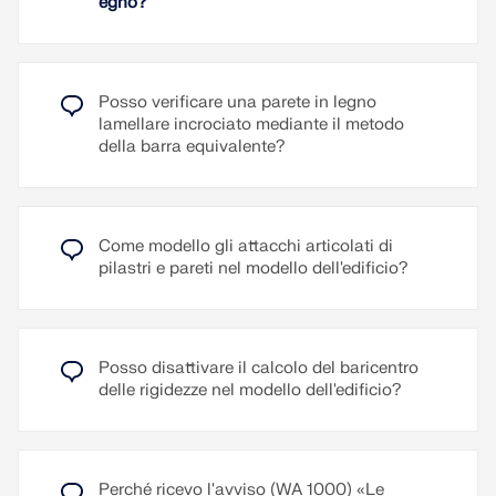
legno (pannelli della trave) secondo le norme
egno?
considerazione. Provalo!
americane NDS e SDPWS, nonché la norma
Vai al video esplicativo
canadese CSA O86.
Leggi di più
È possibile calcolare singole pareti o intere
Posso verificare una parete in legno
strutture 3D (anche costruzioni ibride). Durante la
lamellare incrociato mediante il metodo
modellazione, i montanti, le travi, il rivestimento e le
della barra equivalente?
connessioni vengono creati automaticamente. Per
la verifica secondo la norma americana, vengono
considerate curve di scorrimento non lineari
secondo SDPWS per gli schemi di chiodatura.
Al video esplicativo
Come modello gli attacchi articolati di
pilastri e pareti nel modello dell'edificio?
Leggi di più
Posso disattivare il calcolo del baricentro
delle rigidezze nel modello dell'edificio?
Perché ricevo l'avviso (WA 1000) «Le