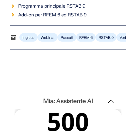
Programma principale RSTAB 9
Add-on per RFEM 6 ed RSTAB 9
Inglese
Webinar
Passati
RFEM 6
RSTAB 9
Verifica 
Mia: Assistente AI