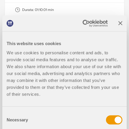
Durata:
01:10:01 min
This website uses cookies
Modelli da scaricare
We use cookies to personalise content and ads, to
provide social media features and to analyse our traffic.
We also share information about your use of our site with
591x
32x
our social media, advertising and analytics partners who
may combine it with other information that you’ve
Soffitto resiliente con travi in legno
provided to them or that they’ve collected from your use
of their services.
Consent
Necessary
Selection