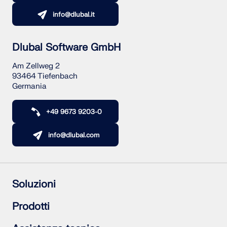
info@dlubal.it
Dlubal Software GmbH
Am Zellweg 2
93464 Tiefenbach
Germania
+49 9673 9203-0
info@dlubal.com
Soluzioni
Struttura in calcestruzzo armato
Prodotti
Strutture in acciaio
Strutture in legno
RFEM 6