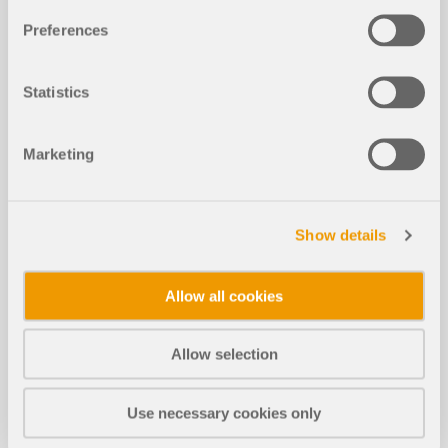
Articoli tecnici della Knowledge Base
Preferences
Ottimizzazione della sezione nello st
Statistics
NUOVO
ato limite di esercizio
Marketing
Show details
Allow all cookies
Allow selection
Use necessary cookies only
In questo articolo tecnico imparerai come funziona
l'ottimizzazione delle sezioni all'interno degli add-