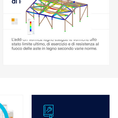
di legno
Verifica legno per RFEM 6
Add-on
L'add-on Verifica legno esegue le verifiche allo
stato limite ultimo, di esercizio e di resistenza al
fuoco delle aste in legno secondo varie norme.
odeling