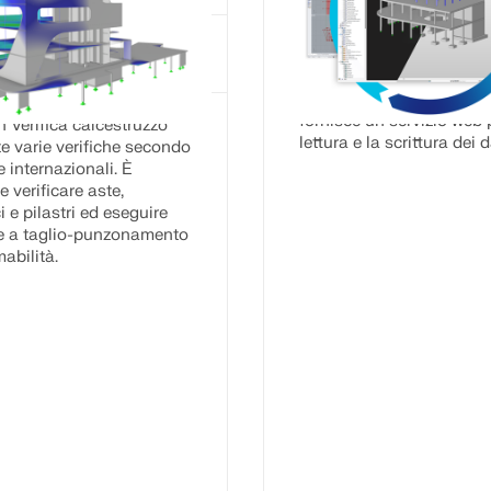
rifica calcestruzzo per RFEM 6
Dlubal Software si integr
d-on
perfettamente nei proces
consente lo scambio di d
fornisce un servizio web 
n Verifica calcestruzzo
lettura e la scrittura dei d
e varie verifiche secondo
 internazionali. È
e verificare aste,
i e pilastri ed eseguire
he a taglio-punzonamento
abilità.