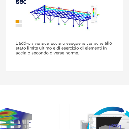
secondo diverse norme
Verifica acciaio per RFEM 6
Add-on
L'add-on Verifica acciaio esegue le verifiche allo
stato limite ultimo e di esercizio di elementi in
acciaio secondo diverse norme.
ca cemento armato
Building Information M
o numerose norme
(BIM)