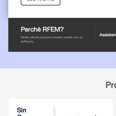
Perchè RFEM?
Assistenz
Molte attività possono essere svolte con un
software.
Pro
Simulazione del vento e