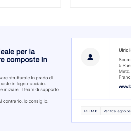
eale per la
Ulri
ure composte in
Scomm
5 Rue
Metz,
Franc
are strutturale in grado di
poste in legno-acciaio.
www.b
iniziare. Il team di supporto
 contrario, lo consiglio.
RFEM 6
Verifica legno p