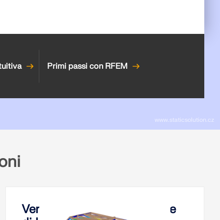
tuitiva
Primi passi con RFEM
www.staticsolution.cz
loni
Verifica di aste e set di aste