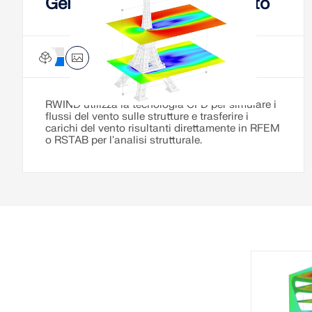
Generazione carico da vento
RWIND 3 – Basic
Stand-alone
RWIND utilizza la tecnologia CFD per simulare i
flussi del vento sulle strutture e trasferire i
carichi del vento risultanti direttamente in RFEM
o RSTAB per l'analisi strutturale.
Verifi
second