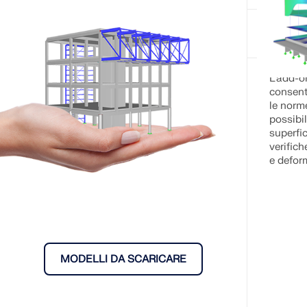
Ve
Ad
L'add-o
consent
le norme
possibil
superfic
verific
e deform
MODELLI DA SCARICARE