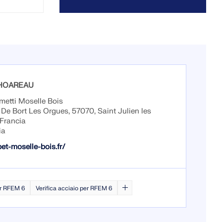
c HOAREAU
etti Moselle Bois
 De Bort Les Orgues, 57070, Saint Julien les
 Francia
ia
et-moselle-bois.fr/
er RFEM 6
Verifica acciaio per RFEM 6