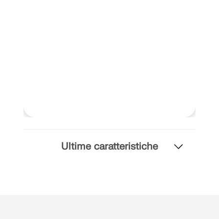
API Documentation
Indice
Introduzione
Applicazioni
Oggetti del modello
Abbonamenti e prezzi
Esempi
Ultime caratteristiche
FEM per collegamenti in acciaio
Progetta e analizza giunti in acciaio utilizzando
CBFEM, conforme a EN 1993‑1‑8 e AISC 360,
completamente integrato in RFEM 6 per flussi di
lavoro strutturali più veloci e precisi.