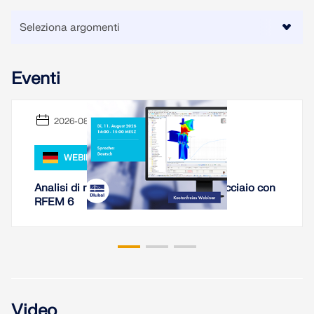
SCOPRI DI PIÙ
Eventi
2026-08-11
WEBINAR
Analisi di rigidezza di collegamenti in acciaio con
RFEM 6
Geo-Zone Tool
Il servizio online Dlubal fornisce mappe delle zone
per la rapida determinazione dei carichi da neve,
delle velocità del vento e dei dati sismici.
Video