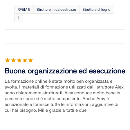
SCOPRI DI PIÙ
RFEM 5
Strutture in calcestruzzo
Strutture di legno
Buona organizzazione ed esecuzione
La formazione online è stata molto ben organizzata e
svolta. I materiali di formazione utilizzati dall'istruttore Alex
sono chiaramente strutturati. Alex conduce molto bene la
Geo-Zone Tool
presentazione ed è molto competente. Anche Amy è
eccezionale e fornisce tutte le informazioni aggiuntive di
Il servizio online Dlubal fornisce mappe delle zone
cui hai bisogno. Mille grazie a tutti e due!
per la rapida determinazione dei carichi da neve,
delle velocità del vento e dei dati sismici.