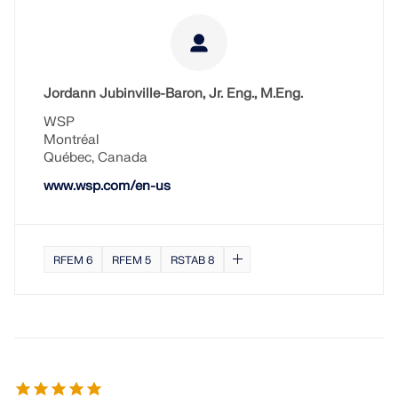
VERIFICA DELLE ZONE DI CARICO
Jordann Jubinville-Baron, Jr. Eng., M.Eng.
WSP
Montréal
Québec, Canada
www.wsp.com/en-us
RFEM 6
RFEM 5
RSTAB 8
Prodotti obsoleti