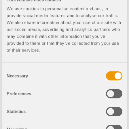
NU-TECH. CONTRACT LTD.
We use cookies to personalise content and ads, to
Calgary
provide social media features and to analyse our traffic.
Alberta, Canada
We also share information about your use of our site with
our social media, advertising and analytics partners who
may combine it with other information that you’ve
provided to them or that they’ve collected from your use
RFEM 6
RFEM 5
RF-GLASS 5
of their services.
Consent
Necessary
Selection
Preferences
Un'esperienza positiva
Apprezziamo davvero molto le risposte immediate e
Statistics
l'approccio individuale che riceviamo da Dlubal. Rende il
passaggio a RFEM un'esperienza facile e positiva per tutti i
nostri collaboratori!