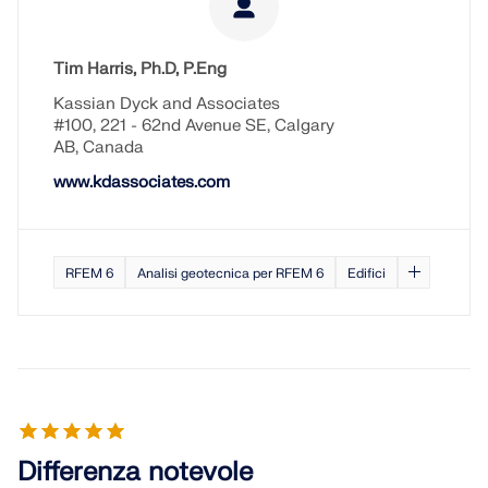
RICEVI ASSISTENZA
SCOPRI LE POSIZIONI APERTE
COLLEGARSI CON L'ASSISTENZA
OTTIENI LICENZA GRATUITA
RWIND 3
Tim Harris, Ph.D, P.Eng
Kassian Dyck and Associates
Software CFD per la galleria del vento digitale
#100, 221 - 62nd Avenue SE, Calgary
AB, Canada
Per maggiori informazioni
www.kdassociates.com
RFEM 6
Analisi geotecnica per RFEM 6
Edifici
API Dlubal
La vostra porta verso la modellazione parametrica e
l'automazione
Scopri l'API
Differenza notevole