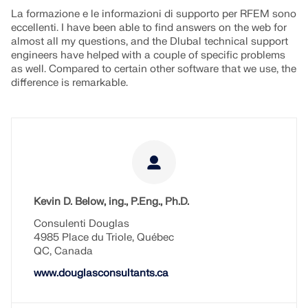
API Documentation
La formazione e le informazioni di supporto per RFEM sono
eccellenti. I have been able to find answers on the web for
Indice
almost all my questions, and the Dlubal technical support
engineers have helped with a couple of specific problems
Introduzione
as well. Compared to certain other software that we use, the
difference is remarkable.
Applicazioni
Oggetti del modello
Abbonamenti e prezzi
Esempi
Kevin D. Below, ing., P.Eng., Ph.D.
FEM per collegamenti in acciaio
Consulenti Douglas
4985 Place du Triole, Québec
Progetta e analizza giunti in acciaio utilizzando
QC, Canada
CBFEM, conforme a EN 1993‑1‑8 e AISC 360,
completamente integrato in RFEM 6 per flussi di
www.douglasconsultants.ca
lavoro strutturali più veloci e precisi.