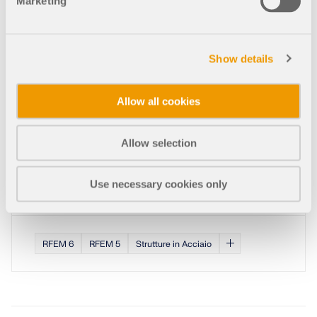
Marketing
Show details
Allow all cookies
Chelsea Olson, M.Eng, P.Eng.
ISL Engineering and Land Services Ltd.
Allow selection
Canmore
Alberta, Canada
Use necessary cookies only
islengineering.com
RFEM 6
RFEM 5
Strutture in Acciaio