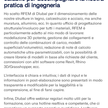
Unisciti a un leader globale nel software di
RICEVI ASSISTENZA
pratica di ingegneria
ingegneria e porta la tua carriera a nuovi livelli.
COLLEGARSI CON L'ASSISTENZA
OTTIENI LICENZA GRATUITA
RWIND 3
Ho scelto RFEM di Dlubal per il dimensionamento delle
nostre strutture in legno, calcestruzzo e acciaio, ma anche
SCOPRI LE POSIZIONI APERTE
muratura, alluminio, ecc. In quanto ufficio di progettazione
Software CFD per la galleria del vento digitale
strutturale/involucro per tutti i materiali, RFEM è
particolarmente adatto al mio modo di lavorare:
modellazione 3D potente, gestione dei collegamenti e
Per maggiori informazioni
controllo delle combinazioni di carico, modelli
superficiali/volumetrici, redazione di note di calcolo
automatiche ultra-parametrizzabili, con la possibilità di
creare librerie di modelli in base alle richieste del cliente,
connessioni con altri software come Revit, Rhino
API Dlubal
3D/Grasshopper, ecc.
L'interfaccia è chiara e intuitiva; i dati di input e le
La vostra porta verso la modellazione parametrica e
informazioni in post-elaborazione sono presentati in modo
l'automazione
trasparente e modificabile per la leggibilità e la
comprensione, al fine di farsi capire.
Scopri l'API
Infine, Dlubal offre webinar regolari molto utili per la
formazione, con una hotline reattiva e competente, che ci