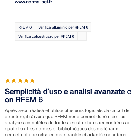
www.norma-bet.fr
SCOPRI DI PIÙ
RFEM 6
Verifica alluminio per RFEM 6
Verifica calcestruzzo per RFEM 6
Semplicità d'uso e analisi avanzate c
on RFEM 6
Geo-Zone Tool
Après avoir réalisé et utilisé plusieurs logiciels de calcul de
Il servizio online Dlubal fornisce mappe delle zone
structure, il s’avère que RFEM nous permet de réaliser les
per la rapida determinazione dei carichi da neve,
analyses complètes de toutes les structures rencontrées au
delle velocità del vento e dei dati sismici.
quotidien. Les normes et bibliothèques des matériaux
permettent une prise en main rapide et adaptée pour tous