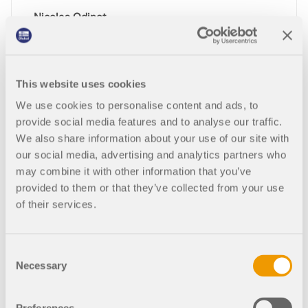
Nicolas Odinot
Ingegneria A3C
Parc d'activités de Reffye, 88000 Epinal
Francia
This website uses cookies
a3c-ingenierie.fr
We use cookies to personalise content and ads, to
provide social media features and to analyse our traffic.
We also share information about your use of our site with
RFEM 6
Strutture in Acciaio
our social media, advertising and analytics partners who
Impianti di energia rinnovabile
may combine it with other information that you’ve
provided to them or that they’ve collected from your use
of their services.
Consent
Necessary
Selection
Semplicità, flessibilità e potenza di c