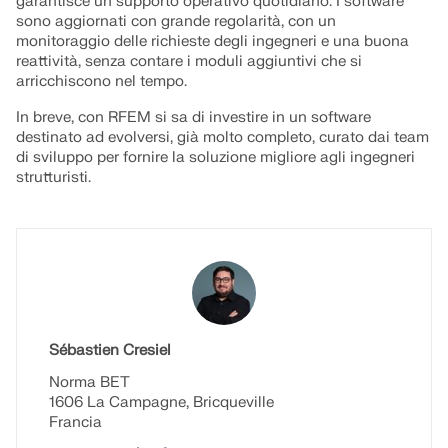
garantisce un supporto operativo quotidiano. I software
API Documentation
sono aggiornati con grande regolarità, con un
monitoraggio delle richieste degli ingegneri e una buona
Indice
reattività, senza contare i moduli aggiuntivi che si
arricchiscono nel tempo.
Introduzione
In breve, con RFEM si sa di investire in un software
Applicazioni
destinato ad evolversi, già molto completo, curato dai team
Oggetti del modello
di sviluppo per fornire la soluzione migliore agli ingegneri
strutturisti.
Abbonamenti e prezzi
Esempi
FEM per collegamenti in acciaio
Progetta e analizza giunti in acciaio utilizzando
Sébastien Cresiel
CBFEM, conforme a EN 1993‑1‑8 e AISC 360,
Norma BET
completamente integrato in RFEM 6 per flussi di
1606 La Campagne, Bricqueville
lavoro strutturali più veloci e precisi.
Francia