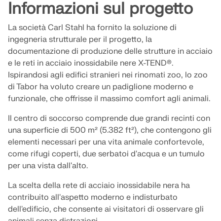
Unisciti a un leader globale nel software di
RICEVI ASSISTENZA
Informazioni sul progetto
ingegneria e porta la tua carriera a nuovi livelli.
COLLEGARSI CON L'ASSISTENZA
OTTIENI LICENZA GRATUITA
RWIND 3
La società Carl Stahl ha fornito la soluzione di
SCOPRI LE POSIZIONI APERTE
ingegneria strutturale per il progetto, la
documentazione di produzione delle strutture in acciaio
Software CFD per la galleria del vento digitale
e le reti in acciaio inossidabile nere X-TEND®.
Ispirandosi agli edifici stranieri nei rinomati zoo, lo zoo
Per maggiori informazioni
di Tabor ha voluto creare un padiglione moderno e
funzionale, che offrisse il massimo comfort agli animali.
Il centro di soccorso comprende due grandi recinti con
una superficie di 500 m² (5.382 ft²), che contengono gli
API Dlubal
elementi necessari per una vita animale confortevole,
come rifugi coperti, due serbatoi d'acqua e un tumulo
La vostra porta verso la modellazione parametrica e
per una vista dall'alto.
l'automazione
La scelta della rete di acciaio inossidabile nera ha
contribuito all'aspetto moderno e indisturbato
Scopri l'API
dell'edificio, che consente ai visitatori di osservare gli