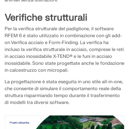
animali senza distrazioni.
API Documentation
Verifiche strutturali
Indice
Introduzione
Per la verifica strutturale del padiglione, il software
Applicazioni
RFEM 6 è stato utilizzato in combinazione con gli add-
on Verifica acciaio e Form-Finding. La verifica ha
Oggetti del modello
incluso la verifica strutturale in acciaio, comprese le reti
Abbonamenti e prezzi
in acciaio inossidabile X-TEND® e le funi in acciaio
Esempi
inossidabile. Sono state progettate anche le fondazione
in calcestruzzo con micropali.
La progettazione è stata eseguita in uno stile all-in-one,
che consente di simulare il comportamento reale della
FEM per collegamenti in acciaio
struttura risparmiando tempo durante il trasferimento
Progetta e analizza giunti in acciaio utilizzando
di modelli tra diversi software.
CBFEM, conforme a EN 1993‑1‑8 e AISC 360,
completamente integrato in RFEM 6 per flussi di
lavoro strutturali più veloci e precisi.