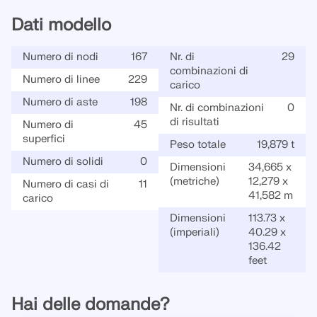
Dati modello
Numero di nodi
167
Nr. di
29
combinazioni di
Numero di linee
229
carico
Numero di aste
198
Nr. di combinazioni
0
di risultati
Numero di
45
superfici
Peso totale
19,879 t
Numero di solidi
0
Dimensioni
34,665 x
(metriche)
12,279 x
Numero di casi di
11
41,582 m
carico
Dimensioni
113.73 x
(imperiali)
40.29 x
136.42
feet
Hai delle domande?