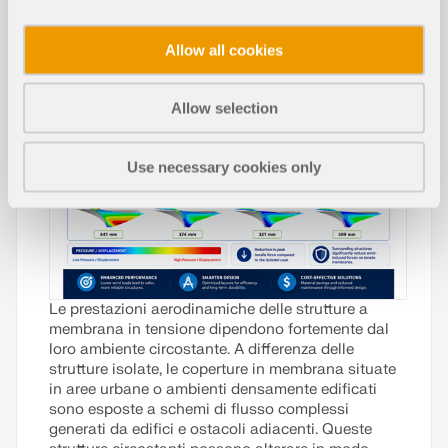
Effetto delle Strutture Circostanti sul
la Risposta Aerodinamica delle Stru
NUOVO
Allow all cookies
tture a Membrana Tensili
Allow selection
Use necessary cookies only
Le prestazioni aerodinamiche delle strutture a
membrana in tensione dipendono fortemente dal
loro ambiente circostante. A differenza delle
strutture isolate, le coperture in membrana situate
in aree urbane o ambienti densamente edificati
sono esposte a schemi di flusso complessi
generati da edifici e ostacoli adiacenti. Queste