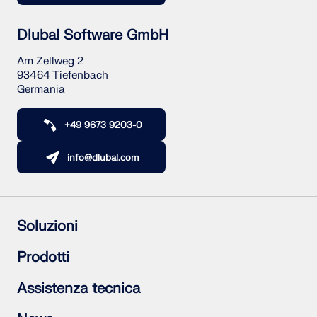
Dlubal Software GmbH
Am Zellweg 2
93464 Tiefenbach
Germania
+49 9673 9203-0
info@dlubal.com
Soluzioni
Struttura in calcestruzzo armato
Prodotti
Strutture in acciaio
Strutture in legno
RFEM 6
Assistenza tecnica
Giunti acciaio
RSTAB 9
RSECTION 1
Domande frequenti (FAQ)