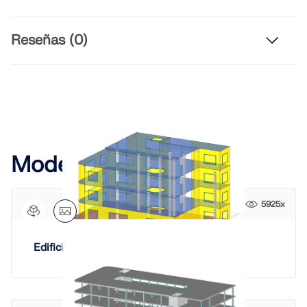
SABER MÁS
Reseñas (0)
Modelos relacionados
5925x
Herramienta de Zona Geográfica
Edificio de hormigón armado
El servicio en línea de Dlubal proporciona mapas de
zonas para la determinación rápida de cargas de
nieve, velocidades del viento y datos sísmicos.