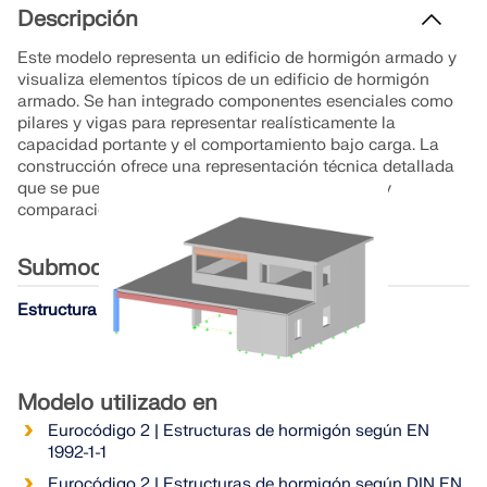
Únete a un líder mundial en software de ingeniería y
OBTENER SOPORTE
Descripción
lleva tu carrera a nuevos niveles.
OBTENER LICENCIA GRATUITA
CONECTAR CON EL SOPORTE TÉCNICO
Este modelo representa un edificio de hormigón armado y
RWIND 3
visualiza elementos típicos de un edificio de hormigón
EXPLORE LAS VACANTES DISPONIBLES
armado. Se han integrado componentes esenciales como
pilares y vigas para representar realísticamente la
Software de CFD para túneles de viento digital
capacidad portante y el comportamiento bajo carga. La
construcción ofrece una representación técnica detallada
que se puede utilizar para propósitos analíticos y
Más información
comparaciones.
Submodelos
Estructura de hormigón
Dlubal API
Su puerta al modelado paramétrico y la automatización
Modelo utilizado en
Eurocódigo 2 | Estructuras de hormigón según EN
Explorar API
1992-1-1
Eurocódigo 2 | Estructuras de hormigón según DIN EN