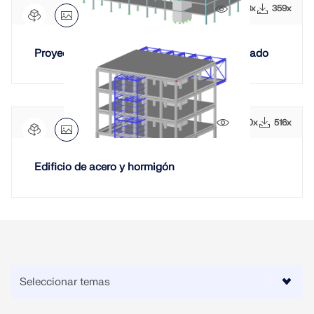
5388x
359x
ZONAS DE CARGA
Proyecto de aparcamiento de hormigón armado
9550x
516x
Edificio de acero y hormigón
Productos anteriores