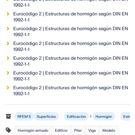
1992-1-1
Documentación de API
Eurocódigo 2 | Estructuras de hormigón según DIN EN
Índice
1992-1-1
Primeros pasos
Eurocódigo 2 | Estructuras de hormigón según DIN EN
1992-1-1
Aplicaciones
Eurocódigo 2 | Estructuras de hormigón según DIN EN
Objetos del modelo
1992-1-1
Suscripciones y precios
Eurocódigo 2 | Estructuras de hormigón según DIN EN
1992-1-1
Ejemplos
Eurocódigo 2 | Estructuras de hormigón según DIN EN
1992-1-1
Eurocódigo 2 | Estructuras de hormigón según DIN EN
1992-1-1
AEF para conexiones de acero
Diseñe y analice las conexiones de acero utilizando
CBFEM, conforme a EN 1993‑1‑8 y AISC 360,
RFEM 5
Superficies
Edificación
Hormigón
Estruc
totalmente integrado en RFEM 6 para flujos de
trabajo estructurales más rápidos y precisos.
Hormigón armado
Edificio
Pilar
Viga
Modelo