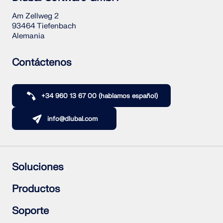
Am Zellweg 2
93464 Tiefenbach
Alemania
Contáctenos
+34 960 13 67 00 (hablamos español)
info@dlubal.com
Soluciones
Estructuras de hormigón armado
Productos
Estructuras de acero
Estructuras de madera
RFEM 6
Soporte
Uniones de acero
RSTAB 9