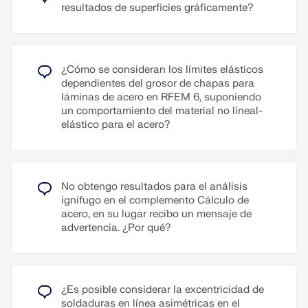
de base y uniones placa a placa. El acotado
Isótropo | Plástico (superficies/sólidos)) y está
resultados de superficies gráficamente?
automático se puede activar en el navegador
disponible para todas las normas.
desplegable de la derecha. Las cadenas de cotas
Para el video explicativo
generadas se pueden eliminar y mover.
Leer más
¿Cómo se consideran los límites elásticos
Leer más
dependientes del grosor de chapas para
láminas de acero en RFEM 6, suponiendo
un comportamiento del material no lineal-
elástico para el acero?
No obtengo resultados para el análisis
ignífugo en el complemento Cálculo de
acero, en su lugar recibo un mensaje de
advertencia. ¿Por qué?
¿Es posible considerar la excentricidad de
soldaduras en línea asimétricas en el