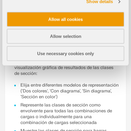
Show details
Esta característica está disponible para todas las
normas de diseño de los complementos Cálculo de
acero y Cálculo de aluminio.
Allow all cookies
La clasificación de secciones se realiza en el
contexto del cálculo de acero o aluminio en cada
punto x y, por lo tanto, puede variar a lo largo de la
Allow selection
longitud de la barra. Además, la clase de sección
depende de los esfuerzos internos actuantes.
Use necessary cookies only
Gracias a las diferentes opciones de visualización,
puede controlar de forma personalizada la
visualización gráfica de resultados de las clases
de sección:
Elija entre diferentes modelos de representación
('Dos colores', 'Con diagrama', 'Sin diagrama',
'Sección en color')
Represente las clases de sección como
envolvente para todas las combinaciones de
cargas o individualmente para una
combinación de cargas seleccionada
Muestre las clases de sección para barras,