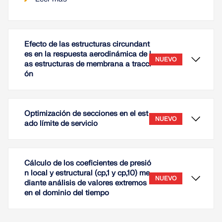
Efecto de las estructuras circundant
es en la respuesta aerodinámica de l
NUEVO
as estructuras de membrana a tracci
ón
Optimización de secciones en el est
NUEVO
ado límite de servicio
Cálculo de los coeficientes de presió
n local y estructural (cp,1 y cp,10) me
NUEVO
diante análisis de valores extremos
en el dominio del tiempo
El rendimiento aerodinámico de las estructuras de
membrana tensada depende en gran medida de su
entorno circundante. A diferencia de las