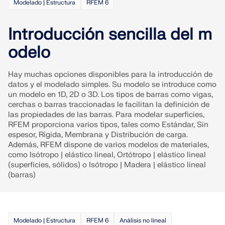
Modelado | Estructura
RFEM 6
Documentación de API
Introducción sencilla del m
Índice
Primeros pasos
odelo
Aplicaciones
Hay muchas opciones disponibles para la introducción de
Objetos del modelo
datos y el modelado simples. Su modelo se introduce como
Suscripciones y precios
un modelo en 1D, 2D o 3D. Los tipos de barras como vigas,
cerchas o barras traccionadas le facilitan la definición de
Ejemplos
las propiedades de las barras. Para modelar superficies,
RFEM proporciona varios tipos, tales como Estándar, Sin
espesor, Rígida, Membrana y Distribución de carga.
Además, RFEM dispone de varios modelos de materiales,
como Isótropo | elástico lineal, Ortótropo | elástico lineal
AEF para conexiones de acero
(superficies, sólidos) o Isótropo | Madera | elástico lineal
(barras)
Diseñe y analice las conexiones de acero utilizando
CBFEM, conforme a EN 1993‑1‑8 y AISC 360,
totalmente integrado en RFEM 6 para flujos de
trabajo estructurales más rápidos y precisos.
Modelado | Estructura
RFEM 6
Análisis no lineal