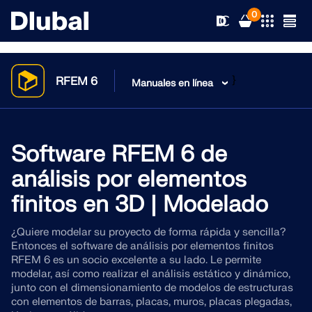
0
}
RFEM 6
Manuales en línea
Soluciones
Productos
Software RFEM 6 de
Sectores
análisis por elementos
Soporte
Áreas de aplicación
finitos en 3D | Modelado
RFEM 6
Novedades
Normas
Soporte
¿Quiere modelar su proyecto de forma rápida y sencilla?
El único software de análisis por elementos finitos que
Entonces el software de análisis por elementos finitos
necesita para sus proyectos
RFEM 6 es un socio excelente a su lado. Le permite
Recursos
Servicios en línea
Formación
Novedades
modelar, así como realizar el análisis estático y dinámico,
junto con el dimensionamiento de modelos de estructuras
Más información
Formación
con elementos de barras, placas, muros, placas plegadas,
Servicio
Formación
Descargar versión completa