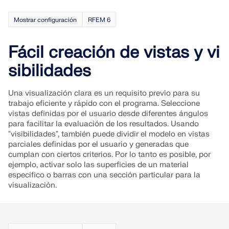
Únete a un líder mundial en software de ingeniería y
OBTENER SOPORTE
lleva tu carrera a nuevos niveles.
OBTENER LICENCIA GRATUITA
Mostrar configuración
RFEM 6
CONECTAR CON EL SOPORTE TÉCNICO
RWIND 3
EXPLORE LAS VACANTES DISPONIBLES
Fácil creación de vistas y vi
sibilidades
Software de CFD para túneles de viento digital
Más información
Una visualización clara es un requisito previo para su
trabajo eficiente y rápido con el programa. Seleccione
vistas definidas por el usuario desde diferentes ángulos
para facilitar la evaluación de los resultados. Usando
"visibilidades", también puede dividir el modelo en vistas
parciales definidas por el usuario y generadas que
Dlubal API
cumplan con ciertos criterios. Por lo tanto es posible, por
ejemplo, activar solo las superficies de un material
específico o barras con una sección particular para la
Su puerta al modelado paramétrico y la automatización
visualización.
Explorar API