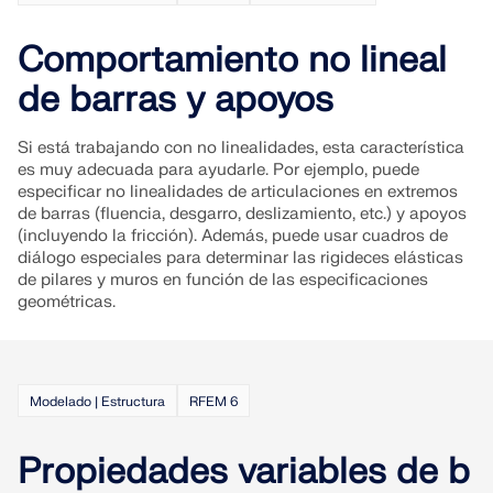
SABER MÁS
Comportamiento no lineal
de barras y apoyos
Si está trabajando con no linealidades, esta característica
es muy adecuada para ayudarle. Por ejemplo, puede
especificar no linealidades de articulaciones en extremos
de barras (fluencia, desgarro, deslizamiento, etc.) y apoyos
(incluyendo la fricción). Además, puede usar cuadros de
diálogo especiales para determinar las rigideces elásticas
de pilares y muros en función de las especificaciones
geométricas.
Herramienta de Zona Geográfica
Modelado | Estructura
RFEM 6
El servicio en línea de Dlubal proporciona mapas de
zonas para la determinación rápida de cargas de
nieve, velocidades del viento y datos sísmicos.
Propiedades variables de b