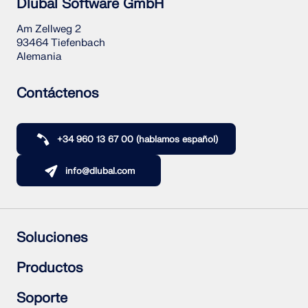
Dlubal Software GmbH
Am Zellweg 2
93464 Tiefenbach
Alemania
Contáctenos
+34 960 13 67 00 (hablamos español)
info@dlubal.com
Soluciones
Estructuras de hormigón armado
Productos
Estructuras de acero
Estructuras de madera
RFEM 6
Soporte
Uniones de acero
RSTAB 9