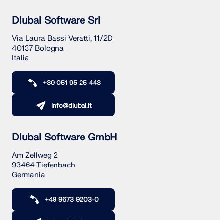
VERIFICA DELLE ZONE DI CARICO
Dlubal Software Srl
Via Laura Bassi Veratti, 11/2D
40137 Bologna
Italia
+39 051 95 25 443
info@dlubal.it
Dlubal Software GmbH
Am Zellweg 2
Prodotti obsoleti
93464 Tiefenbach
Germania
+49 9673 9203-0