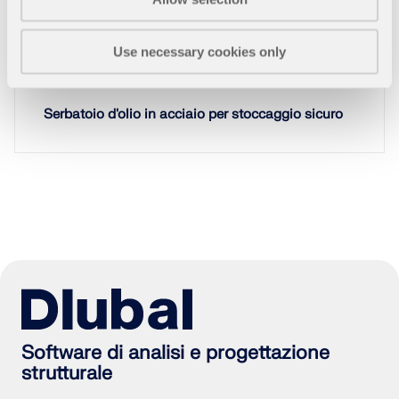
SCOPRI DI PIÙ
Use necessary cookies only
1089x
Serbatoio d'olio in acciaio per stoccaggio sicuro
Geo-Zone Tool
Il servizio online Dlubal fornisce mappe delle zone
Software di analisi e progettazione
per la rapida determinazione dei carichi da neve,
strutturale
delle velocità del vento e dei dati sismici.