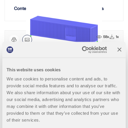
Unisciti a un leader globale nel software di
RICEVI ASSISTENZA
ingegneria e porta la tua carriera a nuovi livelli.
Contenitore Con Aperture Di Porta E Finestra
COLLEGARSI CON L'ASSISTENZA
OTTIENI LICENZA GRATUITA
RWIND 3
SCOPRI LE POSIZIONI APERTE
Software CFD per la galleria del vento digitale
58x
1x
Per maggiori informazioni
Contenitore Con Apertura Porta Modellato Da Su
perficie
This website uses cookies
API Dlubal
We use cookies to personalise content and ads, to
provide social media features and to analyse our traffic.
1427x
We also share information about your use of our site with
La vostra porta verso la modellazione parametrica e
our social media, advertising and analytics partners who
l'automazione
may combine it with other information that you’ve
Struttura del container
provided to them or that they’ve collected from your use
Scopri l'API
of their services.