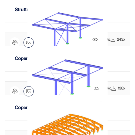
Struttura in acciaio con telai Vierendeel
2459x
243x
Copertura della stazione di servizio
1464x
138x
Copertura della stazione di servizio