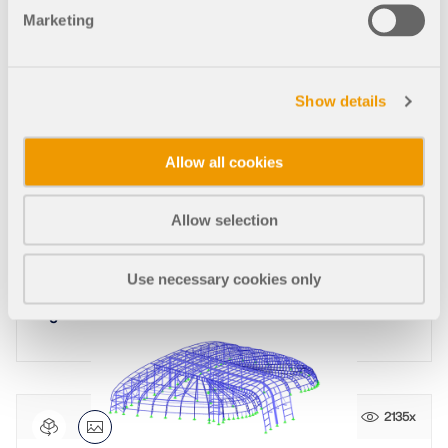
Marketing
1053x
38x
Show details
Trave di copertura
Allow all cookies
Allow selection
2278x
226x
Use necessary cookies only
Modello intelaiato con diversi tipi di aste e cernier
e
2135x