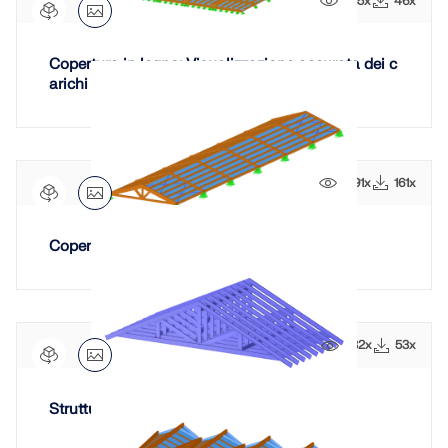
385x
46x
VERIFICA DELLE ZONE DI CARICO
Copertura in legno: Visualizzazione accurata dei c
arichi generati
1391x
161x
Copertura a travatura reticolare
Prodotti obsoleti
932x
53x
Struttura del tetto con telaio in acciaio