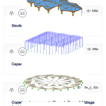
API Documentation
536x
Indice
Introduzione
Struttura della copertura in legno lamellare
Applicazioni
Oggetti del modello
Abbonamenti e prezzi
819x
Esempi
Capannone in acciaio con travi reticolari
FEM per collegamenti in acciaio
Progetta e analizza giunti in acciaio utilizzando
CBFEM, conforme a EN 1993‑1‑8 e AISC 360,
281x
52x
completamente integrato in RFEM 6 per flussi di
lavoro strutturali più veloci e precisi.
Copertura leggera per la Plaza de Toros di Málaga