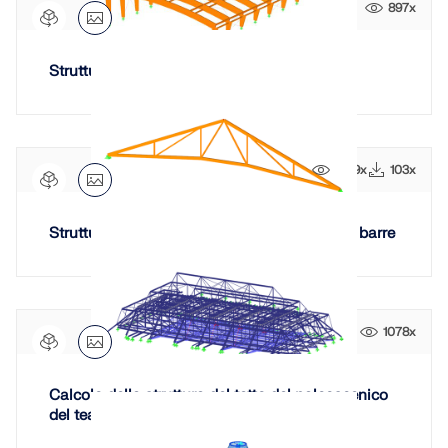
897x
Struttura del tetto in legno
1669x
103x
Struttura di copertura a telaio con spinotti a barre
1078x
Calcolo della struttura del tetto del palcoscenico
del teatro di Dresda