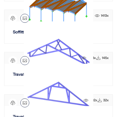
1413x
Soffitto in legno da travi e pannelli lamellari
1653x
145x
Travatura a forbice
602x
32x
Travatura attico