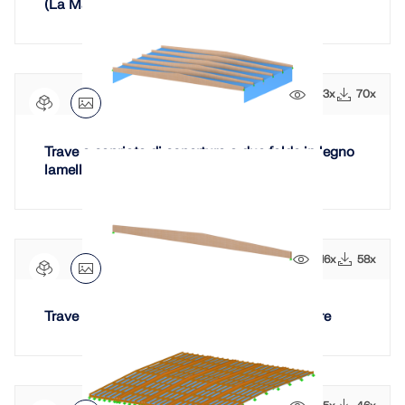
(La Malagueta)
SCOPRI DI PIÙ
673x
70x
Trave a capriata di copertura a due falde in legno
lamellare
516x
58x
Geo-Zone Tool
Trave reticolare a due falde in legno lamellare
Il servizio online Dlubal fornisce mappe delle zone
per la rapida determinazione dei carichi da neve,
delle velocità del vento e dei dati sismici.