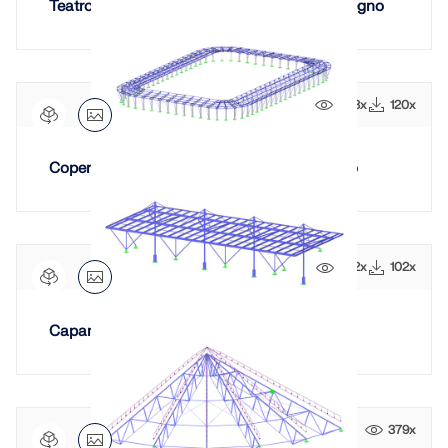
Teatro all’aperto a Bytom con copertura in legno
1213x
120x
Copertura dello stadio con tralicci in acciaio
882x
102x
Capannone A
379x