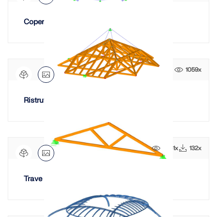
Copertura 3D
1059x
Ristrutturazione della copertura
2461x
132x
Trave reticolare