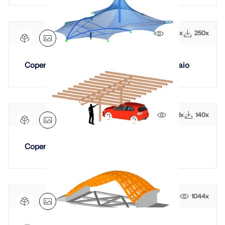
2414x
250x
Copertura a membrana con struttura in acciaio
1601x
140x
Copertura in legno dell’autorimessa
1044x