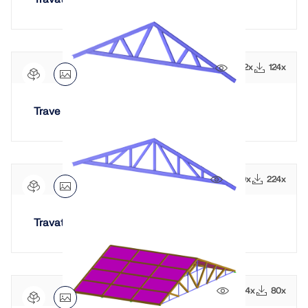
1572x
124x
Trave reticolare Fink
2470x
224x
Travatura di Pratt
2194x
80x