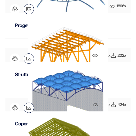
1896x
Progetto stadio con copertura in acciaio
3050x
202x
Struttura in legno canadese
5332x
424x
Copertura strutturale pneumatica