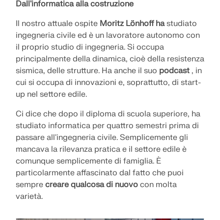
INIZIA
Dall'informatica alla costruzione
dell'ingegneria. Vivi l'innovazione, la crescita e sfide
Add-on
VEDI I NOSTRI CLIENTI
entusiasmanti.
Il nostro attuale ospite
Moritz Lönhoff ha
studiato
API Dlubal
LOGIN
ingegneria civile ed è un lavoratore autonomo con
Analisi aggiuntive
OPPORTUNITÀ DI CARRIERA
il proprio studio di ingegneria. Si occupa
Il nuovo servizio API di Dlubal (gRPC) ti offre
Analisi dinamica
principalmente della dinamica, cioè della resistenza
un'interfaccia flessibile per il software di analisi
CREA ACCOUNT
Sblocca la potenza dell’innovazione
Soluzioni speciali
strutturale basata su Python e C#, con accesso
sismica, delle strutture. Ha anche il suo
podcast
, in
diretto all'intera gamma di prodotti Dlubal.
cui si occupa di innovazioni e, soprattutto, di start-
Scopri strumenti all'avanguardia e miglioramenti
Verifica
Trova risposte rapide
progettati per potenziare il tuo flusso di lavoro
up nel settore edile.
ingegneristico.
AVVIO CON API
Trova risposte rapide alle domande comuni sul
Ci dice che dopo il diploma di scuola superiore, ha
software Dlubal. Cerca o filtra centinaia di FAQ per
studiato informatica per quattro semestri prima di
Italiano
SCOPRI LE NUOVE FUNZIONI
risolvere i problemi in poco tempo.
RSECTION 1
passare all'ingegneria civile. Semplicemente gli
Free Zone di Dlubal
mancava la rilevanza pratica e il settore edile è
VISUALIZZA FAQ
Software di analisi strutturale gratuito
comunque semplicemente di famiglia. È
Ricevi assistenza esperta ogni volta che ne hai
Calcoli di sezioni trasversali definiti dall'utente
per studenti
particolarmente affascinato dal fatto che puoi
bisogno. Goditi l'assistenza AI gratuita, il supporto
Incontra gli esperti
sempre
creare qualcosa di nuovo
con molta
via email, i webinar dal vivo e i servizi premium per
Migliaia di studenti in tutto il mondo beneficiano già
Per maggiori informazioni
I nostri ingegneri dedicati sono qui per assisterti
gli utenti del Service Contract Pro.
varietà.
del software Dlubal. Goditi l'accesso gratuito, la
nella modellazione, progettazione e nelle sfide
Trova il lavoro dei tuoi sogni
formazione e il supporto di esperti durante i tuoi
tecniche, in qualsiasi momento e ovunque.
studi.