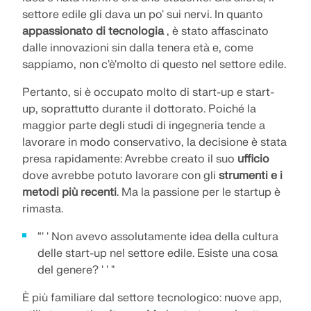
API Documentation
settore edile gli dava un po' sui nervi. In quanto
appassionato di tecnologia
, è stato affascinato
Indice
dalle innovazioni sin dalla tenera età e, come
Introduzione
sappiamo, non c'è'molto di questo nel settore edile.
Applicazioni
Pertanto, si è occupato molto di start-up e start-
Oggetti del modello
up, soprattutto durante il dottorato. Poiché la
maggior parte degli studi di ingegneria tende a
Abbonamenti e prezzi
lavorare in modo conservativo, la decisione è stata
Esempi
presa rapidamente: Avrebbe creato il suo
ufficio
dove avrebbe potuto lavorare con gli
strumenti e i
metodi più recenti
. Ma la passione per le startup è
rimasta.
FEM per collegamenti in acciaio
“' ' Non avevo assolutamente idea della cultura
Progetta e analizza giunti in acciaio utilizzando
delle start-up nel settore edile. Esiste una cosa
CBFEM, conforme a EN 1993‑1‑8 e AISC 360,
del genere? ' ' "
completamente integrato in RFEM 6 per flussi di
lavoro strutturali più veloci e precisi.
È più familiare dal settore tecnologico: nuove app,