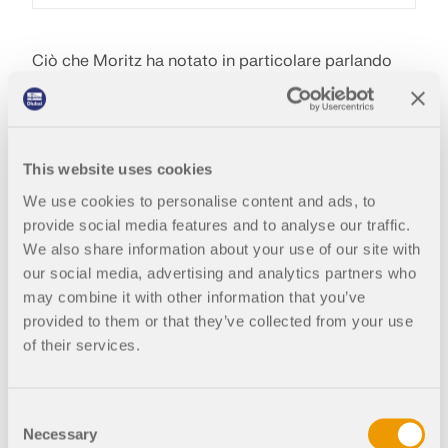
Ciò che Moritz ha notato in particolare parlando
con i suoi ospiti: Non ci sono
quasi investitori
come
te nella scena delle start-up. Perché?
"' ' Hai visto nel tuo lavoro che c'è un problema
This website uses cookies
per il quale non c'è ancora una soluzione. E poi
hanno sviluppato una soluzione per questo. ' ' "
We use cookies to personalise content and ads, to
provide social media features and to analyse our traffic.
Di conseguenza, probabilmente avevi già clienti
We also share information about your use of our site with
durante lo sviluppo, perché finalmente era chiaro:
our social media, advertising and analytics partners who
C'è sicuramente un bisogno. Qui, non si parte da
may combine it with other information that you’ve
un'idea per un prodotto
e poi si cerca il bisogno
provided to them or that they’ve collected from your use
attraverso gli studi, ma viceversa. Gli investitori
of their services.
sono raramente necessari.
Le start-up come futuro dell'edilizia
Consent
Necessary
Ora, naturalmente, sorge la domanda se le start-up
Selection