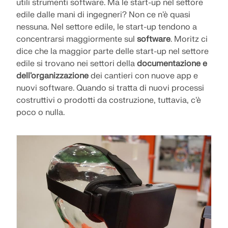
utili strumenti software. Ma le start-up nel settore
SCOPRI DI PIÙ
edile dalle mani di ingegneri? Non ce n'è quasi
nessuna. Nel settore edile, le start-up tendono a
concentrarsi maggiormente sul
software
. Moritz ci
dice che la maggior parte delle start-up nel settore
edile si trovano nei settori della
documentazione e
dell'organizzazione
dei cantieri con nuove app e
nuovi software. Quando si tratta di nuovi processi
costruttivi o prodotti da costruzione, tuttavia, c'è
poco o nulla.
Geo-Zone Tool
Il servizio online Dlubal fornisce mappe delle zone
per la rapida determinazione dei carichi da neve,
delle velocità del vento e dei dati sismici.