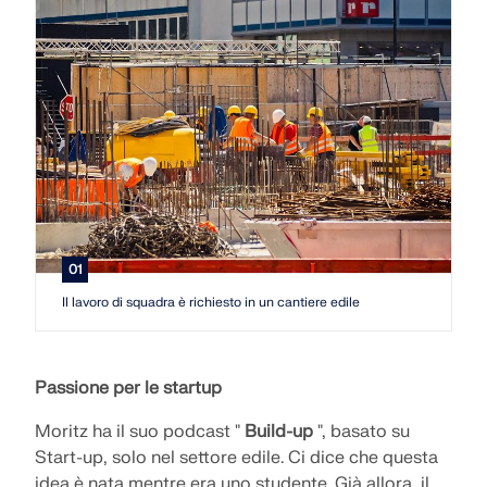
Unisciti a un leader globale nel software di
RICEVI ASSISTENZA
ingegneria e porta la tua carriera a nuovi livelli.
COLLEGARSI CON L'ASSISTENZA
OTTIENI LICENZA GRATUITA
RWIND 3
SCOPRI LE POSIZIONI APERTE
Software CFD per la galleria del vento digitale
Per maggiori informazioni
01
API Dlubal
Il lavoro di squadra è richiesto in un cantiere edile
La vostra porta verso la modellazione parametrica e
l'automazione
Passione per le startup
Moritz ha il suo podcast "
Build-up
", basato su
Scopri l'API
Start-up, solo nel settore edile. Ci dice che questa
idea è nata mentre era uno studente. Già allora, il