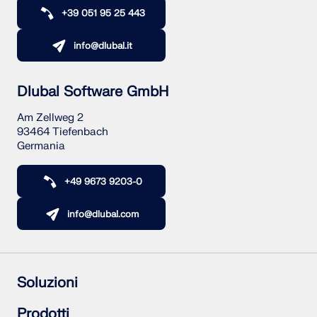
+39 051 95 25 443
info@dlubal.it
Dlubal Software GmbH
Am Zellweg 2
93464 Tiefenbach
Germania
+49 9673 9203-0
info@dlubal.com
Soluzioni
Struttura in calcestruzzo armato
Prodotti