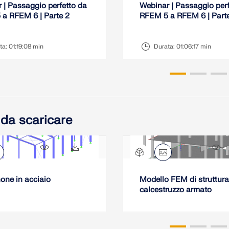
 | Passaggio perfetto da
Webinar | Passaggio perf
a RFEM 6 | Parte 2
RFEM 5 a RFEM 6 | Parte
ta:
01:19:08 min
Durata:
01:06:17 min
 da scaricare
9458x
1379x
2
ne in acciaio
Modello FEM di struttura
calcestruzzo armato