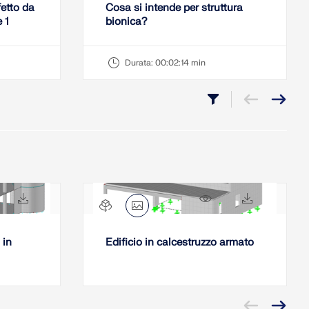
etto da
Cosa si intende per struttura
 1
bionica?
Durata:
00:02:14 min
657x
215x
4079x
282x
 in
Edificio in calcestruzzo armato