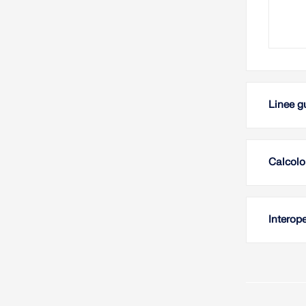
Linee g
Calcolo 
Interop