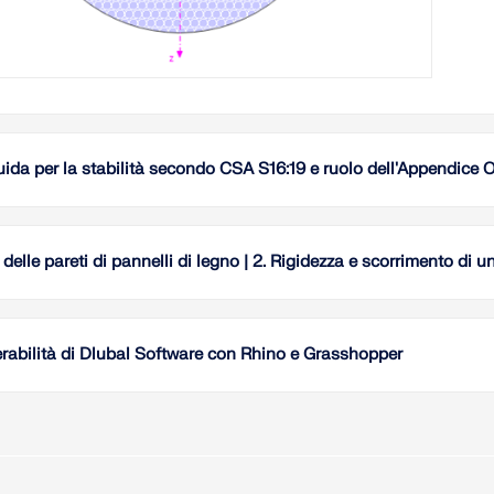
uida per la stabilità secondo CSA S16:19 e ruolo dell'Appendice O.
La stab
fa rifer
canadese
delle pareti di pannelli di legno | 2. Rigidezza e scorrimento di u
versione
stabilit
Il calco
Stabilit
superfic
standard
determin
erabilità di Dlubal Software con Rhino e Grasshopper
Elastica
"Buono 
Legg
Legg
essere 
Quanto 
efficien
compless