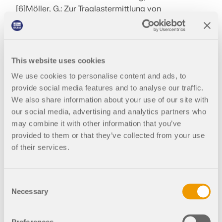
[6]
Möller, G.: Zur Traglastermittlung von
Druckstäben im Holzbau; en Bautechnik 5/2007,
p. 329 - 334
This website uses cookies
Autor
We use cookies to personalise content and ads, to
provide social media features and to analyse our traffic.
Dipl.-Ing. (FH) Gerhar
We also share information about your use of our site with
d Rehm
our social media, advertising and analytics partners who
Ingeniería de producto y soporte al
may combine it with other information that you’ve
cliente
provided to them or that they’ve collected from your use
Gerhard trabaja en Product
of their services.
Engineering en el ámbito de la
Enlaces
construcción en madera y además
Kb | Análisis de estabilidad de componentes
presta apoyo en Customer Support.
Consent
estructurales de dos dimensiones en ejemplo de
Aprovecha su experiencia en
Necessary
Selection
muro de madera contralaminada 1
desarrollo para ofrecer soluciones
prácticas y aplicables.
Kb | Análisis de estabilidad de componentes
estructurales de dos dimensiones en ejemplo de