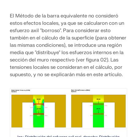
Únete a un líder mundial en software de ingeniería y
OBTENER SOPORTE
lleva tu carrera a nuevos niveles.
OBTENER LICENCIA GRATUITA
CONECTAR CON EL SOPORTE TÉCNICO
El Método de la barra equivalente no consideró
RWIND 3
estos efectos locales, ya que se calcularon con un
EXPLORE LAS VACANTES DISPONIBLES
esfuerzo axil "borroso". Para considerar esto
también en el cálculo de la superficie (para obtener
Software de CFD para túneles de viento digital
las mismas condiciones), se introduce una región
media que "distribuye" los esfuerzos internos en la
Más información
sección del muro respectivo (ver figura 02). Las
tensiones locales se consideran en el cálculo, por
supuesto, y no se explicarán más en este artículo.
Dlubal API
Su puerta al modelado paramétrico y la automatización
Explorar API
Izq.: Distribución del esfuerzo axil real, derecha: Distribución normal