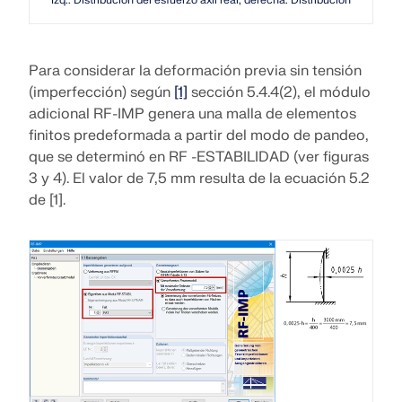
Documentación de API
Índice
Para considerar la deformación previa sin tensión
Primeros pasos
(imperfección) según
[1]
sección 5.4.4(2), el módulo
Aplicaciones
adicional RF-IMP genera una malla de elementos
finitos predeformada a partir del modo de pandeo,
Objetos del modelo
que se determinó en RF -ESTABILIDAD (ver figuras
Suscripciones y precios
3 y 4). El valor de 7,5 mm resulta de la ecuación 5.2
Ejemplos
de [1].
AEF para conexiones de acero
Diseñe y analice las conexiones de acero utilizando
CBFEM, conforme a EN 1993‑1‑8 y AISC 360,
totalmente integrado en RFEM 6 para flujos de
trabajo estructurales más rápidos y precisos.