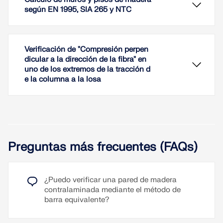
según EN 1995, SIA 265 y NTC
Verificación de "Compresión perpen
dicular a la dirección de la fibra" en
uno de los extremos de la tracción d
e la columna a la losa
Con la ayuda de los complementos Superficie
multicapa y Cálculo de madera, puede
dimensionar muros de paneles de madera (paneles
Preguntas más frecuentes (FAQs)
de vigas) según las normas americanas NDS y
SDPWS, así como la norma canadiense CSA O86.
Con ayuda de RFEM 6 y el complemento de
Se pueden calcular paredes individuales o
Cálculo de madera, puede calcular paneles de
¿Puedo verificar una pared de madera
estructuras 3D completas (incluyendo
vigas y, por tanto, muros y forjados de paneles de
contralaminada mediante el método de
construcciones híbridas). En el modelado, los
madera según las siguientes normas:
barra equivalente?
montantes, vigas, revestimiento y conexiones se
crean automáticamente. En el dimensionamiento
EN 1995 (norma europea)