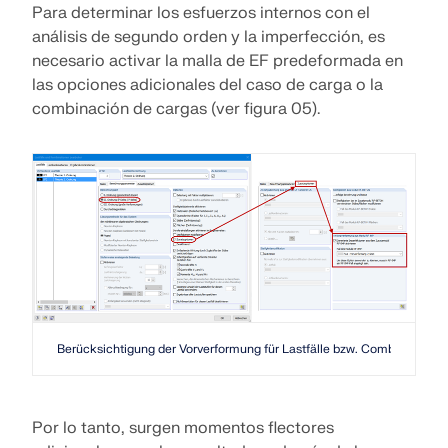
Para determinar los esfuerzos internos con el
ZONAS DE CARGA
análisis de segundo orden y la imperfección, es
necesario activar la malla de EF predeformada en
las opciones adicionales del caso de carga o la
combinación de cargas (ver figura 05).
Productos anteriores
Berücksichtigung der Vorverformung für Lastfälle bzw. Combinacione
Por lo tanto, surgen momentos flectores