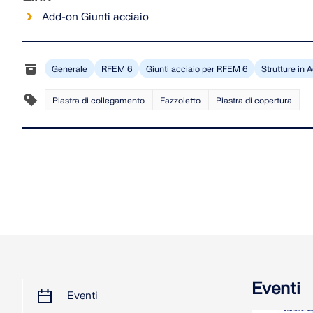
Add-on Giunti acciaio
Generale
RFEM 6
Giunti acciaio per RFEM 6
Strutture in 
Piastra di collegamento
Fazzoletto
Piastra di copertura
Eventi
Eventi