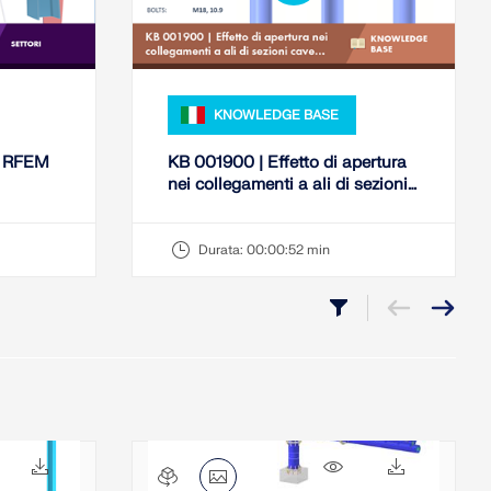
KNOWLEDGE BASE
 | RFEM
KB 001900 | Effetto di apertura
nei collegamenti a ali di sezioni
cave circolari
Durata:
00:00:52 min
808x
161x
1006x
167x