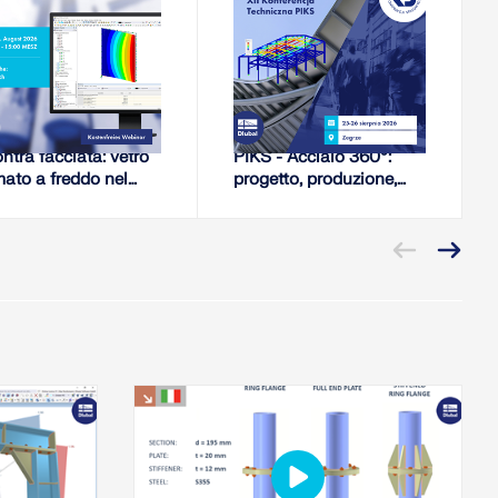
2026-08-18
2026-08-25 - 2026-08-
26
WEBINAR
CONFERENZA
sione interna
XII Conferenza Tecnica
ntra facciata: vetro
PIKS - Acciaio 360°:
mato a freddo nel
progetto, produzione,
esso di verifica
assemblaggio
EM