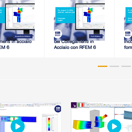
-08-11
2026-08-13
EBINAR
WEBINAR
di rigidezza di
Analisi della Rigidezza
Ten
menti in acciaio
dei Collegamenti in
inco
EM 6
Acciaio con RFEM 6
for
proc
RF