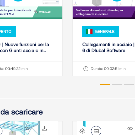
VENTO
GENERALE
 | Nuove funzioni per la
Collegamenti in acciaio
 con Giunti acciaio in
6 di Dlubal Software
6
ta:
00:49:22 min
Durata:
00:02:51 min
 da scaricare
1496x
444x