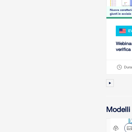
E
Webinar
verifica
RFEM 
Dura
Modelli