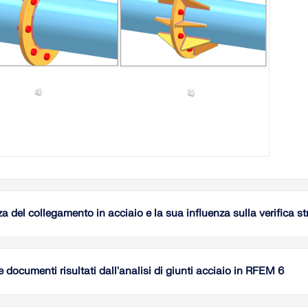
a del collegamento in acciaio e la sua influenza sulla verifica st
Comprend
fondame
conness
e documenti risultati dall'analisi di giunti acciaio in RFEM 6
rigide, 
economi
Il vanta