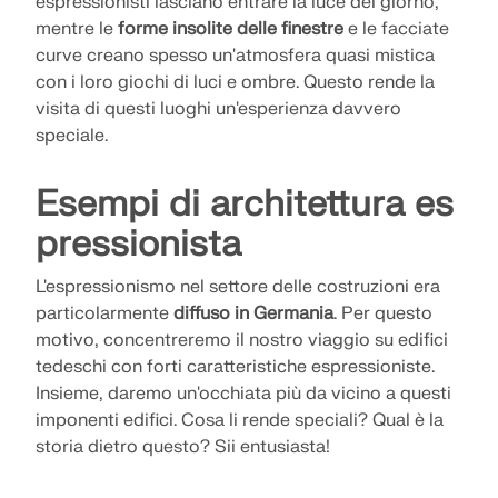
espressionisti lasciano entrare la luce del giorno,
VERIFICA DELLE ZONE DI CARICO
mentre le
forme insolite delle finestre
e le facciate
curve creano spesso un'atmosfera quasi mistica
con i loro giochi di luci e ombre. Questo rende la
visita di questi luoghi un'esperienza davvero
speciale.
Esempi di architettura es
pressionista
L'espressionismo nel settore delle costruzioni era
particolarmente
diffuso in Germania
. Per questo
motivo, concentreremo il nostro viaggio su edifici
Prodotti obsoleti
tedeschi con forti caratteristiche espressioniste.
Insieme, daremo un'occhiata più da vicino a questi
imponenti edifici. Cosa li rende speciali? Qual è la
storia dietro questo? Sii entusiasta!