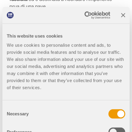
prua di una nave.
Da oltre 50 anni qui hanno sede numerose aziende
famose di vari settori. Nel 1993, Union Investment
Real Estate GmbH (ex DIFA) ha acquistato la
This website uses cookies
Chilehaus, che si trova al 27 ° piano dell'edificio
We use cookies to personalise content and ads, to
residenziale. Settembre, 1983
, è un
edificio storico.
provide social media features and to analyse our traffic.
We also share information about your use of our site with
our social media, advertising and analytics partners who
may combine it with other information that you’ve
provided to them or that they’ve collected from your use
of their services.
Consent
Necessary
Selection