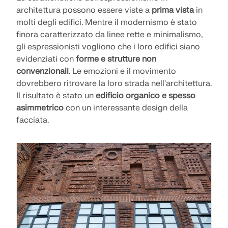
API Documentation
architettura possono essere viste a
prima vista
in
molti degli edifici. Mentre il modernismo è stato
Indice
finora caratterizzato da linee rette e minimalismo,
Introduzione
gli espressionisti vogliono che i loro edifici siano
evidenziati con
forme e strutture non
Applicazioni
convenzionali
. Le emozioni e il movimento
Oggetti del modello
dovrebbero ritrovare la loro strada nell'architettura.
Abbonamenti e prezzi
Il risultato è stato un
edificio organico e spesso
asimmetrico
con un interessante design della
Esempi
facciata.
FEM per collegamenti in acciaio
Progetta e analizza giunti in acciaio utilizzando
CBFEM, conforme a EN 1993‑1‑8 e AISC 360,
completamente integrato in RFEM 6 per flussi di
lavoro strutturali più veloci e precisi.