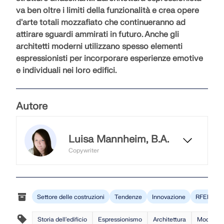
va ben oltre i limiti della funzionalità e crea
opere
d'arte totali mozzafiato
che continueranno ad
attirare sguardi ammirati in futuro. Anche gli
architetti moderni utilizzano spesso elementi
espressionisti per incorporare
esperienze emotive
e individuali
nei loro edifici.
Autore
Luisa Mannheim, B.A.
Copywriter
Luisa lavora come copywriter e si
occupa del blog di Dlubal. In questo
ambito crea contenuti redazionali,
Settore delle costruzioni
Tendenze
Innovazione
RFEM 6
testi e headline e garantisce una
coerenza stilistica dei contributi.
Storia dell'edificio
Espressionismo
Architettura
Modernit