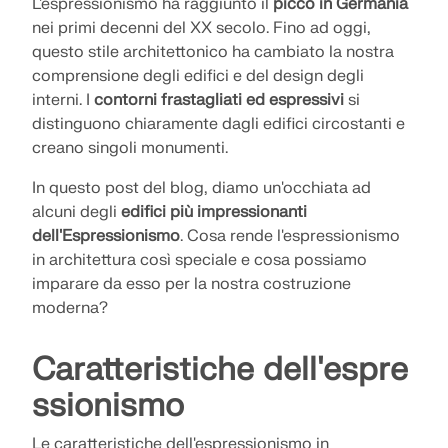
Unisciti a un leader globale nel software di
L'espressionismo ha raggiunto il
picco in Germania
RICEVI ASSISTENZA
ingegneria e porta la tua carriera a nuovi livelli.
nei primi decenni del XX secolo. Fino ad oggi,
COLLEGARSI CON L'ASSISTENZA
OTTIENI LICENZA GRATUITA
RWIND 3
questo stile architettonico ha cambiato la nostra
comprensione degli edifici e del design degli
SCOPRI LE POSIZIONI APERTE
interni. I
contorni frastagliati ed espressivi
si
Software CFD per la galleria del vento digitale
distinguono chiaramente dagli edifici circostanti e
creano singoli monumenti.
Per maggiori informazioni
In questo post del blog, diamo un'occhiata ad
alcuni degli
edifici più impressionanti
dell'Espressionismo
. Cosa rende l'espressionismo
in architettura così speciale e cosa possiamo
API Dlubal
imparare da esso per la nostra costruzione
moderna?
La vostra porta verso la modellazione parametrica e
l'automazione
Caratteristiche dell'espre
ssionismo
Scopri l'API
Le caratteristiche dell'espressionismo in