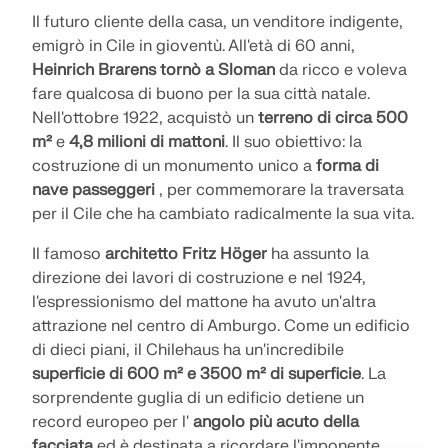
Il futuro cliente della casa, un venditore indigente,
emigrò in Cile in gioventù. All'età di 60 anni,
Heinrich Brarens tornò a Sloman
da ricco e voleva
fare qualcosa di buono per la sua città natale.
Nell'ottobre 1922, acquistò un
terreno di circa 500
m²
e
4,8 milioni di mattoni
. Il suo obiettivo: la
costruzione di un monumento unico a
forma di
nave passeggeri
, per commemorare la traversata
per il Cile che ha cambiato radicalmente la sua vita.
Il famoso
architetto Fritz Höger
ha assunto la
direzione dei lavori di costruzione e nel 1924,
l'espressionismo del mattone ha avuto un'altra
attrazione nel centro di Amburgo. Come un edificio
di dieci piani, il Chilehaus ha un'incredibile
superficie di 600 m² e 3500 m² di superficie
. La
sorprendente guglia di un edificio detiene un
record europeo per l'
angolo più acuto della
facciata
ed è destinata a ricordare l'imponente