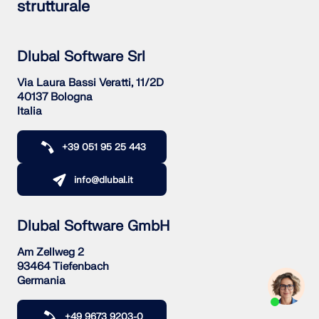
strutturale
Dlubal Software Srl
Via Laura Bassi Veratti, 11/2D
40137 Bologna
Italia
+39 051 95 25 443
info@dlubal.it
Dlubal Software GmbH
Am Zellweg 2
93464 Tiefenbach
Germania
+49 9673 9203-0