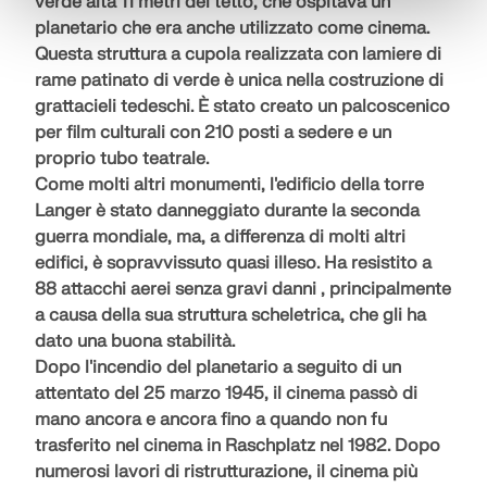
verde alta 11 metri del tetto, che ospitava un
planetario che era anche utilizzato come cinema.
Questa
struttura a cupola realizzata con lamiere di
rame patinato di verde
è unica nella costruzione di
grattacieli tedeschi. È stato creato un palcoscenico
per film culturali con 210 posti a sedere e un
proprio tubo teatrale.
Come molti altri monumenti, l'edificio della torre
Langer è stato danneggiato durante la seconda
guerra mondiale, ma, a differenza di molti altri
edifici, è sopravvissuto quasi illeso. Ha resistito a
88 attacchi aerei
senza gravi danni
, principalmente
a causa della sua struttura scheletrica, che gli ha
dato una buona stabilità.
Dopo l'incendio del planetario a seguito di un
attentato del 25 marzo 1945, il cinema passò di
mano ancora e ancora fino a quando non fu
trasferito nel cinema in Raschplatz nel 1982. Dopo
numerosi lavori di ristrutturazione,
il cinema più