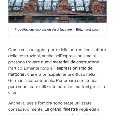
SCOPRI DI PIÙ
Progettazione espressionista di facciate in Böttcherstrasse (Germania
Come nella maggior parte delle correnti nel settore
delle costruzioni, anche nell'espressionismo si
possono trovare
nuovi materiali da costruzione
.
Particolarmente noto è l'
espressionismo del
mattone
, che era principalmente diffuso nella
Germania settentrionale. Per creare un'estetica
pura sono state utilizzate pareti di mattoni grezzi a
Geo-Zone Tool
vista.
Il servizio online Dlubal fornisce mappe delle zone
per la rapida determinazione dei carichi da neve,
Anche la luce e l'ombra sono state utilizzate
delle velocità del vento e dei dati sismici.
consapevolmente.
Le grandi finestre
negli edifici