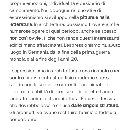
INIZIA
proprie emozioni, individualità e desiderio di
dell'ingegneria. Vivi l'innovazione, la crescita e sfide
cambiamento. Nel dopoguerra, uno stile di
Add-on
VEDI I NOSTRI CLIENTI
entusiasmanti.
espressionismo si sviluppò nella
pittura e nella
API Dlubal
LOGIN
Analisi aggiuntive
letteratura
. In architettura, possiamo trovare anche
OPPORTUNITÀ DI CARRIERA
Il nuovo servizio API di Dlubal (gRPC) ti offre
numerose opere di quel periodo, anche se spesso
Analisi dinamica
un'interfaccia flessibile per il software di analisi
CREA ACCOUNT
non così ovvie
, il che non rende questi interessanti
Sblocca la potenza dell’innovazione
Soluzioni speciali
strutturale basata su Python e C#, con accesso
edifici meno affascinanti. L'espressionismo ha avuto
diretto all'intera gamma di prodotti Dlubal.
Scopri strumenti all'avanguardia e miglioramenti
Verifica
luogo in Germania dalla fine della prima guerra
Trova risposte rapide
progettati per potenziare il tuo flusso di lavoro
mondiale alla fine degli anni '20.
ingegneristico.
AVVIO CON API
Trova risposte rapide alle domande comuni sul
L'espressionismo in architettura è una
risposta e un
software Dlubal. Cerca o filtra centinaia di FAQ per
Italiano
SCOPRI LE NUOVE FUNZIONI
risolvere i problemi in poco tempo.
contro
-movimento all'edificio moderno spesso
RSECTION 1
sobrio con le sue varie correnti. L'anonimato e
Free Zone di Dlubal
l'intercambiabilità di linee semplici e rette hanno
VISUALIZZA FAQ
Software di analisi strutturale gratuito
Ricevi assistenza esperta ogni volta che ne hai
lacerato l'anima dell'architettura. È questa fessura
Calcoli di sezioni trasversali definiti dall'utente
per studenti
bisogno. Goditi l'assistenza AI gratuita, il supporto
Incontra gli esperti
che dovrebbe essere chiusa
dalle singole strutture
.
via email, i webinar dal vivo e i servizi premium per
Migliaia di studenti in tutto il mondo beneficiano già
Gli architetti volevano restituire l'anima all'edificio,
Per maggiori informazioni
I nostri ingegneri dedicati sono qui per assisterti
gli utenti del Service Contract Pro.
del software Dlubal. Goditi l'accesso gratuito, la
per così dire.
nella modellazione, progettazione e nelle sfide
Trova il lavoro dei tuoi sogni
formazione e il supporto di esperti durante i tuoi
tecniche, in qualsiasi momento e ovunque.
studi.