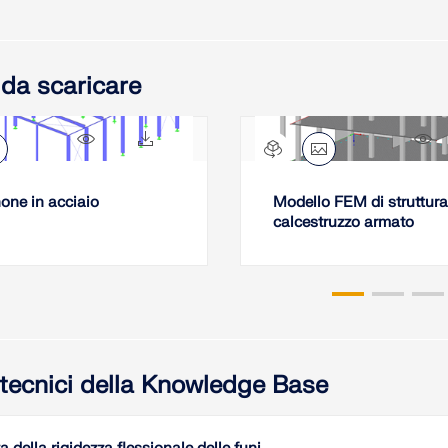
 da scaricare
9463x
1380x
2
ne in acciaio
Modello FEM di struttura
calcestruzzo armato
i tecnici della Knowledge Base