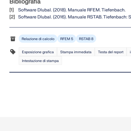
Bibliografia
modo chiaro.
Software Dlubal. (2018). Manuale RFEM. Tiefenbach.
Software Dlubal. (2016). Manuale RSTAB. Tiefenbach: S
Relazione di calcolo
RFEM 5
RSTAB 8
Esposizione grafica
Stampa immediata
Testa del report
Intestazione di stampa