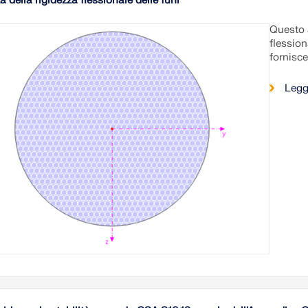
a della rigidezza flessionale delle funi
Questo a
flession
fornisc
Legg