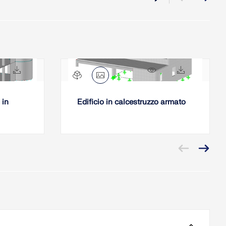
657x
215x
4081x
282x
 in
Edificio in calcestruzzo armato