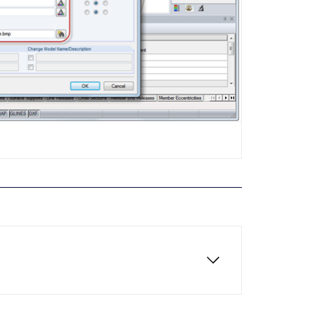
stioni tecniche relative al software. Si
nti e contribuisce a soluzioni strutturate in