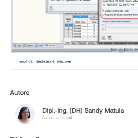
modifica intestazione relazione
Autore
Dipl.-Ing. (DH) Sandy Matula
Assistenza clienti
Sandy supporta il Customer Support nelle que
familiarizza con affidabilità con nuovi argome