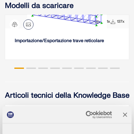
Modelli da scaricare
1381x
137x
Importazione/Esportazione trave reticolare
Articoli tecnici della Knowledge Base
Interoperabilità di Dlubal Software c
on Rhino e Grasshopper