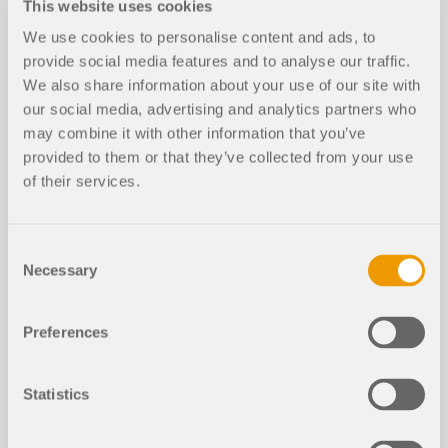
This website uses cookies
We use cookies to personalise content and ads, to
provide social media features and to analyse our traffic.
We also share information about your use of our site with
our social media, advertising and analytics partners who
may combine it with other information that you’ve
provided to them or that they’ve collected from your use
of their services.
Consent
"Buono strumento, metà del lavoro": Questo
Necessary
Selection
proverbio può essere applicato anche al settore
della programmazione. Quanto più un programma
è su misura, tanto più efficientemente possono
Preferences
essere risolte le attività. La varietà e la complessità
dei problemi odierni, specialmente nell'ingegneria
strutturale, richiedono soluzioni su misura.
Statistics
Leggi di più