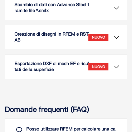
Scambio di dati con Advance Steel t
ramite file *.smlx
Creazione di disegni in RFEM e RST
NUOVO
AB
Esportazione DXF di mesh EF e risul
NUOVO
tati della superficie
Quando si scambiano dati con Advance Steel
utilizzando i file *.smlx, l'interfaccia viene rilevata
automaticamente. Ciò significa che i file *.smlx
Domande frequenti (FAQ)
possono essere creati anche se non è installata
alcuna versione di Advance Steel.
Posso utilizzare RFEM per calcolare una ca
In RFEM e RSTAB avete la possibilità di creare
Leggi di più