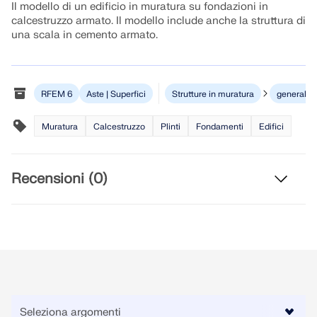
Unisciti a un leader globale nel software di
RICEVI ASSISTENZA
Il modello di un edificio in muratura su fondazioni in
ingegneria e porta la tua carriera a nuovi livelli.
calcestruzzo armato. Il modello include anche la struttura di
COLLEGARSI CON L'ASSISTENZA
OTTIENI LICENZA GRATUITA
una scala in cemento armato.
RWIND 3
SCOPRI LE POSIZIONI APERTE
Software CFD per la galleria del vento digitale
RFEM 6
Aste | Superfici
Strutture in muratura
generale
Per maggiori informazioni
Muratura
Calcestruzzo
Plinti
Fondamenti
Edifici
Recensioni (0)
API Dlubal
La vostra porta verso la modellazione parametrica e
l'automazione
Scopri l'API