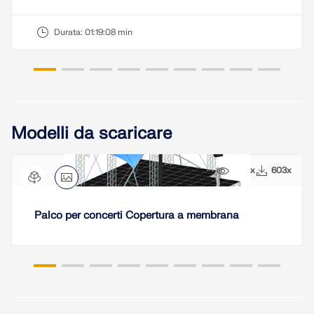
SCOPRI DI PIÙ
Durata:
01:19:08 min
Modelli da scaricare
5691x
603x
Palco per concerti Copertura a membrana
Geo-Zone Tool
Il servizio online Dlubal fornisce mappe delle zone
per la rapida determinazione dei carichi da neve,
delle velocità del vento e dei dati sismici.