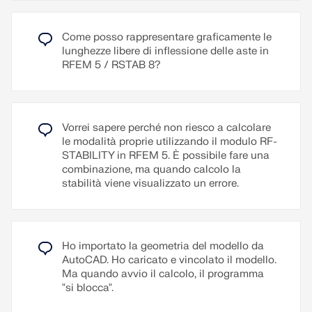
configurabile, in modo che, ad esempio, possano
essere utilizzati prefissi. Inoltre, il protocollo può
Come posso rappresentare graficamente le
essere esportato in un file RTF o PDF così come in
lunghezze libere di inflessione delle aste in
VCmaster.
RFEM 5 / RSTAB 8?
Leggi di più
Vorrei sapere perché non riesco a calcolare
le modalità proprie utilizzando il modulo RF-
STABILITY in RFEM 5. È possibile fare una
combinazione, ma quando calcolo la
stabilità viene visualizzato un errore.
Ho importato la geometria del modello da
AutoCAD. Ho caricato e vincolato il modello.
Ma quando avvio il calcolo, il programma
"si blocca".