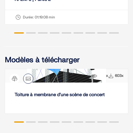
EN SAVOIR PLUS
Durée:
01:19:08 min
Modèles à télécharger
5691x
603x
Toiture à membrane d’une scène de concert
Outil de zone géographique
Le service en ligne Dlubal fournit des cartes de
zones pour la détermination rapide des charges de
neige, des vitesses de vent et des données