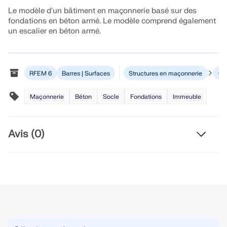
Rejoignez un leader mondial des logiciels
Le modèle d'un bâtiment en maçonnerie basé sur des
d'ingénierie et faites passer votre carrière à un
RWIND 3
fondations en béton armé. Le modèle comprend également
CONTACTER LE SUPPORT
niveau supérieur.
OBTENIR DE L’ASSISTANCE
OBTENIR UNE VERSION GRATUITE
un escalier en béton armé.
Logiciel CFD pour souffleries numériques
DÉCOUVRIR LES OFFRES D’EMPLOI
En savoir plus
RFEM 6
Barres | Surfaces
Structures en maçonnerie
Gé
Maçonnerie
Béton
Socle
Fondations
Immeuble
API Dlubal
Avis (0)
Votre porte vers la modélisation paramétrique et
l’automatisation
Découvrir l’API