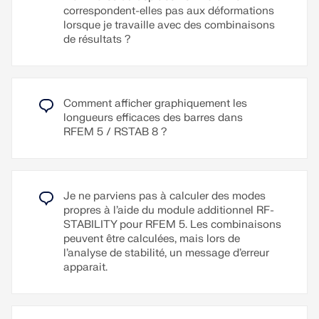
l’utilisateur.
correspondent-elles pas aux déformations
lorsque je travaille avec des combinaisons
Des textes supplémentaires peuvent être importés
de résultats ?
au format RTF. La numérotation des pages est
également configurable, permettant par exemple
d'utiliser des préfixes. De plus, le journal peut être
exporté sous forme de fichier RTF ou PDF ainsi
Comment afficher graphiquement les
que dans VCmaster.
longueurs efficaces des barres dans
RFEM 5 / RSTAB 8 ?
Lire la suite
Je ne parviens pas à calculer des modes
propres à l’aide du module additionnel RF-
STABILITY pour RFEM 5. Les combinaisons
peuvent être calculées, mais lors de
l’analyse de stabilité, un message d’erreur
apparait.