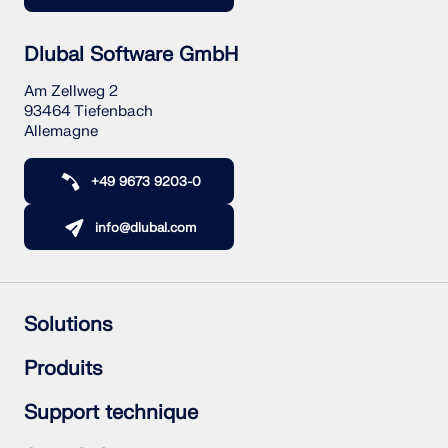
Dlubal Software GmbH
Am Zellweg 2
93464 Tiefenbach
Allemagne
+49 9673 9203-0
info@dlubal.com
Solutions
Structures en béton armé
Produits
Structures acier
Structures en bois
RFEM 6
Support technique
Assemblages acier
RSTAB 9
RSECTION 1