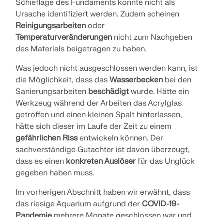
Schieflage des Fundaments konnte nicht als
Ursache identifiziert werden. Zudem scheinen
Reinigungsarbeiten
oder
Temperaturveränderungen
nicht zum Nachgeben
des Materials beigetragen zu haben.
Was jedoch nicht ausgeschlossen werden kann, ist
die Möglichkeit, dass das
Wasserbecken
bei den
Sanierungsarbeiten
beschädigt
wurde. Hätte ein
Werkzeug während der Arbeiten das Acrylglas
getroffen und einen kleinen Spalt hinterlassen,
hätte sich dieser im Laufe der Zeit zu einem
gefährlichen Riss
entwickeln können. Der
sachverständige Gutachter ist davon überzeugt,
dass es einen
konkreten Auslöser
für das Unglück
gegeben haben muss.
Im vorherigen Abschnitt haben wir erwähnt, dass
das riesige Aquarium aufgrund der
COVID-19-
Pandemie
mehrere Monate geschlossen war und