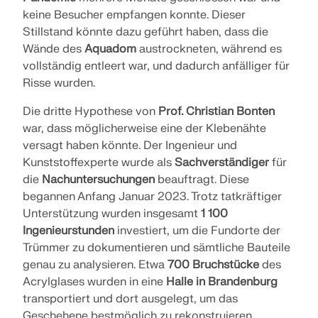
keine Besucher empfangen konnte. Dieser
Stillstand könnte dazu geführt haben, dass die
Wände des
Aquadom
austrockneten, während es
vollständig entleert war, und dadurch anfälliger für
Risse wurden.
Die dritte Hypothese von
Prof. Christian Bonten
war, dass möglicherweise eine der Klebenähte
versagt haben könnte. Der Ingenieur und
Kunststoffexperte wurde als
Sachverständiger
für
die
Nachuntersuchungen
beauftragt. Diese
begannen Anfang Januar 2023. Trotz tatkräftiger
Unterstützung wurden insgesamt
1 100
Ingenieurstunden
investiert, um die Fundorte der
Trümmer zu dokumentieren und sämtliche Bauteile
genau zu analysieren. Etwa
700 Bruchstücke
des
Acrylglases wurden in eine
Halle in Brandenburg
transportiert und dort ausgelegt, um das
Geschehene bestmöglich zu rekonstruieren.