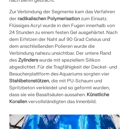
nach Berlin gebracht.
Zur Verbindung der Segmente kam das Verfahren
der
radikalischen Polymerisation
zum Einsatz.
Flüssiges Acryl wurde in den Fugen innerhalb von
24 Stunden zu einem festen Gel ausgehärtet. Nach
dem Erhitzen der Naht auf 90 Grad Celsius und
dem anschließenden Polieren wurde die
Verbindung nahezu unsichtbar. Der untere Rand
des
Zylinders
wurde mit speziellem Silikon
abgedichtet. Für die Tragfähigkeit der Deckel- und
Besucherplattform des Aquariums sorgten vier
Stahlbetonstützen
, die mit PU-Schaum und
Spritzbeton verkleidet und so geformt wurden,
dass sie wie Basaltsäulen aussahen.
Künstliche
Korallen
vervollständigten das Innenbild.