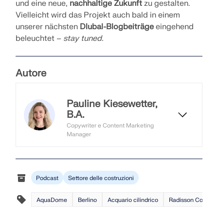
und eine neue,
nachhaltige Zukunft
zu gestalten.
Vielleicht wird das Projekt auch bald in einem
unserer nächsten
Dlubal-Blogbeiträge
eingehend
beleuchtet –
stay tuned.
Autore
Pauline Kiesewetter,
B.A.
Copywriter e Content Marketing
Manager
Pauline è responsabile di
copywriting, contenuti e iniziative di
marketing e supporta la strategia di
Podcast
Settore delle costruzioni
comunicazione per le campagne.
AquaDome
Berlino
Acquario cilindrico
Radisson Collectio