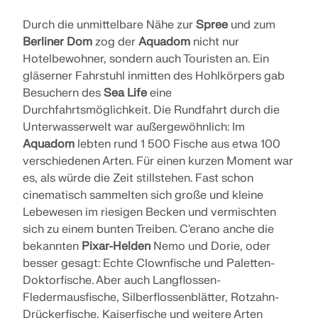
SCOPRI DI PIÙ
Durch die unmittelbare Nähe zur
Spree
und zum
Berliner Dom
zog der
Aquadom
nicht nur
Hotelbewohner, sondern auch Touristen an. Ein
gläserner Fahrstuhl inmitten des Hohlkörpers gab
Besuchern des
Sea Life
eine
Durchfahrtsmöglichkeit. Die Rundfahrt durch die
Unterwasserwelt war außergewöhnlich: Im
Aquadom
lebten rund 1 500 Fische aus etwa 100
verschiedenen Arten. Für einen kurzen Moment war
es, als würde die Zeit stillstehen. Fast schon
cinematisch sammelten sich große und kleine
Lebewesen im riesigen Becken und vermischten
sich zu einem bunten Treiben. C'erano anche die
Geo-Zone Tool
bekannten
Pixar-Helden
Nemo und Dorie, oder
besser gesagt: Echte Clownfische und Paletten-
Il servizio online Dlubal fornisce mappe delle zone
Doktorfische. Aber auch Langflossen-
per la rapida determinazione dei carichi da neve,
delle velocità del vento e dei dati sismici.
Fledermausfische, Silberflossenblätter, Rotzahn-
Drückerfische, Kaiserfische und weitere Arten