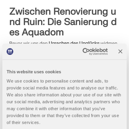
Zwischen Renovierung u
nd Ruin: Die Sanierung d
es Aquadom
Bevor wir uns den
Ursachen des Unglücks
widmen,
ist es wichtig, einen Blick auf die umfangreichen
Sanierungsarbeiten
zu werfen, die zwischen 2019
und 2022 am
Aquadom
durchgeführt wurden. Die
Kosten hierfür beliefen sich auf rund
zwei Millionen
This website uses cookies
Euro
. Nach über einem Jahrzehnt ohne Probleme
We use cookies to personalise content and ads, to
kam es zu einer
Undichtigkeit
, die behoben werden
provide social media features and to analyse our traffic.
musste. Daher wurde das Wasser aus dem
We also share information about your use of our site with
Aquarium abgelassen und die Fische
our social media, advertising and analytics partners who
vorübergehend umquartiert.
may combine it with other information that you’ve
provided to them or that they’ve collected from your use
Ein wichtiger Schritt war die Verhinderung von
of their services.
Rissen im Acrylglas
, die durch die
hohe