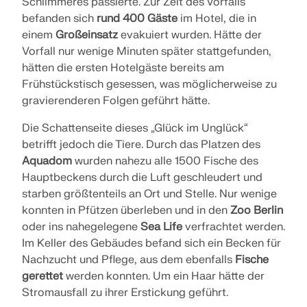
Schlimmeres passierte. Zur Zeit des Vorfalls
befanden sich
rund 400 Gäste
im Hotel, die in
einem
Großeinsatz
evakuiert wurden. Hätte der
Vorfall nur wenige Minuten später stattgefunden,
hätten die ersten Hotelgäste bereits am
Frühstückstisch gesessen, was möglicherweise zu
gravierenderen Folgen geführt hätte.
Die Schattenseite dieses „Glück im Unglück“
betrifft jedoch die Tiere. Durch das Platzen des
Aquadom
wurden nahezu alle 1500 Fische des
Hauptbeckens durch die Luft geschleudert und
starben größtenteils an Ort und Stelle. Nur wenige
konnten in Pfützen überleben und in den
Zoo Berlin
oder ins nahegelegene
Sea Life
verfrachtet werden.
Im Keller des Gebäudes befand sich ein Becken für
Nachzucht und Pflege, aus dem ebenfalls
Fische
gerettet
werden konnten. Um ein Haar hätte der
Stromausfall zu ihrer Erstickung geführt.