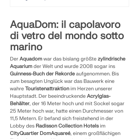
Unisciti a un leader globale nel software di
RICEVI ASSISTENZA
ingegneria e porta la tua carriera a nuovi livelli.
COLLEGARSI CON L'ASSISTENZA
OTTIENI LICENZA GRATUITA
RWIND 3
AquaDom: il capolavoro
SCOPRI LE POSIZIONI APERTE
di vetro del mondo sotto
Software CFD per la galleria del vento digitale
marino
Per maggiori informazioni
Der
Aquadom
war das bislang größte
zylindrische
Aquarium
der Welt und wurde 2008 sogar ins
Guinness-Buch der Rekorde
aufgenommen. Bis
zum besagten Unglück war das Bauwerk eine
API Dlubal
wahre
Touristenattraktion
im Herzen unserer
Hauptstadt. Der beeindruckende
Acrylglas-
Behälter
, der 16 Meter hoch und mit Sockel sogar
La vostra porta verso la modellazione parametrica e
l'automazione
25 Meter hoch war, hatte einen Durchmesser von
11,5 Metern. Er befand sich freistehend in der
Scopri l'API
Lobby des
Radisson Collection Hotels
im
CityQuartier DomAquareé
, einem großflächigen