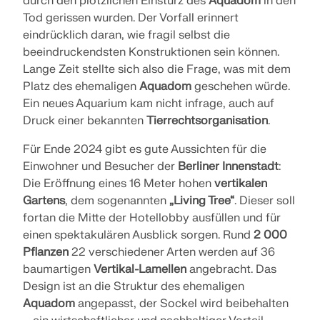
durch den plötzlichen Einsturz des
Aquadom
in den
Tod gerissen wurden. Der Vorfall erinnert
eindrücklich daran, wie fragil selbst die
beeindruckendsten Konstruktionen sein können.
Lange Zeit stellte sich also die Frage, was mit dem
Platz des ehemaligen
Aquadom
geschehen würde.
Ein neues Aquarium kam nicht infrage, auch auf
Druck einer bekannten
Tierrechtsorganisation
.
Für Ende 2024 gibt es gute Aussichten für die
Einwohner und Besucher der
Berliner Innenstadt
:
Die Eröffnung eines 16 Meter hohen
vertikalen
Gartens
, dem sogenannten
„Living Tree“
. Dieser soll
fortan die Mitte der Hotellobby ausfüllen und für
einen spektakulären Ausblick sorgen. Rund
2 000
Pflanzen
22 verschiedener Arten werden auf 36
baumartigen
Vertikal-Lamellen
angebracht. Das
Design ist an die Struktur des ehemaligen
Aquadom
angepasst, der Sockel wird beibehalten