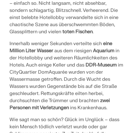
– einfach so. Nicht langsam, nicht absehbar,
sondern schlagartig. Blitzschnell. Verheerend. Die
einst belebte Hotellobby verwandelte sich in eine
chaotische Szene aus überschwemmten Böden,
Glassplittern und vielen
toten Fischen
.
Innerhalb weniger Sekunden verteilte sich
eine
Million Liter Wasser
aus dem riesigen
Aquarium
in
der Hotellobby und weiteren Räumlichkeiten des
Hotels. Auch einige Keller und das
DDR-Museum
im
CityQuartier DomAquarée wurden von der
Wassermasse getroffen. Durch die Wucht des
Wassers wurden Gegenstände bis auf die Straße
geschleudert. Rettungskräfte eilten herbei,
durchsuchten die Trümmer und brachten
zwei
Personen mit Verletzungen
ins Krankenhaus.
Wie sagt man so schön? Glück im Unglück – dass
kein Mensch tödlich verletzt wurde oder gar