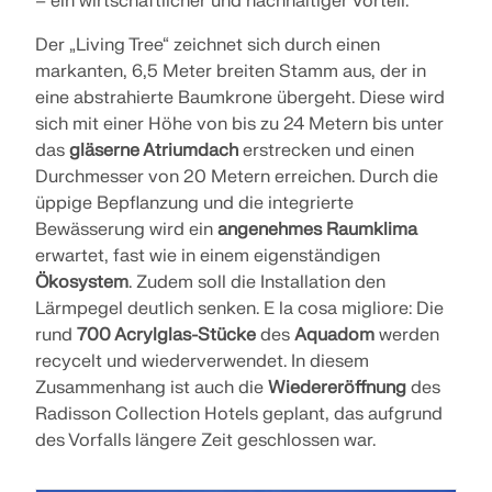
– ein wirtschaftlicher und nachhaltiger Vorteil.
Der „Living Tree“ zeichnet sich durch einen
markanten, 6,5 Meter breiten Stamm aus, der in
eine abstrahierte Baumkrone übergeht. Diese wird
sich mit einer Höhe von bis zu 24 Metern bis unter
das
gläserne Atriumdach
erstrecken und einen
Durchmesser von 20 Metern erreichen. Durch die
üppige Bepflanzung und die integrierte
Bewässerung wird ein
angenehmes Raumklima
erwartet, fast wie in einem eigenständigen
Ökosystem
. Zudem soll die Installation den
Lärmpegel deutlich senken. E la cosa migliore: Die
rund
700 Acrylglas-Stücke
des
Aquadom
werden
recycelt und wiederverwendet. In diesem
Zusammenhang ist auch die
Wiedereröffnung
des
Radisson Collection Hotels geplant, das aufgrund
des Vorfalls längere Zeit geschlossen war.