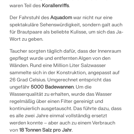
waren Teil des
Korallenriffs
.
VERIFICA DELLE ZONE DI CARICO
Der Fahrstuhl des
Aquadom
war nicht nur eine
spektakuläre Sehenswürdigkeit, sondern galt auch
für Brautpaare als beliebte Kulisse, um sich das Ja-
Wort zu geben.
Taucher sorgten täglich dafür, dass der Innenraum
gepflegt wurde und entfernten Algen von den
Wänden. Rund eine Million Liter Salzwasser
sammelte sich in der Konstruktion, angepasst auf
26 Grad Celsius. Umgerechnet entspricht das
ungefähr
5000 Badewannen
. Um die
Wasserqualität zu erhalten, wurde das Wasser
Prodotti obsoleti
regelmäßig über einen Filter gereinigt und
kontinuierlich ausgetauscht. Das führte dazu, dass
es alle zwei Jahre einmal vollständig ersetzt
werden konnte – aber auch zu einem Verbrauch
von
18 Tonnen Salz pro Jahr
.