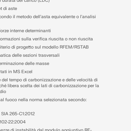
di durata del carico (LDC)
et di aste
econdo il metodo dell'asta equivalente o l'analisi
forze interne determinanti
ormazioni sulla verifica riuscita o non riuscita
criterio di progetto sul modello RFEM/RSTAB
tica delle sezioni trasversali
eterminazione delle masse
ltati in MS Excel
 del tempo di carbonizzazione e delle velocità di
é libera scelta dei lati di carbonizzazione per la
ndio
a al fuoco nella norma selezionata secondo:
 SIA 265-C1:2012
102-22:2004
ezze di instabilità dal modulo aggiuntivo RF-