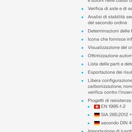
e azioni nelle classi 
Verifica di aste e di s
Analisi di stabilità s
del secondo ordine
Determinazioni delle 
Icona che fornisce inf
Visualizzazione del 
Ottimizzazione automa
Lista delle parti e d
Esportazione dei risu
Libera configurazione
carbonizzazione, nonch
verifica contro l'ince
Progetti di resistenz
EN 1995-1-2
SIA 265:2012 +
secondo DIN 4
Importazione di lungh