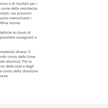
ico o di risultati per i
ì come della resistenza
ostati, ma possono
 sono memorizzati i
pettiva norma.
efinite le classi di
 possibile assegnarli a
teriali diversi. Il
do conto della linea
do elastico). Per la
nto delle aste e degli
re conto della direzione
trave.