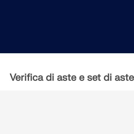
SCOPRI DI PIÙ
Prodotti obsoleti
Verifica di aste e set di ast