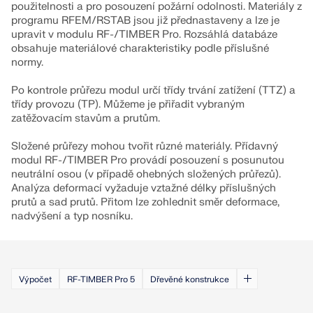
použitelnosti a pro posouzení požární odolnosti. Materiály z
programu RFEM/RSTAB jsou již přednastaveny a lze je
upravit v modulu RF-/TIMBER Pro. Rozsáhlá databáze
obsahuje materiálové charakteristiky podle příslušné
normy.
Po kontrole průřezu modul určí třídy trvání zatížení (TTZ) a
třídy provozu (TP). Můžeme je přiřadit vybraným
zatěžovacím stavům a prutům.
Složené průřezy mohou tvořit různé materiály. Přídavný
modul RF-/TIMBER Pro provádí posouzení s posunutou
neutrální osou (v případě ohebných složených průřezů).
Analýza deformací vyžaduje vztažné délky příslušných
prutů a sad prutů. Přitom lze zohlednit směr deformace,
nadvýšení a typ nosníku.
Výpočet
RF-TIMBER Pro 5
Dřevěné konstrukce