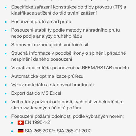
VÍCE INFORMACÍ
Specifické zařazení konstrukce do třídy provozu (TP) a
klasifikace zatížení do tříd trvání zatížení
Posouzení prutů a sad prutů
Posouzení stability podle metody náhradního prutu
nebo podle analýzy druhého řádu
Stanovení rozhodujících vnitřních sil
Stručná informace v podobě ikony o splnění, případně
nesplnění daného posouzení
Vizualizace kritéria posouzení na RFEM/RSTAB modelu
Automatická optimalizace průřezu
Výkaz materiálu a stanovení hmotnosti
Export dat do MS Excel
Volba třídy požární odolnosti, rychlosti zuhelnatění a
Nástroj Geo-zóny
stran vystavených účinků požáru
Online služba Dlubal poskytuje mapy oblastí pro
Posouzení požární odolnosti podle vybraných norem:
rychlé stanovení sněhových zatížení, rychlostí větru
EN 1995-1-2
a seizmických údajů.
SIA 265:2012+ SIA 265-C1:2012