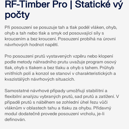
RF-Timber Pro | Statické vý
počty
Při posouzení se posuzuje tah a tlak podél vláken, ohyb,
ohyb a tah nebo tlak a smyk od posouvající síly s
kroucením a bez kroucení. Posouzení probíhá na úrovni
návrhových hodnot napětí.
Pro posouzení prutů vystavených vzpěru nebo klopení
podle metody náhradního prutu uvažuje program osový
tlak, ohyb s tlakem a bez tlaku a ohyb s tahem. Průhyb
vnitřních polí a konzol se stanoví v charakteristických a
kvazistálých návrhových situacích.
Samostatné návrhové případy umožňují stabilitní a
flexibilní analýzu vybraných prutů, sad prutů a zatížení. V
případě prutů s náběhem se zohlední úhel řezu vůči
vláknům v oblastech tahu a tlaku za ohybu. Přídavný
modul dodatečně provede posouzení vrcholu, je-li
definován.