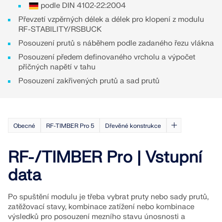
podle DIN 4102-22:2004
KONTROLOVAT ZATÍŽENÍ ZÓN
Převzetí vzpěrných délek a délek pro klopení z modulu
RF-STABILITY/RSBUCK
Posouzení prutů s náběhem podle zadaného řezu vlákna
Posouzení předem definovaného vrcholu a výpočet
příčných napětí v tahu
Posouzení zakřivených prutů a sad prutů
Obecné
RF-TIMBER Pro 5
Dřevěné konstrukce
RF-/TIMBER Pro | Vstupní
Starší produkty
data
Po spuštění modulu je třeba vybrat pruty nebo sady prutů,
zatěžovací stavy, kombinace zatížení nebo kombinace
výsledků pro posouzení mezního stavu únosnosti a