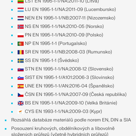
LST EN 1995-1-1/NA:2011-10 (Litva)
Dokumentace API
LU EN 1995-1-1/NA:2011-09 (Lucembursko)
Index
NEN EN 1995-1-1/NB:2007-11 (Nizozemsko)
NS EN 1995-1-1/NA:2010-05 (Norsko)
Začínáme
PN EN 1995-1-1/NA:2010-09 (Polsko)
Aplikace
NP EN 1995-1-1 (Portugalsko)
Objekty modelu
SR EN 1995-1-1/NB:2008-03 (Rumunsko)
Předplatné a ceny
SS EN 1995-1-1 (Švédsko)
Příklady
STN EN 1995-1-1/NA:2008-12 (Slovensko)
SIST EN 1995-1-1/A101:2006-3 (Slovinsko)
UNE EN 1995-1-1/AN:2016-04 (Španělsko)
ČSN EN 1995-1-1/NA:2007-09 (Česká republika)
MKP pro ocelové spoje
BS EN 1995-1-1/NA:2009-10 (Velká Británie)
Navrhujte a analyzujte ocelové spoje pomocí
CYS EN 1993-1-1/NA:2009-03 (Kypr)
CBFEM, v souladu s EN 1993‑1‑8 a AISC 360, plně
integrované v programu RFEM 6 pro rychlejší a
Rozsáhlá databáze materiálů podle norem EN, DIN a SIA
přesnější konstrukční pracovní postupy.
Posouzení kruhových, obdélníkových a libovolně
složených průřezů (včetně hybridních průřezů)