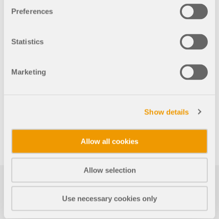
Preferences
Statistics
Celková částka
2 180,00 USD
Marketing
PŘIDAT DO KOŠÍKU
Show details
Allow all cookies
Allow selection
První kroky s programe
Use necessary cookies only
m RFEM 5