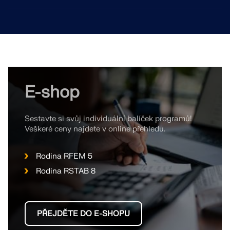
E-shop
Sestavte si svůj individuální balíček programů!
Veškeré ceny najdete v online přehledu.
Rodina RFEM 5
Rodina RSTAB 8
PŘEJDĚTE DO E-SHOPU