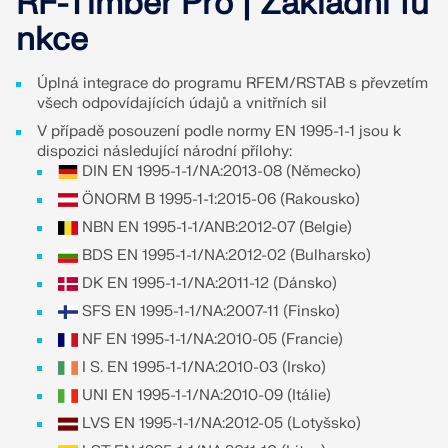
RF-Timber Pro | Základní fu
pro statické výpočty a posuňte svou kariéru na
ZÍSKEJTE PODPORU
ZÍSKAT BEZPLATNOU LICENCI
novou úroveň.
nkce
SPOJTE SE S PODPOROU
RWIND 3
PROHLÉDNĚTE SI AKTUÁLNÍ NABÍDKY PRÁCE
Úplná integrace do programu RFEM/RSTAB s převzetím
všech odpovídajících údajů a vnitřních sil
CFD software pro digitální větrné tunely
V případě posouzení podle normy EN 1995-1-1 jsou k
dispozici následující národní přílohy:
Více informací
DIN EN 1995-1-1/NA:2013-08 (Německo)
ÖNORM B 1995-1-1:2015-06 (Rakousko)
NBN EN 1995-1-1/ANB:2012-07 (Belgie)
BDS EN 1995-1-1/NA:2012-02 (Bulharsko)
Dlubal API
DK EN 1995-1-1/NA:2011-12 (Dánsko)
SFS EN 1995-1-1/NA:2007-11 (Finsko)
Vaše brána do parametrického modelování a
NF EN 1995-1-1/NA:2010-05 (Francie)
automatizace
I S. EN 1995-1-1/NA:2010-03 (Irsko)
UNI EN 1995-1-1/NA:2010-09 (Itálie)
Objevte API
LVS EN 1995-1-1/NA:2012-05 (Lotyšsko)