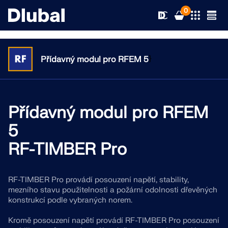
0
}
Přídavný modul pro RFEM 5
Řešení
Produkty
Přídavný modul pro RFEM
Odvětví
5
Podpora
Oblasti použití
RF-TIMBER Pro
RFEM 6
Novinky
Normy
Podpora
Jediný program pro statické výpočty, který
RF-TIMBER Pro provádí posouzení napětí, stability,
potřebujete
mezního stavu použitelnosti a požární odolnosti dřevěných
Zdroje
Online služby
Školení
Novinky
konstrukcí podle vybraných norem.
Více informací
Vzdělávání
Kromě posouzení napětí provádí RF-TIMBER Pro posouzení
Servis
Školení
Stáhnout plnou verzi