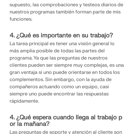
Únete a un líder mundial en software de ingeniería y
OBTENER SOPORTE
supuesto, las comprobaciones y testeos diarios de
lleva tu carrera a nuevos niveles.
OBTENER LICENCIA GRATUITA
nuestros programas también forman parte de mis
CONECTAR CON EL SOPORTE TÉCNICO
funciones.
RWIND 3
EXPLORE LAS VACANTES DISPONIBLES
4. ¿Qué es importante en su trabajo?
Software de CFD para túneles de viento digital
La tarea principal es tener una visión general lo
más amplia posible de todas las partes del
Más información
programa. Ya que las preguntas de nuestros
clientes pueden ser siempre muy complejas, es una
gran ventaja si uno puede orientarse en todos los
complementos. Sin embargo, con la ayuda de
Dlubal API
compañeros actuando como un equipo, casi
siempre uno puede encontrar las respuestas
rápidamente.
Su puerta al modelado paramétrico y la automatización
4. ¿Qué espera cuando llega al trabajo p
Explorar API
or la mañana?
Las preguntas de soporte y atención al cliente son