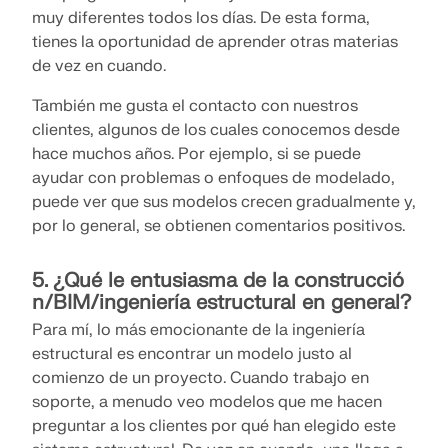
muy diferentes todos los días. De esta forma,
Documentación de API
tienes la oportunidad de aprender otras materias
Índice
de vez en cuando.
Primeros pasos
También me gusta el contacto con nuestros
Aplicaciones
clientes, algunos de los cuales conocemos desde
hace muchos años. Por ejemplo, si se puede
Objetos del modelo
ayudar con problemas o enfoques de modelado,
Suscripciones y precios
puede ver que sus modelos crecen gradualmente y,
Ejemplos
por lo general, se obtienen comentarios positivos.
5. ¿Qué le entusiasma de la construcció
n/BIM/ingeniería estructural en general?
AEF para conexiones de acero
Para mí, lo más emocionante de la ingeniería
Diseñe y analice las conexiones de acero utilizando
estructural es encontrar un modelo justo al
CBFEM, conforme a EN 1993‑1‑8 y AISC 360,
comienzo de un proyecto. Cuando trabajo en
totalmente integrado en RFEM 6 para flujos de
soporte, a menudo veo modelos que me hacen
trabajo estructurales más rápidos y precisos.
preguntar a los clientes por qué han elegido este