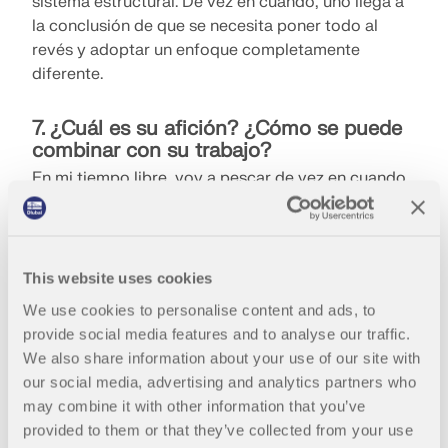
sistema estructural. De vez en cuando, uno llega a
SABER MÁS
la conclusión de que se necesita poner todo al
revés y adoptar un enfoque completamente
diferente.
7. ¿Cuál es su afición? ¿Cómo se puede
combinar con su trabajo?
En mi tiempo libre, voy a pescar de vez en cuando
el tiempo lo permite. Dado que se trata de un
"deporte" bastante relajado, uno puede despejar la
cabeza rápidamente incluso después de un día
ajetreado.
This website uses cookies
We use cookies to personalise content and ads, to
8. ¿Qué consejo le daría a los jóvenes pa
provide social media features and to analyse our traffic.
Herramienta de Zona Geográfica
ra el futuro?
We also share information about your use of our site with
El servicio en línea de Dlubal proporciona mapas de
Es difícil decir, con respecto a nuestro software,
our social media, advertising and analytics partners who
zonas para la determinación rápida de cargas de
los estudiantes ya están bien encaminados, ya que
may combine it with other information that you’ve
nieve, velocidades del viento y datos sísmicos.
a menudo lo utilizan para trabajos de seminarios o
provided to them or that they’ve collected from your use