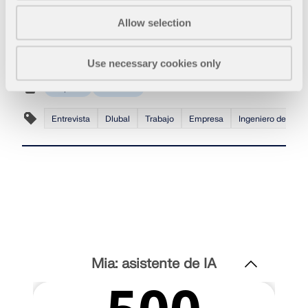
Creo que el más impresionante es el puente Sky
Bridge en Dolní Morava, República Checa. Aquí
Allow selection
está el enlace a este proyecto:
Sky Bridge
Use necessary cookies only
Empresa
Entrevista
Entrevista
Dlubal
Trabajo
Empresa
Ingeniero de sopo
Mia: asistente de IA