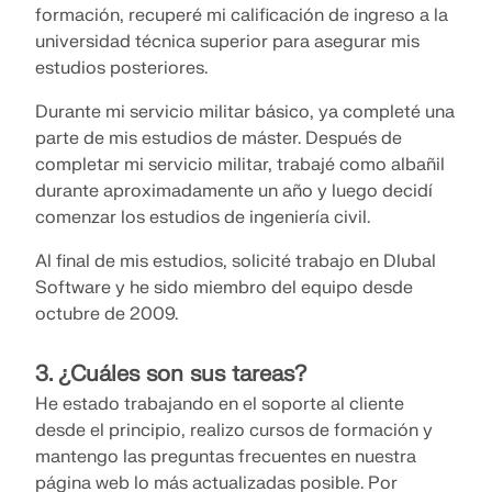
formación, recuperé mi calificación de ingreso a la
ingeniería. Experimenta la innovación, el crecimiento
Complementos
universidad técnica superior para asegurar mis
VER NUESTROS CLIENTES
y desafíos emocionantes.
estudios posteriores.
API de Dlubal
INICIAR SESIÓN
Análisis adicionales para RSTAB 9
TUS OPORTUNIDADES DE CARRERA
El nuevo servicio API de Dlubal (gRPC) te
Durante mi servicio militar básico, ya completé una
Análisis dinámico
proporciona una interfaz flexible para el software de
parte de mis estudios de máster. Después de
CREAR CUENTA
Soluciones especiales
análisis estructural basado en Python y C#, con
completar mi servicio militar, trabajé como albañil
acceso directo a toda la gama de productos de
Cálculo
durante aproximadamente un año y luego decidí
Desbloquea el poder de la innovación
Dlubal.
Encuentra respuestas rápidamente
comenzar los estudios de ingeniería civil.
Descubre herramientas de vanguardia y mejoras
Encuentra respuestas rápidas a preguntas comunes
diseñadas para impulsar tu flujo de trabajo de
COMENZAR CON API
Al final de mis estudios, solicité trabajo en Dlubal
sobre Dlubal Software. Busca o filtra cientos de
ingeniería.
Español
Software y he sido miembro del equipo desde
preguntas frecuentes para resolver problemas en
RSECTION 1
octubre de 2009.
poco tiempo.
Espacio libre de Dlubal
Software de análisis de estructuras
EXPLORAR NUEVAS FUNCIONES
gratuita para estudiantes
3. ¿Cuáles son sus tareas?
Obtén ayuda experta siempre que la necesites.
Propiedades de secciones transversales definidas por
VER FAQ
Disfruta de asistencia gratuita de IA, soporte por
Conozca a los expertos
el usuario
Miles de estudiantes en todo el mundo ya se
He estado trabajando en el soporte al cliente
correo electrónico, webinars en vivo y servicios
benefician del software de Dlubal. Disfruta de
desde el principio, realizo cursos de formación y
Nuestros ingenieros dedicados están aquí para
premium para usuarios del Contrato de Servicio Pro.
acceso gratuito, formación y soporte experto
Más información
ayudarte con la modelación, el diseño y los desafíos
Encuentra el trabajo de tus sueños
mantengo las preguntas frecuentes en nuestra
durante tus estudios.
técnicos, en cualquier momento y lugar.
página web lo más actualizadas posible. Por