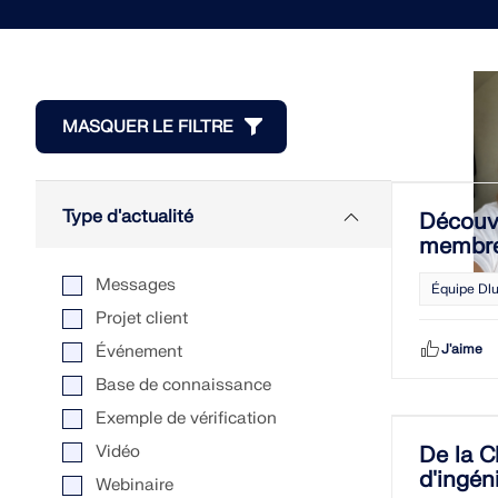
solutions en génie structurel et logiciel. Améliorez vos
structure textile
Recherche de forme et p
Webinaires enregistrés
gratuits pour les universi
compétences avec nos sessions en direct !
Bâtissez votre avenir avec nous
coupe
centres de formation
Télécharger des modèles gratuits
Assemblages acier
Demander un pack éduca
Afficher plus
En savoir plus
En savoir plu
Planification orientée BI
Découvrez comment notre équipe façonne l'avenir de
Réussir ensemble
Formation d’introduction
l'ingénierie. Expérimentez l'innovation, la croissance et des
Explorez des milliers de modèles structurels prêts à l'emploi.
pour les universités
défis passionnants.
Support technique et services gratuits
Téléchargez-les, adaptez-les et utilisez-les comme modèles
VOIR LES PROCHAINS WEBINAIRES
Découvrez comment les ingénieurs de premier plan à
Demander une date de f
Afficher plus
pour accélérer votre processus de conception.
travers le monde font confiance à nos solutions pour
MASQUER LE FILTRE
Modules complémentaires
Modules complémen
Besoin d'aide ? Accédez à des options d'assistance
élever leurs projets avec nous.
gratuites incluant une assistance IA 24h/24 et 7j/7, un
Analyses supplémentaires
Analyses supplémen
support par email et des webinaires.
VOS OPPORTUNITÉS DE CARRIÈRE
Analyse dynamique
Analyse dynamique
Solutions spéciales
Solutions spéciales
Type d'actualité
DÉCOUVRIR LES MODÈLES
Découv
VOIR NOS CLIENTS
Vérification
Vérification
Premiers pas avec RFEM 6
Ingénierie des structures pour
membre 
Assemblages
systèmes solaires
Faites vos premiers pas avec RFEM 6 et découvrez à quelle
EN SAVOIR PLUS
Messages
vitesse vous pouvez modéliser et calculer. Personnalisez
Équipe Dlu
Dlubal Software vous aide à créer et à vérifier tout système
avec des modules complémentaires pour encore plus de
Projet client
de montage solaire. Travaillez efficacement avec des
possibilités.
structures en acier, en aluminium et en béton dans un seul
J'aime
Événement
environnement.
Analyse aux éléments finis pour les
Base de connaissance
assemblages en acier
PREMIERS PAS
Exemple de vérification
EXPLORER LES OUTILS
Concevez et analysez des connexions en acier en utilisant
Vidéo
De la C
le CBFEM, conforme aux normes EN 1993‑1‑8 et AISC 360,
d'ingéni
entièrement intégré dans RFEM 6 pour des flux de travail
Webinaire
structurels plus rapides et plus précis.