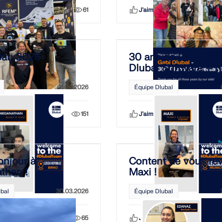
Partager
61
J'aime
Partager
Bau 2026
30 ans de Gabi che
Dlubal Software – 
vous disons merci ! 
01.04.2026
Équipe Dlubal
Partager
151
J'aime
Partager
onjour à
Content de vous rev
than !
Maxi !
bal
30.03.2026
Équipe Dlubal
Partager
65
J'aime
Partager