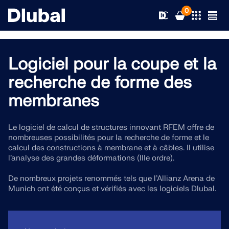
0
Logiciel pour la coupe et la
recherche de forme des
Solutions
membranes
Produits
Secteurs d’activités
Le logiciel de calcul de structures innovant RFEM offre de
Support technique
Champs d'application
nombreuses possibilités pour la recherche de forme et le
RFEM 6
calcul des constructions à membrane et à câbles. Il utilise
l’analyse des grandes déformations (IIIe ordre).
Actualités
Normes
Support technique
Le seul logiciel MEF pour tous vos projets
De nombreux projets renommés tels que l’Allianz Arena de
Munich ont été conçus et vérifiés avec les logiciels Dlubal.
Ressources
Services en ligne
Formations
Nouveautés
En savoir plus
Formation
Service
Formations
Télécharger la version complète