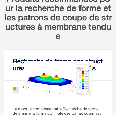
ur la recherche de forme et
EN SAVOIR PLUS
les patrons de coupe de str
uctures à membrane tendu
e
Recherche de forme des struct
ures à câbles et membranes
Recherche de forme pour RFEM 6
Module
complémentaire
Outil de zone géographique
Le service en ligne Dlubal fournit des cartes de
zones pour la détermination rapide des charges de
Le module complémentaire Recherche de forme
détermine la forme optimale des barres soumises
neige, des vitesses de vent et des données