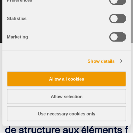
Preferences
client
client
Statistics
Marketing
© Guido Kranz
Show details
Anciennes versions
Allow all cookies
Allow selection
Use necessary cookies only
RFEM 5 | Logiciel de calcul
de structure aux éléments f