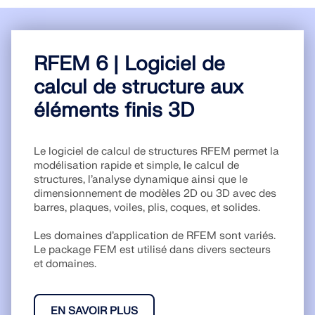
Rejoignez un leader mondial des logiciels
d'ingénierie et faites passer votre carrière à un
RWIND 3
CONTACTER LE SUPPORT
niveau supérieur.
OBTENIR DE L’ASSISTANCE
OBTENIR UNE VERSION GRATUITE
RFEM 6 | Logiciel de
Logiciel CFD pour souffleries numériques
DÉCOUVRIR LES OFFRES D’EMPLOI
calcul de structure aux
En savoir plus
éléments finis 3D
Le logiciel de calcul de structures RFEM permet la
modélisation rapide et simple, le calcul de
API Dlubal
structures, l’analyse dynamique ainsi que le
dimensionnement de modèles 2D ou 3D avec des
barres, plaques, voiles, plis, coques, et solides.
Votre porte vers la modélisation paramétrique et
l’automatisation
Les domaines d’application de RFEM sont variés.
Le package FEM est utilisé dans divers secteurs
et domaines.
Découvrir l’API
EN SAVOIR PLUS