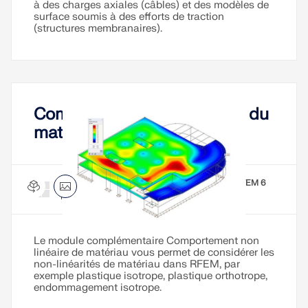
à des charges axiales (câbles) et des modèles de
sismiques.
surface soumis à des efforts de traction
(structures membranaires).
ZONES DE CHARGE
Comportement non linéaire du
matériau
Comportement non linéaire du matériau pour RFEM 6
Module complémentaire
Le module complémentaire Comportement non
Versions précédentes
linéaire de matériau vous permet de considérer les
non-linéarités de matériau dans RFEM, par
exemple plastique isotrope, plastique orthotrope,
endommagement isotrope.