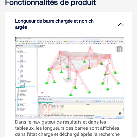
Fonctionnalités de produit
critique de flambement. D’où proviennent ces
anciennes formules calculées il y a plus de 200
ans et qui constituent la base des trois concepts
de calcul des structures acier ?
Longueur de barre chargée et non ch
argée
Lire la suite
Dans le navigateur de résultats et dans les
tableaux, les longueurs des barres sont affichées
dans l’état chargé et déchargé après la recherche