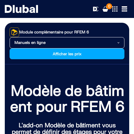
0
Module complémentaire pour RFEM 6
Manuels en ligne
Solutions
Afficher les prix
Produits
Secteurs d’activités
Support technique
Champs d'application
Modèle de bâtim
RFEM 6
Le seul logiciel MEF pour tous v
Actualités
Normes
Support technique
ent pour RFEM 6
En savoir plus
Ressources
Services en ligne
Formations
Nouveautés
L'add-on Modèle de bâtiment vous
Modules complémentaires
Formation
Service
Formations
Télécharger la version complète
permet de définir des étages pour votre