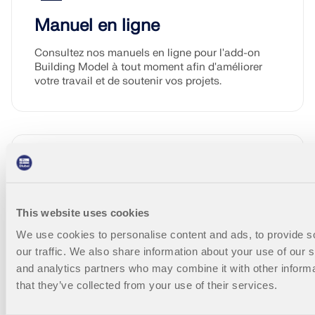
Manuel en ligne
Consultez nos manuels en ligne pour l'add-on
Building Model à tout moment afin d'améliorer
votre travail et de soutenir vos projets.
Vidéo
This website uses cookies
We use cookies to personalise content and ads, to provide s
Explorez des vidéos essentielles axées sur l'add-
our traffic. We also share information about your use of our s
on Building Model. Ces tutoriels vous guident à
travers des flux de travail pratiques et vous aident
and analytics partners who may combine it with other informa
à maîtriser rapidement les fonctionnalités clés.
that they’ve collected from your use of their services.