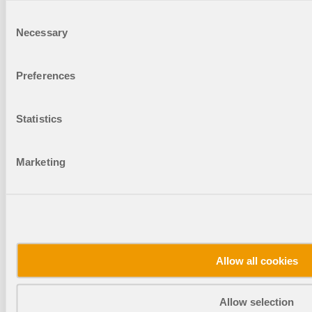
Consent
Necessary
Selection
Preferences
Webinaires
Statistics
Apprenez les meilleures pratiques pour l'analyse
de la stabilité complexe et découvrez des conseils
avancés pour optimiser la conception de vos
Marketing
bâtiments.
Allow all cookies
Boutique en ligne
Allow selection