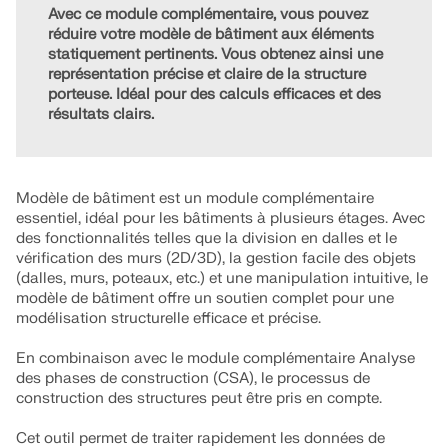
Avec ce module complémentaire, vous pouvez
Abonnements & prix
réduire votre modèle de bâtiment aux éléments
statiquement pertinents. Vous obtenez ainsi une
Exemples
représentation précise et claire de la structure
porteuse. Idéal pour des calculs efficaces et des
résultats clairs.
Analyse aux éléments finis pour les assemb
Concevez et analysez des connexions en acier en utilisa
Modèle de bâtiment est un module complémentaire
EN 1993‑1‑8 et AISC 360, entièrement intégré dans RFEM 6 p
essentiel, idéal pour les bâtiments à plusieurs étages. Avec
plus rapides et plus précis.
des fonctionnalités telles que la division en dalles et le
vérification des murs (2D/3D), la gestion facile des objets
(dalles, murs, poteaux, etc.) et une manipulation intuitive, le
EN SAVOIR PLUS
modèle de bâtiment offre un soutien complet pour une
modélisation structurelle efficace et précise.
En combinaison avec le module complémentaire Analyse
des phases de construction (CSA), le processus de
construction des structures peut être pris en compte.
Cet outil permet de traiter rapidement les données de