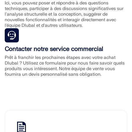
Ici, vous pouvez poser et répondre à des questions
conduire à une instabilité numérique. Pour une
techniques, participer à des discussions significatives sur
modélisation précise en bois massif, il est préférable
l'analyse structurelle et la conception, suggérer de
d'omettre le diaphragme et de modéliser le système
nouvelles fonctionnalités et interagir directement avec
de plancher entièrement en 3D.
l'équipe Dlubal et d'autres utilisateurs.
En savoir plus :
FAQ | Meilleures pratiques pour les déverrouillages
de lignes en bois massif, les articulations linéiques et
Contacter notre service commercial
les diaphragmes dans RFEM 6
Prêt à franchir les prochaines étapes avec votre achat
Dlubal ? Utilisez ce formulaire pour nous faire savoir quels
produits vous intéressent. Notre équipe de vente vous
fournira un devis personnalisé sans obligation.