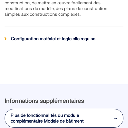
construction, de mettre en œuvre facilement des
modifications de modèle, des plans de construction
simples aux constructions complexes.
Configuration matériel et logicielle requise
Outil de zone géographique
Informations supplémentaires
Le service en ligne Dlubal fournit des cartes de zones pou
charges de neige, des vitesses de vent et des données sis
Plus de fonctionnalités du module
complémentaire Modèle de bâtiment
ZONES DE CHARGE