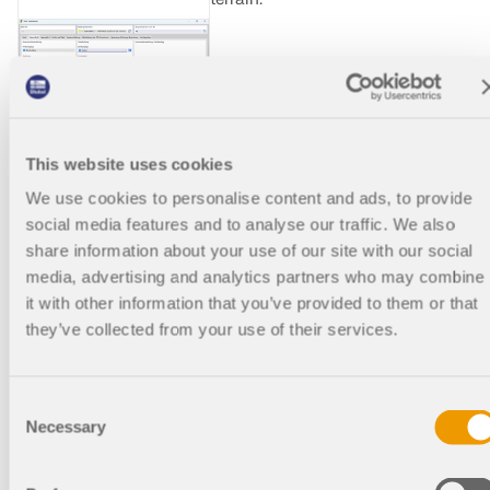
003192
Général
Torons pour RFEM 6
This website uses cookies
Construction en béton
précontraint
We use cookies to personalise content and ads, to provide
social media features and to analyse our traffic. We also
Types de barre «
share information about your use of our site with our social
Toron » et « Barre
media, advertising and analytics partners who may combine
d’armatures »
it with other information that you’ve provided to them or that
avec
they’ve collected from your use of their services.
comportement
non linéaire du
Consent
matériau
Necessary
Selection
Des modèles de matériau
non-linéaires tels que