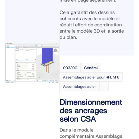
mise en page séparément.
tout moment, n'importe où.
études.
Rejoignez un leader mondial des logiciels d'ingénierie et
RWIND 3
faites passer votre carrière à un niveau supérieur.
Cela garantit des dessins
OBTENIR DE L’ASSISTANCE
CONTACTER LE SUPPORT
cohérents avec le modèle et
OBTENIR UNE VERSION GRATUITE
réduit l'effort de coordination
DÉCOUVRIR LES OFFRES D’EMPLOI
Logiciel CFD pour souffleries numériques
entre le modèle 3D et la sortie
du plan.
En savoir plus
003200
Général
Assemblages acier pour RFEM 6
API Dlubal
Assemblages acier
Votre porte vers la modélisation paramétrique et
Dimensionnement
l’automatisation
des ancrages
selon CSA
Découvrir l’API
Dans le module
complémentaire Assemblage