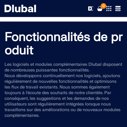
0
Fonctionnalités de pr
Solutions
oduit
Produits
Secteurs d’activités
Les logiciels et modules complémentaires Dlubal disposent
de nombreuses puissantes fonctionnalités.
Support technique
Champs d'application
Nous développons continuellement nos logiciels, ajoutons
RFEM 6
régulièrement de nouvelles fonctionnalités et optimisons
les flux de travail existants. Nous sommes également
Actualités
Normes
Support technique
toujours à l'écoute des souhaits de notre clientèle. Par
Le seul logiciel MEF pour tous vos projets
conséquent, les suggestions et les demandes de nos
utilisateurs sont régulièrement intégrées lorsque nous
Ressources
Services en ligne
Formations
Nouveautés
travaillons sur des améliorations ou de nouveaux modules
En savoir plus
complémentaires.
Formation
Service
Formations
Télécharger la version complète