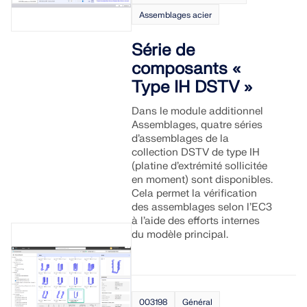
EN SAVOIR PLUS
Assemblages acier
Série de
composants «
Type IH DSTV »
Dans le module additionnel
Assemblages, quatre séries
d’assemblages de la
collection DSTV de type IH
(platine d’extrémité sollicitée
en moment) sont disponibles.
Cela permet la vérification
des assemblages selon l’EC3
à l’aide des efforts internes
du modèle principal.
Outil de zone géographique
Le service en ligne Dlubal fournit des cartes de zones
pour la détermination rapide des charges de neige, des
vitesses de vent et des données sismiques.
003198
Général