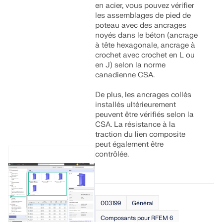
Documentation API
en acier, vous pouvez vérifier
les assemblages de pied de
Index
poteau avec des ancrages
noyés dans le béton (ancrage
Premiers pas
à tête hexagonale, ancrage à
Applications
crochet avec crochet en L ou
en J) selon la norme
Objets de modèle
canadienne CSA.
Abonnements & prix
De plus, les ancrages collés
Exemples
installés ultérieurement
peuvent être vérifiés selon la
CSA. La résistance à la
traction du lien composite
peut également être
Analyse aux éléments finis pour les
contrôlée.
assemblages en acier
Concevez et analysez des connexions en acier en
utilisant le CBFEM, conforme aux normes EN 1993‑1‑8 et
AISC 360, entièrement intégré dans RFEM 6 pour des
003199
Général
flux de travail structurels plus rapides et plus précis.
Composants pour RFEM 6