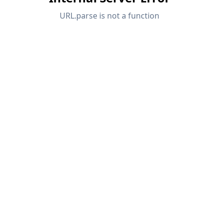
API Documentation
Indice
Introduzione
Applicazioni
Oggetti del modello
Abbonamenti e prezzi
Esempi
FEM per collegamenti in acciaio
Progetta e analizza giunti in acciaio utilizzando
CBFEM, conforme a EN 1993‑1‑8 e AISC 360,
completamente integrato in RFEM 6 per flussi di
lavoro strutturali più veloci e precisi.