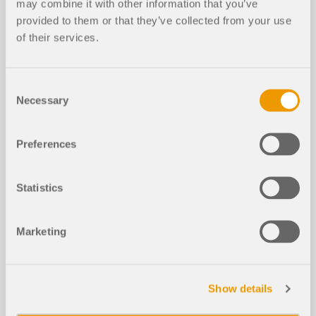
may combine it with other information that you’ve
Questo articolo descrive e spiega l'influenza della
provided to them or that they’ve collected from your use
rigidezza flessionale delle funi sulle loro forze
of their services.
interne. Questo articolo fornisce anche
suggerimenti su come ridurre questa influenza.
Consent
Leggi di più
Necessary
Selection
Preferences
Linee guida per la stabilità secondo
CSA S16:19 e ruolo dell'Appendice O.
2 nella progettazione strutturale
Statistics
Marketing
Calcolo delle pareti di pannelli di leg
no | 2. Rigidezza e scorrimento di un
a parete
Show details