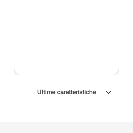
SCOPRI DI PIÙ
Ultime caratteristiche
Geo-Zone Tool
Il servizio online Dlubal fornisce mappe delle zone
per la rapida determinazione dei carichi da neve,
delle velocità del vento e dei dati sismici.