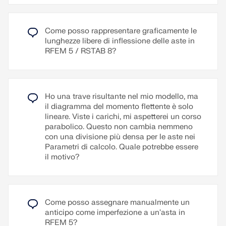
RTF. La numerazione delle pagine è altrettanto
configurabile, in modo che, ad esempio, possano
essere utilizzati prefissi. Inoltre, il protocollo può
Come posso rappresentare graficamente le
essere esportato in un file RTF o PDF così come in
lunghezze libere di inflessione delle aste in
VCmaster.
RFEM 5 / RSTAB 8?
Leggi di più
Ho una trave risultante nel mio modello, ma
il diagramma del momento flettente è solo
lineare. Viste i carichi, mi aspetterei un corso
parabolico. Questo non cambia nemmeno
con una divisione più densa per le aste nei
Parametri di calcolo. Quale potrebbe essere
il motivo?
Come posso assegnare manualmente un
anticipo come imperfezione a un'asta in
RFEM 5?