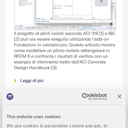
Il progetto di plinti isolati secondo ACI 318 [1] e IBC
[2] può ora essere eseguito utilizzando l'add-on
Fondazioni in calcestruzzo. Questo articolo mostra
come modellare un plinto isolato rettangolare in
RFEM 6 e confronta i risultati di verifica con un
esempio di riferimento tratto dall'ACI Concrete
Design Handbook [3].
Leggi di più
Effetto delle Strutture Circostanti sul
la Risposta Aerodinamica delle Stru
NUOVO
This website uses cookies
tture a Membrana Tensili
We use cookies to personalise content and ads, to