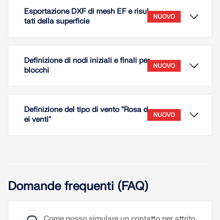
Esportazione DXF di mesh EF e risul
NUOVO
tati della superficie
Definizione di nodi iniziali e finali per
NUOVO
blocchi
Definizione del tipo di vento "Rosa d
NUOVO
ei venti"
Per l'importazione e l'esportazione DXF viene
Domande frequenti (FAQ)
utilizzata la gRPC API. Nell'esportazione sono
supportate, tra le altre, le seguenti opzioni:
Mesh EF (opzionalmente come 3DFace)
Forma deformata (opzionalmente come
Come posso simulare un contatto per attrito