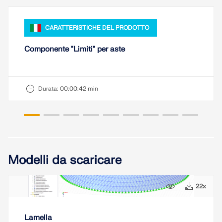
SCOPRI DI PIÙ
CARATTERISTICHE DEL PRODOTTO
Componente "Limiti" per aste
Durata:
00:00:42 min
Modelli da scaricare
Geo-Zone Tool
Il servizio online Dlubal fornisce mappe delle zone
9x
22x
per la rapida determinazione dei carichi da neve,
delle velocità del vento e dei dati sismici.
Lamella