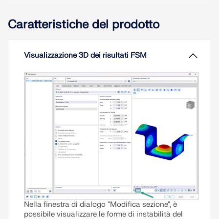
instabilità impedita è costituito da un'anima in
acciaio (ad esempio una piastra piana o una
Caratteristiche del prodotto
sezione a croce) circondata da un involucro
riempito di calcestruzzo, tipicamente un profilo
cavo quadrato o tondo. Inoltre, la verifica secondo
AISC 341-22 [1] può essere eseguita nell'add-on
Visualizzazione 3D dei risultati FSM
Verifica Acciaio.
Leggi di più
Nella finestra di dialogo "Modifica sezione", è
possibile visualizzare le forme di instabilità del