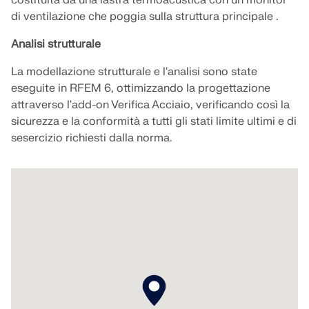
costituita da una lastra termoacustica con un monitor
Unisciti a un leader globale nel software di
RICEVI ASSISTENZA
ingegneria e porta la tua carriera a nuovi livelli.
di ventilazione che poggia sulla struttura principale .
COLLEGARSI CON L'ASSISTENZA
OTTIENI LICENZA GRATUITA
RWIND 3
Analisi strutturale
SCOPRI LE POSIZIONI APERTE
La modellazione strutturale e l'analisi sono state
Software CFD per la galleria del vento digitale
eseguite in RFEM 6, ottimizzando la progettazione
attraverso l'add-on Verifica Acciaio, verificando così la
Per maggiori informazioni
sicurezza e la conformità a tutti gli stati limite ultimi e di
sesercizio richiesti dalla norma.
API Dlubal
La vostra porta verso la modellazione parametrica e
l'automazione
Scopri l'API