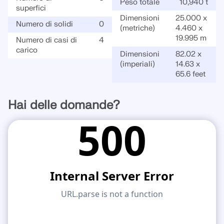
Peso totale
10,940 t
superfici
Dimensioni
25.000 x
Numero di solidi
0
(metriche)
4.460 x
19.995 m
Numero di casi di
4
carico
Dimensioni
82.02 x
(imperiali)
14.63 x
65.6 feet
Hai delle domande?