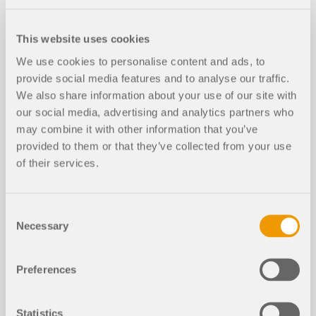
This website uses cookies
GENERALE
We use cookies to personalise content and ads, to
provide social media features and to analyse our traffic.
RFEM 6 per studenti | Introduzione alla verifica
We also share information about your use of our site with
acciaio | 20 maggio 2026
our social media, advertising and analytics partners who
may combine it with other information that you’ve
Durata:
00:00:00 min
provided to them or that they’ve collected from your use
of their services.
Consent
Necessary
Selection
Modelli da scaricare
Preferences
987x
Statistics