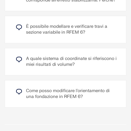
corrisponde all'effetto stabilizzante. Perché?
Leggi di più
Verifica dei rapporti di snellezza di pilastri e
Leggi di più
controventi
Leggi di più
È possibile modellare e verificare travi a
sezione variabile in RFEM 6?
A quale sistema di coordinate si riferiscono i
miei risultati di volume?
Come posso modificare l'orientamento di
una fondazione in RFEM 6?