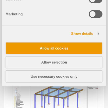
Pergola in metallo
Marketing
Show details
Articoli tecnici della Knowledge Base
Allow all cookies
Ottimizzazione della sezione nello st
Allow selection
NUOVO
ato limite di esercizio
Use necessary cookies only