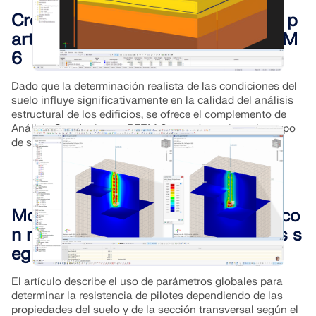
Creación de un cuerpo del suelo a p
artir de muestras de suelo en RFEM
6
Dado que la determinación realista de las condiciones del
suelo influye significativamente en la calidad del análisis
estructural de los edificios, se ofrece el complemento de
Análisis Geotécnico en RFEM 6 para determinar el cuerpo
de suelo a ser analizado.
Modelado de pilotes paramétrico co
n resistencias de pilotes empíricas s
egún Tschuchnigg
El artículo describe el uso de parámetros globales para
determinar la resistencia de pilotes dependiendo de las
propiedades del suelo y de la sección transversal según el