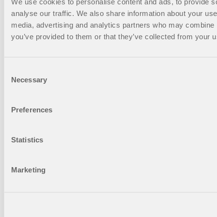
We use cookies to personalise content and ads, to provide s
través de flujos de trabajo prácticos y te ayudan a
dominar rápidamente las funciones clave.
analyse our traffic. We also share information about your use 
media, advertising and analytics partners who may combine it
you’ve provided to them or that they’ve collected from your us
Consent
Necessary
Selection
Seminarios web
Preferences
Accede a nuestros seminarios web grabados
sobre análisis geotécnico en cualquier momento.
Statistics
Mira las sesiones cuando quieras profundizar tus
conocimientos.
Marketing