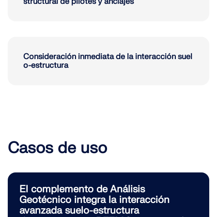
structural de pilotes y anclajes
Consideración inmediata de la interacción suel
o-estructura
Casos de uso
Herramienta de Zona Geográfica
El servicio en línea de Dlubal proporciona mapas de zona
de cargas de nieve, velocidades del viento y datos sísmico
El complemento de Análisis
Geotécnico integra la interacción
avanzada suelo-estructura
ZONAS DE CARGA