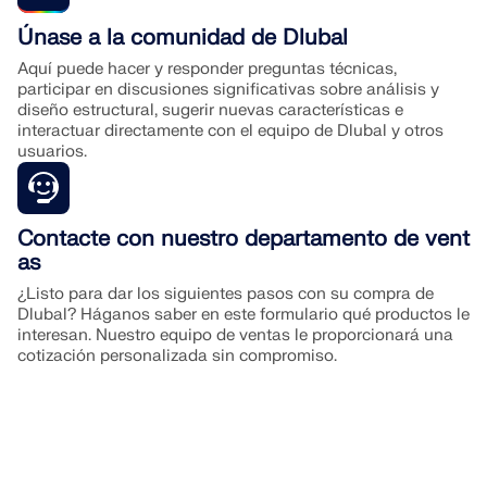
modelización avanzada de los efectos de
cuenta de manera relativamente fácil como cargas
Comportamiento Complejo del Suelo:
Aplica
endurecimiento del suelo bajo cargas variables.
Descarga de la versión de prueba completa de 90
sólidas.
Únase a la comunidad de Dlubal
modelos de material de suelo realistas y no
días
lineales (como Mohr-Coulomb) para predecir con
Aquí puede hacer y responder preguntas técnicas,
Hoek-Brown:
Diseñado específicamente para
Puede encontrar más información aquí:
precisión el asentamiento y las reacciones del
participar en discusiones significativas sobre análisis y
capturar el comportamiento plástico complejo de
Sección de preguntas frecuentes
suelo bajo cargas variables.
diseño estructural, sugerir nuevas características e
las masas rocosas.
interactuar directamente con el equipo de Dlubal y otros
usuarios.
Contacte con nuestro departamento de vent
as
¿Listo para dar los siguientes pasos con su compra de
Dlubal? Háganos saber en este formulario qué productos le
interesan. Nuestro equipo de ventas le proporcionará una
cotización personalizada sin compromiso.