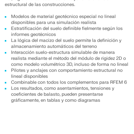
RWIND 3
Obtén ayuda experta siempre que la necesites. Disfruta de 
Miles de estudiantes en todo el mundo ya se benefician del
estructural de las construcciones.
soporte por correo electrónico, webinars en vivo y servici
de acceso gratuito, formación y soporte experto durante tu
Conozca a los expertos
Software de CFD para túneles d
Contrato de Servicio Pro.
Modelos de material geotécnico especial no lineal
Nuestros ingenieros dedicados están aquí para ayudarte c
disponibles para una simulación realista
OBTENER LICENCIA GRATUITA
Más información
los desafíos técnicos, en cualquier momento y lugar.
Encuentra el trabajo de tus sueños
Estratificación del suelo definible fielmente según los
OBTENER SOPORTE
informes geotécnicos
Únete a un líder mundial en software de ingeniería y lleva 
La lógica del macizo del suelo permite la definición y
CONECTAR CON EL SOPORTE TÉCNICO
almacenamiento automáticos del terreno
Interacción suelo-estructura simulable de manera
EXPLORE LAS VACANTES DISPONIBLES
Dlubal API
realista mediante el método del módulo de rigidez 2D o
como modelo volumétrico 3D, incluso de forma no lineal
Su puerta al modelado param
Pilotes y anclajes con comportamiento estructural no
lineal disponibles
Explorar API
Combinable con todos los complementos para RFEM 6
Los resultados, como asentamientos, tensiones y
coeficientes de balasto, pueden presentarse
gráficamente, en tablas y como diagramas
Documentación de API
Índice
Primeros pasos
Aplicaciones