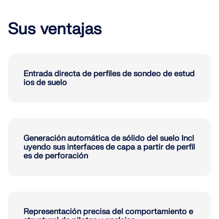
Objetos del modelo
Sus ventajas
Suscripciones y precios
Ejemplos
Entrada directa de perfiles de sondeo de estud
ios de suelo
AEF para conexiones de acero
Diseñe y analice las conexiones de acero utilizando CBFE
AISC 360, totalmente integrado en RFEM 6 para flujos de 
rápidos y precisos.
Generación automática de sólido del suelo Incl
uyendo sus interfaces de capa a partir de perfil
es de perforación
SABER MÁS
Representación precisa del comportamiento e