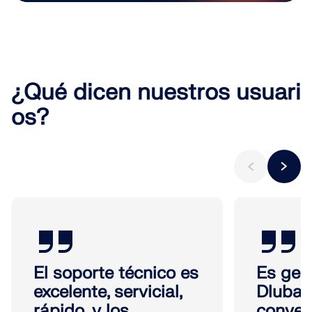
¿Qué dicen nuestros usuari
os?
El soporte técnico es
Es gen
excelente, servicial,
Dlubal
rápido, y los
conver