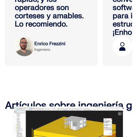
operadores son
softwa
corteses y amables.
para i
Lo recomiendo.
estruct
¡Enhor
Enrico Frezzini
Pe
Ingeniero
PR
Artículos sobre ingeniería g
eotécnica