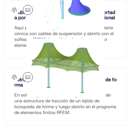
Cubierta cónica asimétrica inclinada soportad
a por cables y mástil de celosía tridimensional
Aquí puede descargar el modelo de una cubierta
cónica con cables de suspensión y abrirlo con el
software RFEM de análisis de estructuras por
elementos finitos.
Estructura tensada de tela con búsqueda de fo
rma
En esta página, puede descargar un modelo de
una estructura de tracción de un tejido de
búsqueda de forma y luego abrirlo en el programa
de elementos finitos RFEM.