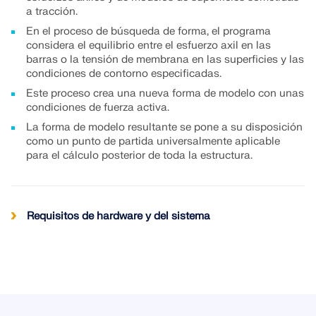
a tracción.
Documentación de API
En el proceso de búsqueda de forma, el programa
Índice
considera el equilibrio entre el esfuerzo axil en las
barras o la tensión de membrana en las superficies y las
Primeros pasos
condiciones de contorno especificadas.
Aplicaciones
Este proceso crea una nueva forma de modelo con unas
condiciones de fuerza activa.
Objetos del modelo
La forma de modelo resultante se pone a su disposición
Suscripciones y precios
como un punto de partida universalmente aplicable
Ejemplos
para el cálculo posterior de toda la estructura.
Requisitos de hardware y del sistema
AEF para conexiones de acero
Diseñe y analice las conexiones de acero utilizando
CBFEM, conforme a EN 1993‑1‑8 y AISC 360,
totalmente integrado en RFEM 6 para flujos de
trabajo estructurales más rápidos y precisos.