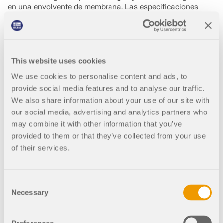
en una envolvente de membrana. Las especificaciones
geométricas y basadas en fuerzas para la búsqueda de
formas de componentes de barra, así como el pretensado
isotrópico y ortotrópico de superficies, ofrecen múltiples
posibilidades de diseño.
This website uses cookies
We use cookies to personalise content and ads, to
MÁS FUNCIONES
provide social media features and to analyse our traffic.
We also share information about your use of our site with
our social media, advertising and analytics partners who
may combine it with other information that you’ve
provided to them or that they’ve collected from your use
of their services.
Búsqueda de forma para e
Consent
Necessary
Selection
structuras neumáticas