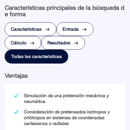
SABER MÁS
Características principales de la búsqueda d
e forma
Características
Entrada
Cálculo
Resultados
Todas las características
Ventajas
Simulación de una pretensión mecánica y
Herramienta de Zona Geográfica
neumática
El servicio en línea de Dlubal proporciona mapas de
Consideración de pretensados isótropos y
zonas para la determinación rápida de cargas de
ortótropos en sistemas de coordenadas
nieve, velocidades del viento y datos sísmicos.
cartesianos o radiales