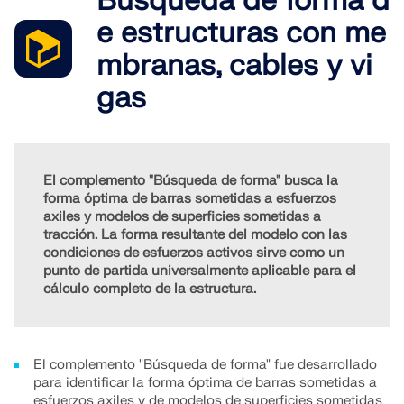
Búsqueda de forma d
Únete a un líder mundial en software de ingeniería y
OBTENER SOPORTE
lleva tu carrera a nuevos niveles.
e estructuras con me
OBTENER LICENCIA GRATUITA
CONECTAR CON EL SOPORTE TÉCNICO
mbranas, cables y vi
RWIND 3
EXPLORE LAS VACANTES DISPONIBLES
gas
Software de CFD para túneles de viento digital
Más información
El complemento "Búsqueda de forma" busca la
forma óptima de barras sometidas a esfuerzos
axiles y modelos de superficies sometidas a
tracción. La forma resultante del modelo con las
condiciones de esfuerzos activos sirve como un
Dlubal API
punto de partida universalmente aplicable para el
cálculo completo de la estructura.
Su puerta al modelado paramétrico y la automatización
Explorar API
El complemento "Búsqueda de forma" fue desarrollado
para identificar la forma óptima de barras sometidas a
esfuerzos axiles y de modelos de superficies sometidas