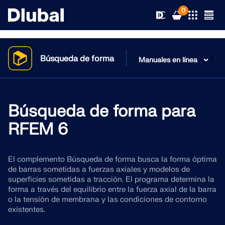
0
}
Búsqueda de forma
Manuales en línea
Soluciones
Productos
Búsqueda de forma para
Sectores
RFEM 6
Soporte
Áreas de aplicación
RFEM 6
El complemento Búsqueda de forma busca la forma óptima
Novedades
Normas
Soporte
de barras sometidas a fuerzas axiales y modelos de
El único software de análisis por elementos finitos que
superficies sometidas a tracción. El programa determina la
necesita para sus proyectos
Recursos
forma a través del equilibrio entre la fuerza axial de la barra
Servicios en línea
Formación
Novedades
o la tensión de membrana y las condiciones de contorno
Más información
existentes.
Formación
Servicio
Formación
Descargar versión completa