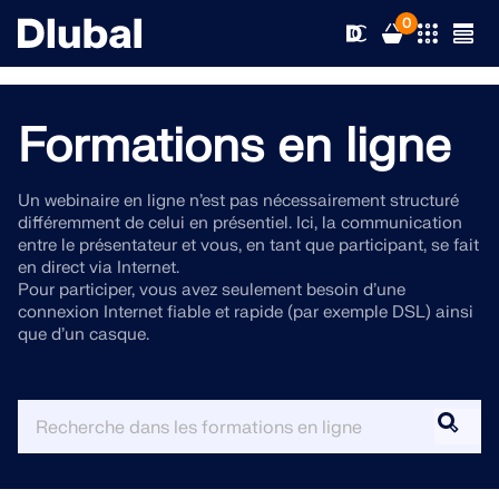
0
Formations en ligne
Solutions
Un webinaire en ligne n’est pas nécessairement structuré
différemment de celui en présentiel. Ici, la communication
Produits
Secteurs d’activités
entre le présentateur et vous, en tant que participant, se fait
en direct via Internet.
Pour participer, vous avez seulement besoin d’une
Support technique
Champs d'application
connexion Internet fiable et rapide (par exemple DSL) ainsi
RFEM 6
que d’un casque.
Actualités
Normes
Support technique
Le seul logiciel MEF pour tous vos projets
Ressources
Services en ligne
Formations
Nouveautés
En savoir plus
Formation
Service
Formations
Télécharger la version complète