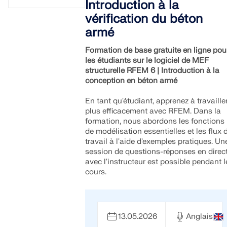
tout moment, n'importe où.
Introduction à la
études.
Rejoignez un leader mondial des logiciels d'ingénierie et
vérification du béton
RWIND 3
faites passer votre carrière à un niveau supérieur.
OBTENIR DE L’ASSISTANCE
CONTACTER LE SUPPORT
armé
OBTENIR UNE VERSION GRATUITE
DÉCOUVRIR LES OFFRES D’EMPLOI
Logiciel CFD pour souffleries numériques
Formation de base gratuite en ligne pou
les étudiants sur le logiciel de MEF
structurelle RFEM 6 | Introduction à la
En savoir plus
conception en béton armé
En tant qu'étudiant, apprenez à travaille
plus efficacement avec RFEM. Dans la
formation, nous abordons les fonctions
API Dlubal
de modélisation essentielles et les flux 
travail à l'aide d'exemples pratiques. Un
session de questions-réponses en direc
Votre porte vers la modélisation paramétrique et
avec l'instructeur est possible pendant l
l’automatisation
cours.
Découvrir l’API
13.05.2026
Anglais