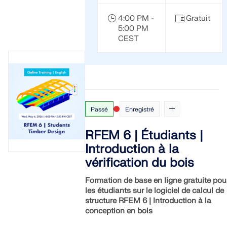
Documentation API
4:00 PM -
Gratuit
Index
5:00 PM
Premiers pas
CEST
Applications
Objets de modèle
Abonnements & prix
Exemples
Passé
Enregistré
RFEM 6 | Étudiants |
Introduction à la
Analyse aux éléments finis pour les
vérification du bois
assemblages en acier
Concevez et analysez des connexions en acier en
Formation de base en ligne gratuite pou
utilisant le CBFEM, conforme aux normes EN 1993‑1‑8 et
les étudiants sur le logiciel de calcul de
AISC 360, entièrement intégré dans RFEM 6 pour des
structure RFEM 6 | Introduction à la
flux de travail structurels plus rapides et plus précis.
conception en bois