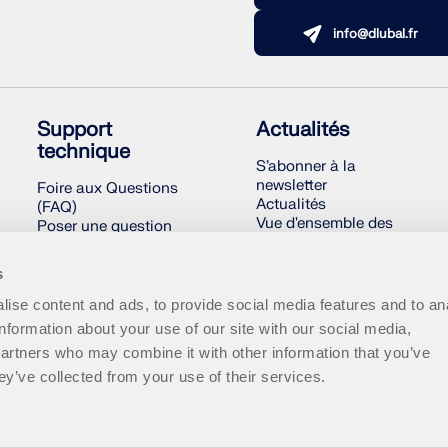
info@dlubal.fr
Support
Actualités
technique
S’abonner à la
newsletter
Foire aux Questions
Actualités
(FAQ)
Vue d'ensemble des
Poser une question
événements Dlubal
Carte des charges de
Formations en ligne
neige, des vitesses de
s
vent et des charges
sismiques
ise content and ads, to provide social media features and to an
Contacter notre
information about your use of our site with our social media,
équipe commerciale
partners who may combine it with other information that you’ve
ey’ve collected from your use of their services.