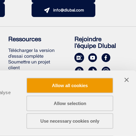
info@dlubal.com
Ressources
Rejoindre
l'équipe Dlubal
Télécharger la version
d’essai complète
Soumettre un projet
client
Projets clients
Manuels en ligne
Allow all cookies
alyse
Allow selection
Use necessary cookies only
Mentions légales
À propos
Plan du site
Français