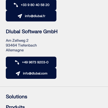
sismiques.
+33 9 80 40 58 20
ZONES DE CHARGE
info@dlubal.fr
Dlubal Software GmbH
Am Zellweg 2
93464 Tiefenbach
Allemagne
+49 9673 9203-0
info@dlubal.com
Versions précédentes
Solutions
Structures en béton armé
Produits