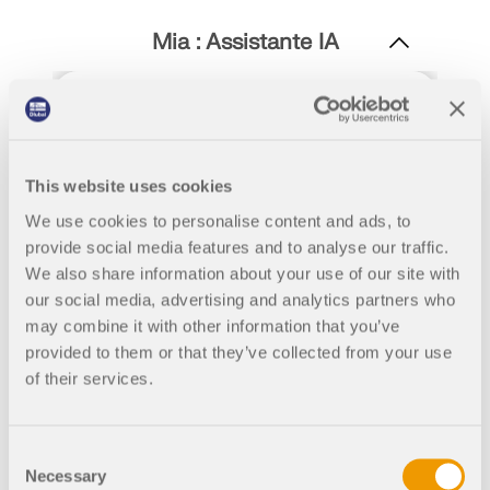
Rejoignez un leader mondial des logiciels
d'ingénierie et faites passer votre carrière à un
RWIND 3
Mia : Assistante IA
CONTACTER LE SUPPORT
niveau supérieur.
OBTENIR DE L’ASSISTANCE
OBTENIR UNE VERSION GRATUITE
Logiciel CFD pour souffleries numériques
DÉCOUVRIR LES OFFRES D’EMPLOI
En savoir plus
This website uses cookies
We use cookies to personalise content and ads, to
provide social media features and to analyse our traffic.
We also share information about your use of our site with
API Dlubal
our social media, advertising and analytics partners who
may combine it with other information that you’ve
Votre porte vers la modélisation paramétrique et
provided to them or that they’ve collected from your use
l’automatisation
of their services.
Découvrir l’API
Consent
Necessary
Selection