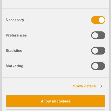
Cet article technique a pour objectif de vous
Consent
apprendre comment fonctionne l’optimisation des
Necessary
sections à l’état limite de service dans RFEM 6 et
Selection
RSTAB 9 dans les modules complémentaires.
Preferences
Lire la suite
Statistics
Appui de calcul pour la vérification d
u bois - ELS, compression perpendic
Marketing
NOUVEAU
ulairement au fil et réduction de l’eff
ort tranchant
Show details
Travailler avec des calques
NOUVEAU
Allow all cookies