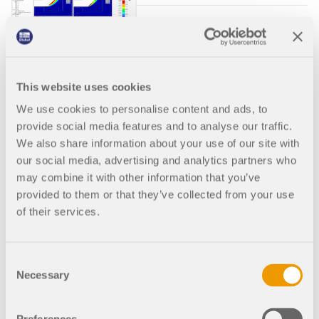
002030
Général
RFEM 6
This website uses cookies
Vérification de la
stabilité d’une
We use cookies to personalise content and ads, to
pente uniforme
provide social media features and to analyse our traffic.
We also share information about your use of our site with
par réduction de
our social media, advertising and analytics partners who
la résistance au
may combine it with other information that you’ve
cisaillement
provided to them or that they’ve collected from your use
of their services.
Cet article montre la
détermination du facteur de
sécurité à l’aide de l’analyse
de stabilité non linéaire par
Consent
réduction des paramètres de
Necessary
Selection
résistance au cisaillement
appliquée sur l’exemple d’une
pente uniforme avec un