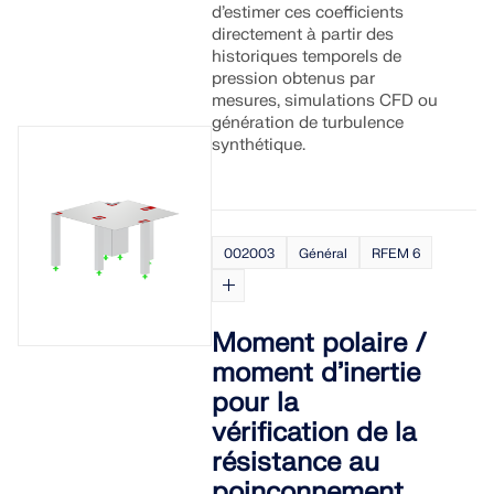
Documentation API
d’estimer ces coefficients
directement à partir des
Index
historiques temporels de
pression obtenus par
Premiers pas
mesures, simulations CFD ou
Applications
génération de turbulence
synthétique.
Objets de modèle
Abonnements & prix
Exemples
002003
Général
RFEM 6
Analyse aux éléments finis pour les
Moment polaire /
assemblages en acier
moment d’inertie
Concevez et analysez des connexions en acier en
pour la
utilisant le CBFEM, conforme aux normes EN
vérification de la
1993‑1‑8 et AISC 360, entièrement intégré dans
résistance au
RFEM 6 pour des flux de travail structurels plus
rapides et plus précis.
poinçonnement