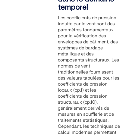
Rejoignez un leader mondial des logiciels
temporel
d'ingénierie et faites passer votre carrière à un
RWIND 3
CONTACTER LE SUPPORT
niveau supérieur.
OBTENIR DE L’ASSISTANCE
OBTENIR UNE VERSION GRATUITE
Les coefficients de pression
induite par le vent sont des
Logiciel CFD pour souffleries numériques
DÉCOUVRIR LES OFFRES D’EMPLOI
paramètres fondamentaux
pour la vérification des
enveloppes de bâtiment, des
En savoir plus
systèmes de bardage
métallique et des
composants structuraux. Les
normes de vent
traditionnelles fournissent
API Dlubal
des valeurs tabulées pour les
coefficients de pression
locaux (cp,1) et les
Votre porte vers la modélisation paramétrique et
coefficients de pression
l’automatisation
structuraux (cp,10),
généralement dérivés de
mesures en soufflerie et de
Découvrir l’API
traitements statistiques.
Cependant, les techniques de
calcul modernes permettent