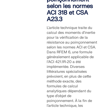
selon les normes
EN SAVOIR PLUS
ACI 318 et CSA
A23.3
L’article technique traite du
calcul des moments d’inertie
pour la vérification de la
résistance au poinçonnement
selon les normes ACI et CSA.
Dans RFEM 6, une formule
généralement applicable de
l’ACI 421.1R-20 a été
implémentée. Diverses
littératures spécialisées
prévoient, en plus de cette
méthode exacte, des
formules de calcul
Outil de zone géographique
analytiques dépendant du
type d’objet de
Le service en ligne Dlubal fournit des cartes de
poinçonnement. À la fin de
zones pour la détermination rapide des charges de
l’article technique, les
neige, des vitesses de vent et des données