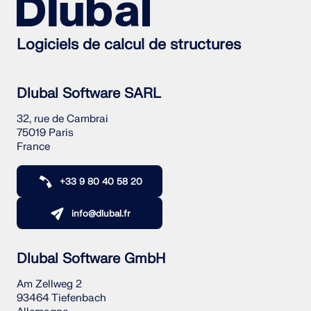
sismiques.
Logiciels de calcul de structures
ZONES DE CHARGE
Dlubal Software SARL
32, rue de Cambrai
75019 Paris
France
+33 9 80 40 58 20
info@dlubal.fr
Versions précédentes
Dlubal Software GmbH
Am Zellweg 2
93464 Tiefenbach