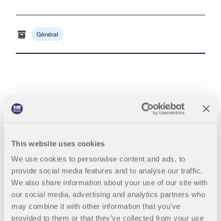
Rejoignez un leader mondial des logiciels
d'ingénierie et faites passer votre carrière à un
RWIND 3
CONTACTER LE SUPPORT
niveau supérieur.
OBTENIR DE L’ASSISTANCE
OBTENIR UNE VERSION GRATUITE
Général
Logiciel CFD pour souffleries numériques
DÉCOUVRIR LES OFFRES D’EMPLOI
En savoir plus
API Dlubal
Mia : Assistante IA
This website uses cookies
Votre porte vers la modélisation paramétrique et
We use cookies to personalise content and ads, to
l’automatisation
provide social media features and to analyse our traffic.
We also share information about your use of our site with
Découvrir l’API
our social media, advertising and analytics partners who
may combine it with other information that you’ve
provided to them or that they’ve collected from your use