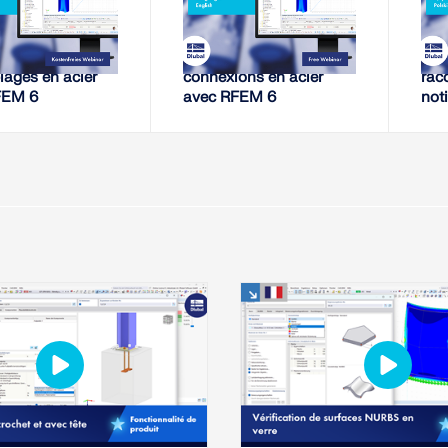
EBINAIRE,
WEBINAIRE,
de rigidité des
Analyse de rigidité des
Con
ages en acier
connexions en acier
rac
FEM 6
avec RFEM 6
not
mon