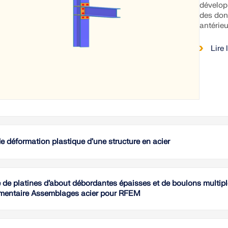
dévelop
des don
antérieu
Lire 
de déformation plastique d’une structure en acier
L'articl
l’EN 19
 de platines d’about débordantes épaisses et de boulons multip
l’analys
mentaire Assemblages acier pour RFEM
gains d
d’instab
en S235
Cette é
résistan
telles 