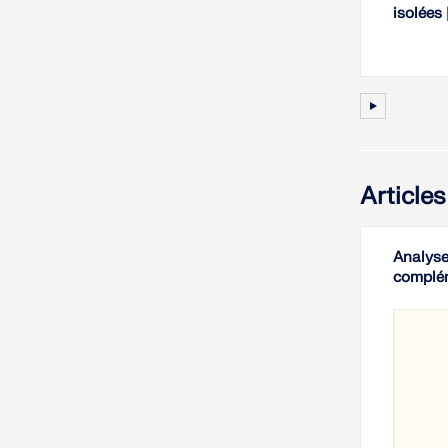
isolées 
Article
Analyse
complé