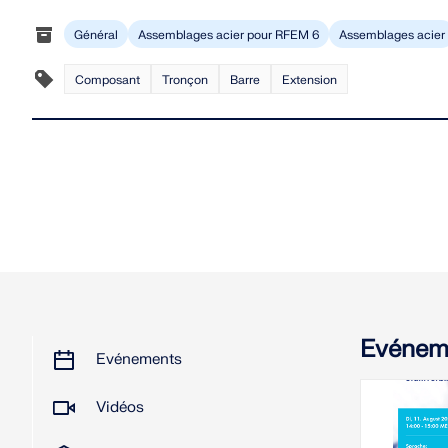
Général
Assemblages acier pour RFEM 6
Assemblages acier
Composant
Tronçon
Barre
Extension
Evénem
Evénements
Vidéos
11.0