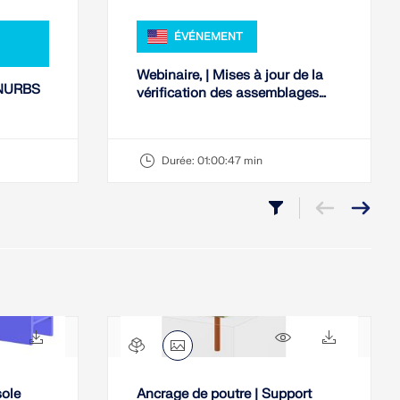
ÉVÉNEMENT
Webinaire, | Mises à jour de la
s NURBS
vérification des assemblages
acier dans RFEM 6 selon l'AISC
360-22
Durée:
01:00:47 min
499x
18x
585x
12x
sole
Ancrage de poutre | Support