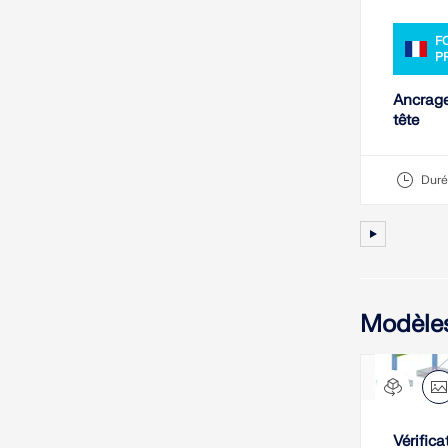
F
P
Ancrage
tête
Duré
Modèles
Vérific