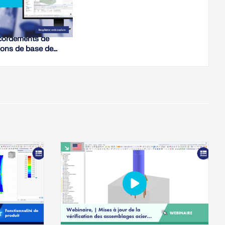
WEBINAIRE,
ception des
cordements de
ions de base de
tants dans RFEM 6