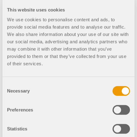
Rejoignez un leader mondial des logiciels
d'ingénierie et faites passer votre carrière à un
This website uses cookies
RWIND 3
CONTACTER LE SUPPORT
niveau supérieur.
OBTENIR DE L’ASSISTANCE
OBTENIR UNE VERSION GRATUITE
We use cookies to personalise content and ads, to
provide social media features and to analyse our traffic.
Logiciel CFD pour souffleries numériques
DÉCOUVRIR LES OFFRES D’EMPLOI
We also share information about your use of our site with
our social media, advertising and analytics partners who
En savoir plus
may combine it with other information that you’ve
provided to them or that they’ve collected from your use
of their services.
API Dlubal
Consent
Necessary
Selection
Votre porte vers la modélisation paramétrique et
l’automatisation
Preferences
Découvrir l’API
Statistics