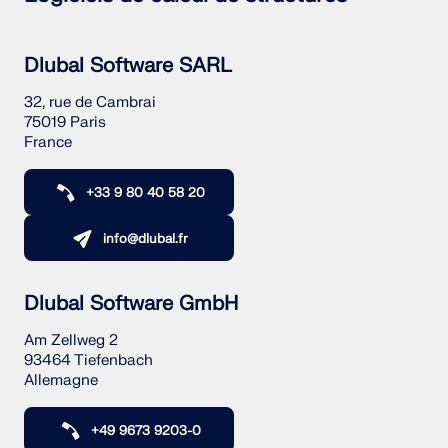
EN SAVOIR PLUS
Dlubal Software SARL
32, rue de Cambrai
75019 Paris
France
+33 9 80 40 58 20
info@dlubal.fr
Dlubal Software GmbH
Am Zellweg 2
93464 Tiefenbach
Outil de zone géographique
Allemagne
Le service en ligne Dlubal fournit des cartes de
zones pour la détermination rapide des charges de
+49 9673 9203-0
neige, des vitesses de vent et des données