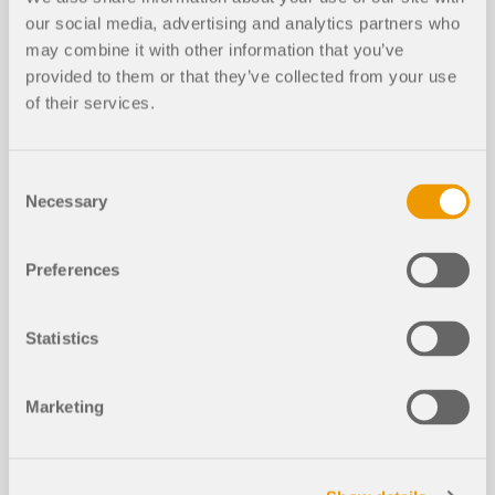
our social media, advertising and analytics partners who
Modèles de calcul de s
may combine it with other information that you’ve
provided to them or that they’ve collected from your use
tructure à télécharger
of their services.
Si vous êtes à la recherche de modèles pour vous
entraîner ou comme source d'inspiration pour vos
Consent
projets, vous êtes au bon endroit. Nous vous
Necessary
Selection
proposons de télécharger de nombreux modèles
de calcul de structure pour RFEM, RSTAB ou
RWIND.
Preferences
TOUS LES MODÈLES
Statistics
Marketing