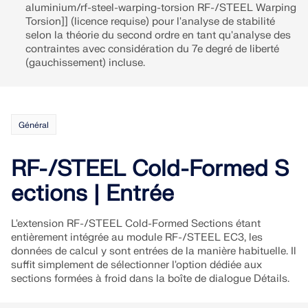
Documentation API
aluminium/rf-steel-warping-torsion RF-/STEEL Warping
Torsion]] (licence requise) pour l'analyse de stabilité
Index
selon la théorie du second ordre en tant qu'analyse des
contraintes avec considération du 7e degré de liberté
Premiers pas
(gauchissement) incluse.
Applications
Objets de modèle
Abonnements & prix
Général
Exemples
RF-/STEEL Cold-Formed S
ections | Entrée
Analyse aux éléments finis pour les
assemblages en acier
L'extension RF-/STEEL Cold-Formed Sections étant
entièrement intégrée au module RF-/STEEL EC3, les
Concevez et analysez des connexions en acier en
données de calcul y sont entrées de la manière habituelle. Il
utilisant le CBFEM, conforme aux normes EN
suffit simplement de sélectionner l'option dédiée aux
1993‑1‑8 et AISC 360, entièrement intégré dans
sections formées à froid dans la boîte de dialogue Détails.
RFEM 6 pour des flux de travail structurels plus
rapides et plus précis.