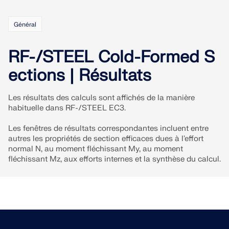
EN SAVOIR PLUS
Général
RF-/STEEL Cold-Formed S
ections | Résultats
Les résultats des calculs sont affichés de la manière
habituelle dans RF-/STEEL EC3.
Les fenêtres de résultats correspondantes incluent entre
autres les propriétés de section efficaces dues à l'effort
normal N, au moment fléchissant My, au moment
fléchissant Mz, aux efforts internes et la synthèse du calcul.
Outil de zone géographique
Le service en ligne Dlubal fournit des cartes de
zones pour la détermination rapide des charges de
neige, des vitesses de vent et des données