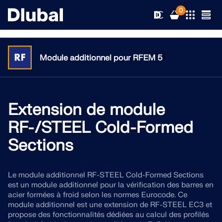
0
}
Module additionnel pour RFEM 5
Solutions
Produits
Extension de module
Secteurs d’activités
RF-/STEEL Cold-Formed
Support technique
Champs d'application
Sections
RFEM 6
Actualités
Normes
Support technique
Le seul logiciel MEF pour tous vos projets
Le module additionnel RF-STEEL Cold-Formed Sections
est un module additionnel pour la vérification des barres en
Ressources
Services en ligne
Formations
Nouveautés
acier formées à froid selon les normes Eurocode. Ce
En savoir plus
module additionnel est une extension de RF-STEEL EC3 et
Formation
propose des fonctionnalités dédiées au calcul des profilés
Service
Formations
Télécharger la version complète