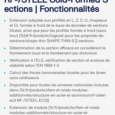
Rejoignez un leader mondial des logiciels
d'ingénierie et faites passer votre carrière à un
ections | Fonctionnalités
RWIND 3
CONTACTER LE SUPPORT
niveau supérieur.
OBTENIR DE L’ASSISTANCE
OBTENIR UNE VERSION GRATUITE
Extension adaptée aux profilés en L, Z, C, U, chapeaux
Logiciel CFD pour souffleries numériques
DÉCOUVRIR LES OFFRES D’EMPLOI
et CL formés à froid de la base de données de sections
Dlubal, ainsi que pour les profilés formés à froid (sans
trou) {%}#/fr/produits/logiciel-pour-les-propriete-de-
En savoir plus
sections/shape-thin SHAPE-THIN-9 ]] sections
Détermination de la section efficace en considérant le
flambement local et le flambement par distorsion
Vérification à l'ELS, vérification de section et analyse de
API Dlubal
stabilité selon l'EN 1993-1-3
Calcul des forces transversales locales pour les âmes
sans raidisseurs
Votre porte vers la modélisation paramétrique et
Disponible pour toutes les annexes nationales incluses
l’automatisation
dans {%/fr/produits/rfem-et-rstab-modules-
additionnels/structure-en-acier-et-aluminium/rf-steel-
Découvrir l’API
ec3 RF-/STEEL EC3]]
Extension de module {%/fr/produits/rfem-et-rstab-
modules-additionnels/structure-en-acier-et-