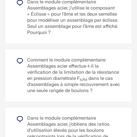
Le modèle d'assemblage a été modélisé avec
Dans le module complémentaire
composants structuraux connectés. Cette force de
environ 50 composants. Le modèle a été créé
Assemblages acier, j’utilise le composant
serrage provoque un frottement entre les
d'après l'exemple d'application d'une vraie
« Éclisse » pour l’âme et les deux semelles
composants structurels, ce qui permet le transfert
structure.
pour modéliser un assemblage par éclisse.
des forces.
Seul un assemblage pour l’âme est affiché.
Pourquoi ?
Lire la suite
Fonctionnalité
Les boulons précontraints sont vissés avec un
certain moment de rotation, générant ainsi une
force de traction. Cette force de traction est
transférée aux composants connectés et se traduit
Comment le module complémentaire
par une force de serrage élevée. La force de serrage
Assemblages acier effectue-t-il la
empêche l’assemblage de se desserrer et assure
vérification de la limitation de la résistance
une transmission fiable des forces.
en pression diamétrale F
dans le cas
b,Rd
d’assemblages à simple recouvrement avec
Avantages
une seule rangée de boulons ?
Capacité portante élevée :
les boulons
précontraints peuvent transférer des forces
élevées.
Dans le module complémentaire
Déformation faible :
elles minimisent la
Assemblages acier, j’obtiens des ratios
déformation de l'assemblage.
d’utilisation élevés pour les boulons
précontraints lors de la vérification de