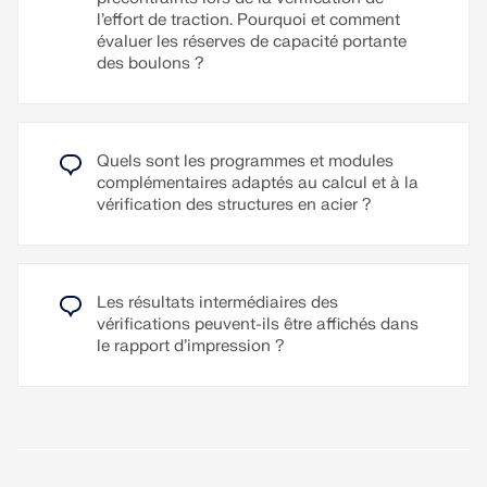
Résistance à la fatigue
:
Ils sont résistants à la
l’effort de traction. Pourquoi et comment
fatigue.
évaluer les réserves de capacité portante
Simplicité d'assemblage :
ils sont relativement
des boulons ?
faciles à assembler et à démonter.
Calcul et vérification
Le calcul des boulons précontraints est effectué
dans RFEM à l'aide du modèle d'analyse EF généré
par le module complémentaire « Assemblages
Quels sont les programmes et modules
acier ». Il prend en compte la force de serrage, la
complémentaires adaptés au calcul et à la
friction entre les composants structuraux, la
vérification des structures en acier ?
résistance au cisaillement des boulons et la
capacité portante des composants structuraux. La
vérification est effectuée selon la norme DIN EN
1993-1-8 (Eurocode 3) ou selon la norme
Les résultats intermédiaires des
américaine ANSI/AISC 360-16. Le modèle
vérifications peuvent-ils être affichés dans
d'analyse créé, y compris les résultats, peut être
le rapport d’impression ?
enregistré et utilisé comme un modèle RFEM
indépendant.
Lire la suite