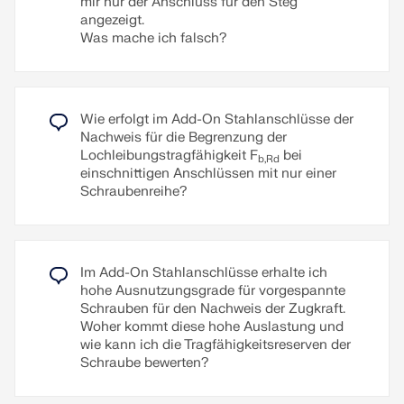
mir nur der Anschluss für den Steg
Vorgespannte Schrauben werden mit einem
angezeigt.
Weiterlesen
bestimmten Drehmoment angezogen, wodurch sie
Was mache ich falsch?
sich dehnen und eine Zugkraft erzeugen. Diese
Zugkraft wird auf die verbundenen Bauteile
übertragen und führt zu einer hohen Klemmkraft.
Die Klemmkraft verhindert ein Lösen der
Verbindung und sorgt für eine sichere
Wie erfolgt im Add-On Stahlanschlüsse der
Kraftübertragung.
Nachweis für die Begrenzung der
Lochleibungstragfähigkeit F
bei
b,Rd
Vorteile
einschnittigen Anschlüssen mit nur einer
Schraubenreihe?
Hohe Tragfähigkeit:
Vorgespannte Schrauben
können hohe Kräfte übertragen.
Geringe Verformung:
Sie minimieren die
Verformung der Verbindung.
Im Add-On Stahlanschlüsse erhalte ich
hohe Ausnutzungsgrade für vorgespannte
Ermüdungsfestigkeit:
Sie sind widerstandsfähig
Schrauben für den Nachweis der Zugkraft.
gegen Ermüdung.
Woher kommt diese hohe Auslastung und
Einfache Montage:
Sie sind relativ einfach zu
wie kann ich die Tragfähigkeitsreserven der
montieren und demontieren.
Schraube bewerten?
Berechnung und Bemessung
Die Berechnung von vorgespannten Schrauben