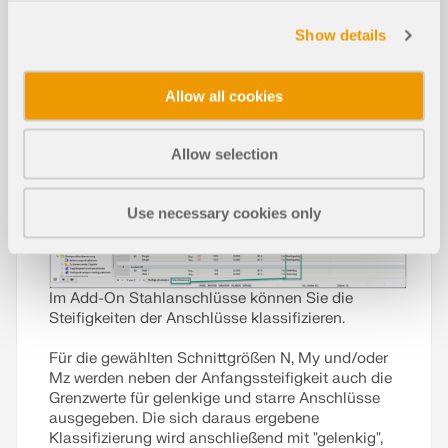
Parametern für die Bemessung von
thematisiert: “Ein neuartiger Ansatz zur Bemessung
Stahlanschlüssen ist das Thema des Fachbeitrags
von Stahlanschlüssen in RFEM 6" und “Definition
Show details
"Bemessung von Stahlanschlüssen in RFEM 6".
von Stahlanschlusskomponenten mithilfe der
Bibliothek".
Weiterlesen
Allow all cookies
Weiterlesen
Allow selection
Use necessary cookies only
Im Add-On Stahlanschlüsse können Sie die
Steifigkeiten der Anschlüsse klassifizieren.
Für die gewählten Schnittgrößen N, My und/oder
Mz werden neben der Anfangssteifigkeit auch die
Grenzwerte für gelenkige und starre Anschlüsse
ausgegeben. Die sich daraus ergebene
Klassifizierung wird anschließend mit "gelenkig",