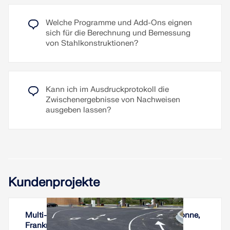
erfolgt in RFEM mittels des durch das Add-On
"Stahlanschlüsse" generierten Analyse-FE-Modells.
Dabei werden Klemmkraft, Reibung zwischen den
Welche Programme und Add-Ons eignen
Bauteilen, Scherfestigkeit der Schrauben und
sich für die Berechnung und Bemessung
Tragfähigkeit der Bauteile berücksichtigt. Die
von Stahlkonstruktionen?
Bemessung erfolgt nach DIN EN 1993-1-8
(Eurocode 3) oder der US-Norm ANSI/AISC 360-16.
Das erstellte Analysemodell inklusive Ergebnisse
kann als eigenständiges RFEM-Modell gespeichert
Kann ich im Ausdruckprotokoll die
und verwendet werden.
Zwischenergebnisse von Nachweisen
ausgeben lassen?
Weiterlesen
Kundenprojekte
Multi-Energie-Tankstelle in Les Sables-d'Olonne,
Frankreich