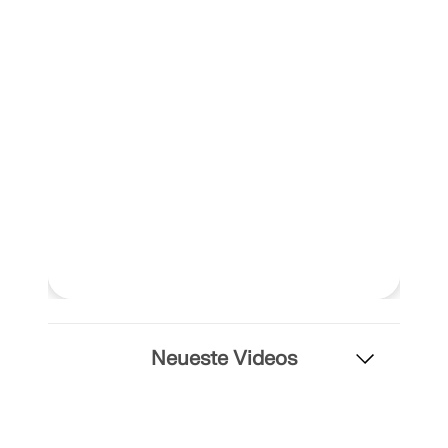
API Dokumentation
Index
Erste Schritte
Anwendungen
Modellobjekte
Abos & Preise
Beispiele
FEM für Stahlverbindungen
Entwerfen und analysieren Sie Stahlverbindungen
Neueste Videos
mit CBFEM gemäß EN 1993-1-8 und AISC 360,
vollständig integriert in RFEM 6 für schnellere und
genauere Arbeitsabläufe in der Tragwerksplanung.